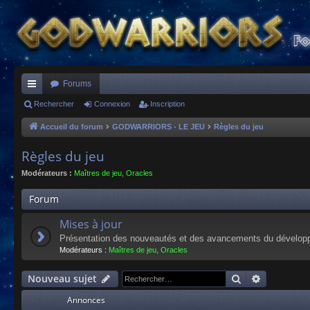
Forums
ac
Rechercher
Connexion
Inscription
co
Accueil du forum
GODWARRIORS - LE JEU
Règles du jeu
ur
Règles du jeu
ci
Modérateurs :
Maîtres de jeu
,
Oracles
s
Forum
Mises à jour
Présentation des nouveautés et des avancements du dévelop
Modérateurs :
Maîtres de jeu
,
Oracles
Rechercher
Recherche
Nouveau sujet
Annonces