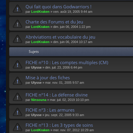
Qui fait quoi dans Godwarriors !
par
LordKraken
»
ven. août 19, 2005 9:44 am
Charte des Forums et du Jeu
par
LordKraken
»
dim. juin 06, 2004 1:22 pm
Abréviations et vocabulaire du jeu
par
LordKraken
»
dim. juin 06, 2004 10:17 am
Sujets
FICHE n°10 : Les comptes multiples (CM)
par
Ulysse
»
dim. juil. 23, 2006 6:44 pm
Mise à jour des fiches
par
Ulysse
»
mar. nov. 01, 2005 9:57 am
FICHE n°14 : La défense divine
par
Ninsouna
»
mar. juil. 02, 2019 10:10 pm
FICHE n°3 : Les armures
par
Ulysse
»
jeu. sept. 22, 2005 9:33 am
FICHE n°13 : Les 3 types de soins
par
LordKraken
»
mer. nov. 07, 2012 10:29 am