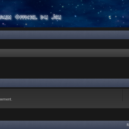
pement.
 avancée
R