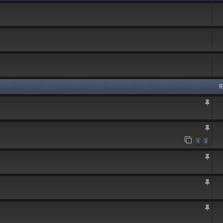
R
1
2