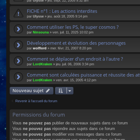
par
Ulysse
»
jeu. sept. 22, 2005 9:32 am
FICHE n°1 : Les actions interdites
par
Ulysse
»
jeu. août 18, 2005 9:14 pm
Comment utiliser les PS, le super cosmos ?
par
Ninsouna
»
ven. juil. 11, 2025 10:02 pm
Développement et évolution des personnages
par
wolflord
»
mer. févr. 21, 2007 8:20 pm
Comment se déplacer d'un endroit à l'autre ?
par
LordKraken
»
jeu. juil. 06, 2006 3:34 pm
Comment sont calculées puissance et réussite des at
par
LordKraken
»
ven. avr. 15, 2005 4:12 pm
Nouveau sujet
Revenir à l’accueil du forum
Permissions du forum
Vous
ne pouvez pas
publier de nouveaux sujets dans ce forum
Vous
ne pouvez pas
répondre aux sujets dans ce forum
Vous
ne pouvez pas
modifier vos messages dans ce forum
Vous
ne pouvez pas
supprimer vos messages dans ce forum