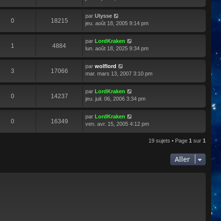
par
Ulysse
0
18215
jeu. août 18, 2005 9:14 pm
par
LordKraken
1
4884
lun. août 18, 2025 9:34 pm
par
wolflord
3
17066
mar. mars 13, 2007 3:10 pm
par
LordKraken
0
14237
jeu. juil. 06, 2006 3:34 pm
par
LordKraken
0
16349
ven. avr. 15, 2005 4:12 pm
19 sujets • Page
1
sur
1
Aller