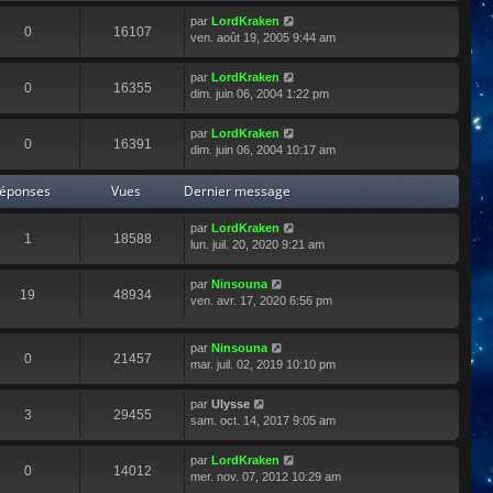
r
par
LordKraken
l
0
16107
ven. août 19, 2005 9:44 am
e
d
e
par
LordKraken
0
16355
r
dim. juin 06, 2004 1:22 pm
n
i
par
LordKraken
e
0
16391
dim. juin 06, 2004 10:17 am
r
m
éponses
Vues
Dernier message
e
s
s
par
LordKraken
1
18588
a
lun. juil. 20, 2020 9:21 am
g
e
par
Ninsouna
19
48934
ven. avr. 17, 2020 6:56 pm
par
Ninsouna
0
21457
mar. juil. 02, 2019 10:10 pm
par
Ulysse
3
29455
sam. oct. 14, 2017 9:05 am
par
LordKraken
0
14012
mer. nov. 07, 2012 10:29 am