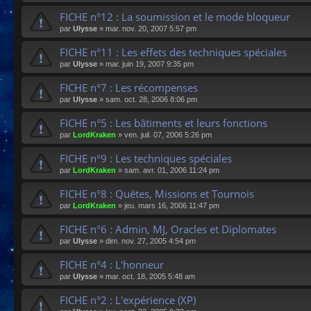
FICHE n°12 : La soumission et le mode bloqueur
par
Ulysse
»
mar. nov. 20, 2007 5:57 pm
FICHE n°11 : Les effets des techniques spéciales
par
Ulysse
»
mar. juin 19, 2007 9:35 pm
FICHE n°7 : Les récompenses
par
Ulysse
»
sam. oct. 28, 2006 8:06 pm
FICHE n°5 : Les bâtiments et leurs fonctions
par
LordKraken
»
ven. juil. 07, 2006 5:26 pm
FICHE n°9 : Les techniques spéciales
par
LordKraken
»
sam. avr. 01, 2006 11:24 pm
FICHE n°8 : Quêtes, Missions et Tournois
par
LordKraken
»
jeu. mars 16, 2006 11:47 pm
FICHE n°6 : Admin, MJ, Oracles et Diplomates
par
Ulysse
»
dim. nov. 27, 2005 4:54 pm
FICHE n°4 : L'honneur
par
Ulysse
»
mar. oct. 18, 2005 5:48 am
FICHE n°2 : L'expérience (XP)