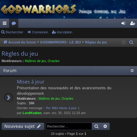
ac
Rechercher
or
Connexion
Inscription
on
ns
co
u
ne
cri
Accueil du forum
GODWARRIORS - LE JEU
Règles du jeu
R
e
ur
m
xi
pti
Règles du jeu
c
ci
s
on
on
Modérateurs :
Maîtres de jeu
,
Oracles
h
s
e
Forum
r
Mises à jour
c
Présentation des nouveautés et des avancements du
h
développement.
e
Modérateurs :
Maîtres de jeu
,
Oracles
r
Sujets :
166
Dernier message :
Re: Mini mises à jour
par
LordKraken
, sam. oct. 30, 2021 12:26 am
Rechercher
Recherche av
Nouveau sujet
19 sujets • Page
1
sur
1