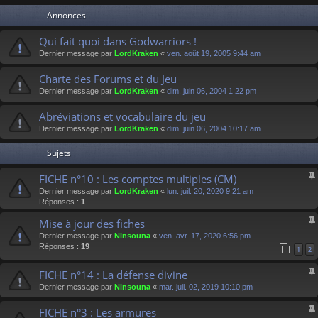
Annonces
Qui fait quoi dans Godwarriors !
Dernier message par
LordKraken
«
ven. août 19, 2005 9:44 am
Charte des Forums et du Jeu
Dernier message par
LordKraken
«
dim. juin 06, 2004 1:22 pm
Abréviations et vocabulaire du jeu
Dernier message par
LordKraken
«
dim. juin 06, 2004 10:17 am
Sujets
FICHE n°10 : Les comptes multiples (CM)
Dernier message par
LordKraken
«
lun. juil. 20, 2020 9:21 am
Réponses :
1
Mise à jour des fiches
Dernier message par
Ninsouna
«
ven. avr. 17, 2020 6:56 pm
Réponses :
19
1
2
FICHE n°14 : La défense divine
Dernier message par
Ninsouna
«
mar. juil. 02, 2019 10:10 pm
FICHE n°3 : Les armures