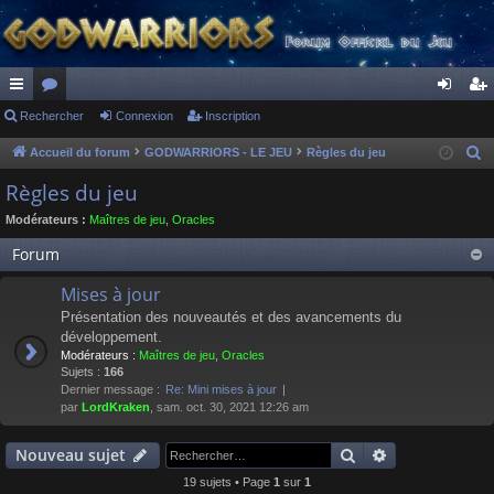
ac
Rechercher
or
Connexion
Inscription
on
ns
co
u
ne
cri
Accueil du forum
GODWARRIORS - LE JEU
Règles du jeu
R
e
ur
m
xi
pti
Règles du jeu
c
ci
s
on
on
Modérateurs :
Maîtres de jeu
,
Oracles
h
s
e
Forum
r
Mises à jour
c
Présentation des nouveautés et des avancements du
h
développement.
e
Modérateurs :
Maîtres de jeu
,
Oracles
r
Sujets :
166
Dernier message :
Re: Mini mises à jour
par
LordKraken
, sam. oct. 30, 2021 12:26 am
Rechercher
Recherche av
Nouveau sujet
19 sujets • Page
1
sur
1