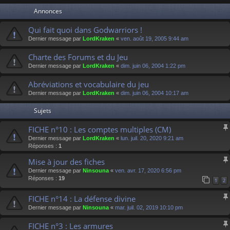
Annonces
Qui fait quoi dans Godwarriors !
Dernier message par
LordKraken
«
ven. août 19, 2005 9:44 am
Charte des Forums et du Jeu
Dernier message par
LordKraken
«
dim. juin 06, 2004 1:22 pm
Abréviations et vocabulaire du jeu
Dernier message par
LordKraken
«
dim. juin 06, 2004 10:17 am
Sujets
FICHE n°10 : Les comptes multiples (CM)
Dernier message par
LordKraken
«
lun. juil. 20, 2020 9:21 am
Réponses :
1
Mise à jour des fiches
Dernier message par
Ninsouna
«
ven. avr. 17, 2020 6:56 pm
Réponses :
19
1
2
FICHE n°14 : La défense divine
Dernier message par
Ninsouna
«
mar. juil. 02, 2019 10:10 pm
FICHE n°3 : Les armures