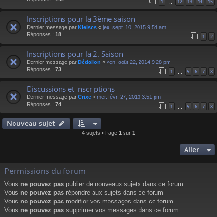
1
12
13
14
15
…
Inscriptions pour la 3ème saison
Dernier message par
Kleisos
«
jeu. sept. 10, 2015 9:54 am
Réponses :
18
1
2
Inscriptions pour la 2. Saison
Dernier message par
Dédalion
«
ven. août 22, 2014 9:28 pm
Réponses :
73
1
5
6
7
8
…
Discussions et inscriptions
Dernier message par
Crixe
«
mer. févr. 27, 2013 3:51 pm
Réponses :
74
1
5
6
7
8
…
Nouveau sujet
4 sujets • Page
1
sur
1
Aller
Permissions du forum
Vous
ne pouvez pas
publier de nouveaux sujets dans ce forum
Vous
ne pouvez pas
répondre aux sujets dans ce forum
Vous
ne pouvez pas
modifier vos messages dans ce forum
Vous
ne pouvez pas
supprimer vos messages dans ce forum