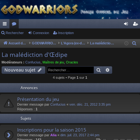
ac
Rechercher
or
Connexion
Inscription
on
ns
co
u
ne
cri
Accueil du forum
GODWARRIORS - LE JEU
L'Agora (ex-discussions of the dead)
La malédiction d'Œdipe
R
e
ur
m
xi
pti
La malédiction d'Œdipe
c
ci
s
on
on
Modérateurs :
Confucius
,
Maîtres de jeu
,
Oracles
h
Rechercher
Recherche av
Nouveau sujet
s
e
4 sujets • Page
1
sur
1
r
c
Annonces
h
Présentation du jeu
e
Dernier message par
Confucius
«
ven. déc. 21, 2012 3:35 pm
r
Réponses :
1
Sujets
Inscriptions pour la saison 2015
Dernier message par
Alia
«
dim. juil. 23, 2017 2:44 pm
Réponses :
142