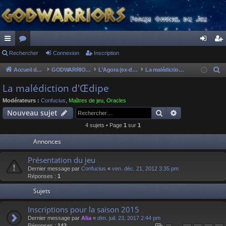
ac
Rechercher
or
Connexion
Inscription
on
ns
co
u
ne
cri
Accueil du forum
GODWARRIORS - LE JEU
L'Agora (ex-discussions of the dead)
La malédiction d'Œdipe
R
e
ur
m
xi
pti
La malédiction d'Œdipe
c
ci
s
on
on
Modérateurs :
Confucius
,
Maîtres de jeu
,
Oracles
h
Rechercher
Recherche av
Nouveau sujet
s
e
4 sujets • Page
1
sur
1
r
c
Annonces
h
Présentation du jeu
e
Dernier message par
Confucius
«
ven. déc. 21, 2012 3:35 pm
r
Réponses :
1
Sujets
Inscriptions pour la saison 2015
Dernier message par
Alia
«
dim. juil. 23, 2017 2:44 pm
Réponses :
142