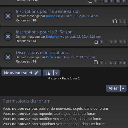
1
12
13
14
15
…
Inscriptions pour la 3ème saison
Dernier message par
Kleisos
«
jeu. sept. 10, 2015 9:54 am
Réponses :
18
1
2
Inscriptions pour la 2. Saison
Dernier message par
Dédalion
«
ven. août 22, 2014 9:28 pm
Réponses :
73
1
5
6
7
8
…
Discussions et inscriptions
Dernier message par
Crixe
«
mer. févr. 27, 2013 3:51 pm
Réponses :
74
1
5
6
7
8
…
Nouveau sujet
4 sujets • Page
1
sur
1
Aller
Permissions du forum
Vous
ne pouvez pas
publier de nouveaux sujets dans ce forum
Vous
ne pouvez pas
répondre aux sujets dans ce forum
Vous
ne pouvez pas
modifier vos messages dans ce forum
Vous
ne pouvez pas
supprimer vos messages dans ce forum