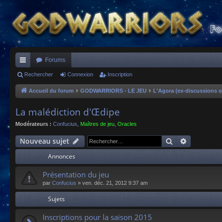
Forums
ac
Rechercher
Connexion
Inscription
co
Accueil du forum
GODWARRIORS - LE JEU
L'Agora (ex-discussions o
ur
La malédiction d'Œdipe
ci
Modérateurs :
Confucius
,
Maîtres de jeu
,
Oracles
s
Rechercher
Recherche
Nouveau sujet
Annonces
Présentation du jeu
par
Confucius
»
ven. déc. 21, 2012 9:37 am
Sujets
Inscriptions pour la saison 2015