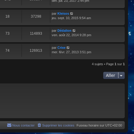
dim. juil. 23, 2017 2:44 pm
par
Kleisos
18
37298
jeu. sept. 10, 2015 9:54 am
par
Dédalion
73
114893
ven. août 22, 2014 9:28 pm
par
Crixe
74
126913
mer. févr. 27, 2013 3:51 pm
4 sujets • Page
1
sur
1
Aller
Nous contacter
Supprimer les cookies
Fuseau horaire sur
UTC+02:00