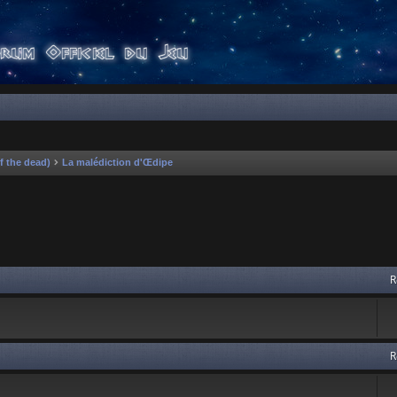
f the dead)
La malédiction d'Œdipe
 avancée
R
R