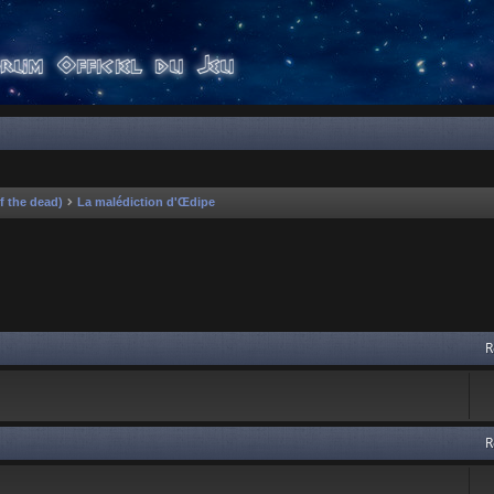
f the dead)
La malédiction d'Œdipe
 avancée
R
R