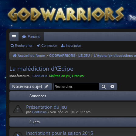
Forums
ac
Rechercher
Connexion
Inscription
co
Accueil du forum
GODWARRIORS - LE JEU
L'Agora (ex-discussions o
ur
La malédiction d'Œdipe
ci
Modérateurs :
Confucius
,
Maîtres de jeu
,
Oracles
s
Rechercher
Recherche
Nouveau sujet
Annonces
Présentation du jeu
par
Confucius
»
ven. déc. 21, 2012 9:37 am
Sujets
Inscriptions pour la saison 2015