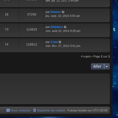
dim. juil. 23, 2017 2:44 pm
par
Kleisos
18
37256
jeu. sept. 10, 2015 9:54 am
par
Dédalion
73
114810
ven. août 22, 2014 9:28 pm
par
Crixe
74
126812
mer. févr. 27, 2013 3:51 pm
4 sujets • Page
1
sur
1
Aller
Nous contacter
Supprimer les cookies
Fuseau horaire sur
UTC+02:00