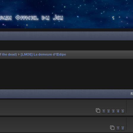
f the dead)
[LMOE] La demeure d’Œdipe
 avancée
R
1
2
3
4
5
1
2