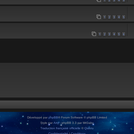
1
2
3
4
5
1
2
3
4
5
1
2
3
4
5
6
Développé par
phpBB
® Forum Software © phpBB Limited
Style par
Arty
- phpBB 3.3 par MrGaby
Traduction française officielle
©
Qiaeru
Confidentialité
|
Conditions