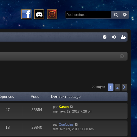
Recherc
Rech
R
FA
on
ns
Q
ne
cri
xi
pti
on
on
2
1
Sui
22 sujets
éponses
Vues
Dernier message
par
Kasen
47
83854
mer. avr. 19, 2017 7:28 pm
par
Confucius
18
29840
dim. avr. 09, 2017 11:00 am