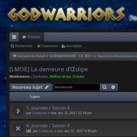
Forums
ac
Rechercher
Connexion
Inscription
co
Accueil du forum
GODWARRIORS - LE JEU
L'Agora (ex-discussions o
ur
[LMOE] La demeure d’Œdipe
ci
Modérateurs :
Confucius
,
Maîtres de jeu
,
Oracles
s
Rechercher
Recherche
Nouveau sujet
Sujets
5. Journée / Saison 4
par
Confucius
»
mar. avr. 11, 2017 12:18 pm
4. Journée / Saison 4
par
Confucius
»
ven. avr. 07, 2017 5:45 pm