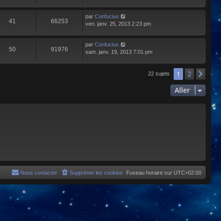
par
Confucius
41
66253
ven. janv. 25, 2013 2:23 pm
par
Confucius
50
91976
sam. janv. 19, 2013 7:01 pm
2
1
Sui
22 sujets
Aller
Nous contacter
Supprimer les cookies
Fuseau horaire sur
UTC+02:00