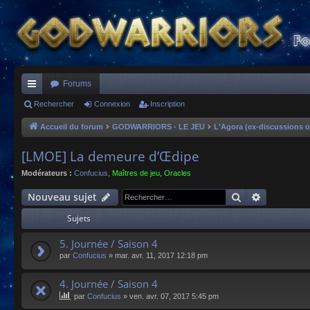
Forums
ac
Rechercher
Connexion
Inscription
co
Accueil du forum
GODWARRIORS - LE JEU
L'Agora (ex-discussions o
ur
[LMOE] La demeure d’Œdipe
ci
Modérateurs :
Confucius
,
Maîtres de jeu
,
Oracles
s
Rechercher
Recherche
Nouveau sujet
Sujets
5. Journée / Saison 4
par
Confucius
»
mar. avr. 11, 2017 12:18 pm
4. Journée / Saison 4
par
Confucius
»
ven. avr. 07, 2017 5:45 pm