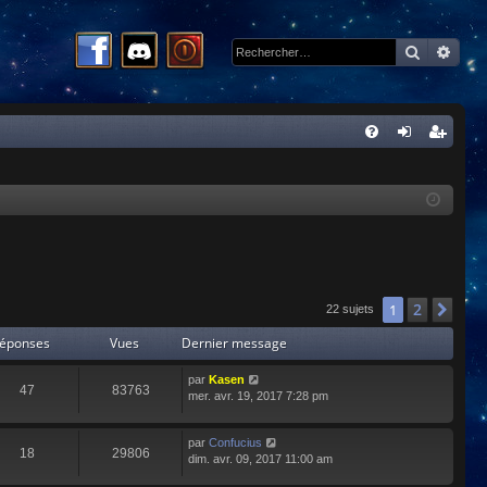
Recherc
Rech
R
FA
on
ns
Q
ne
cri
xi
pti
on
on
2
1
Sui
22 sujets
éponses
Vues
Dernier message
par
Kasen
47
83763
mer. avr. 19, 2017 7:28 pm
par
Confucius
18
29806
dim. avr. 09, 2017 11:00 am