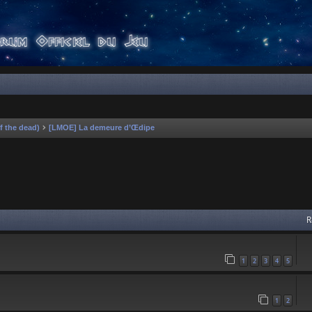
f the dead)
[LMOE] La demeure d’Œdipe
 avancée
R
1
2
3
4
5
1
2