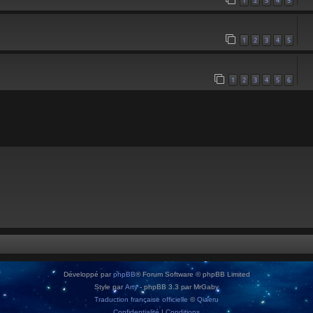
1
2
3
4
5
1
2
3
4
5
1
2
3
4
5
6
Développé par
phpBB
® Forum Software © phpBB Limited
Style par
Arty
- phpBB 3.3 par MrGaby
Traduction française officielle
©
Qiaeru
Confidentialité
|
Conditions