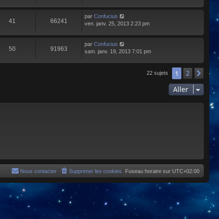
par
Confucius
41
66241
ven. janv. 25, 2013 2:23 pm
par
Confucius
50
91963
sam. janv. 19, 2013 7:01 pm
2
1
Sui
22 sujets
Aller
Nous contacter
Supprimer les cookies
Fuseau horaire sur
UTC+02:00