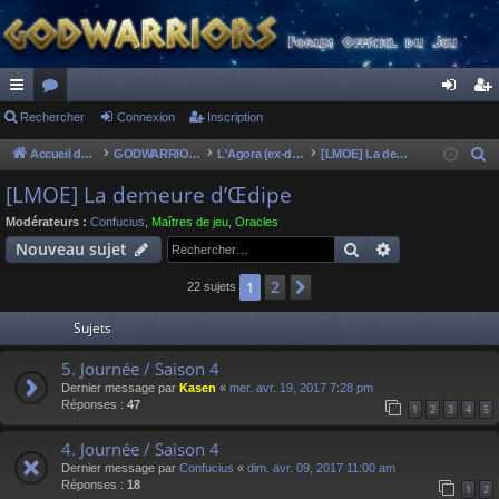
ac
Rechercher
or
Connexion
Inscription
on
ns
co
u
ne
cri
Accueil du forum
GODWARRIORS - LE JEU
L'Agora (ex-discussions of the dead)
[LMOE] La demeure d’Œdipe
R
e
ur
m
xi
pti
[LMOE] La demeure d’Œdipe
c
ci
s
on
on
Modérateurs :
Confucius
,
Maîtres de jeu
,
Oracles
h
Rechercher
Recherche av
Nouveau sujet
s
e
r
2
1
Suivant
22 sujets
c
Sujets
h
e
5. Journée / Saison 4
r
Dernier message par
Kasen
«
mer. avr. 19, 2017 7:28 pm
Réponses :
47
1
2
3
4
5
4. Journée / Saison 4
Dernier message par
Confucius
«
dim. avr. 09, 2017 11:00 am
Réponses :
18
1
2