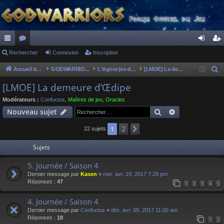
ac
Rechercher
or
Connexion
Inscription
on
ns
co
u
ne
cri
Accueil du forum
GODWARRIORS - LE JEU
L'Agora (ex-discussions of the dead)
[LMOE] La demeure d’Œdipe
R
e
ur
m
xi
pti
[LMOE] La demeure d’Œdipe
c
ci
s
on
on
Modérateurs :
Confucius
,
Maîtres de jeu
,
Oracles
h
Rechercher
Recherche av
Nouveau sujet
s
e
r
2
1
Suivant
22 sujets
c
Sujets
h
e
5. Journée / Saison 4
r
Dernier message par
Kasen
«
mer. avr. 19, 2017 7:28 pm
Réponses :
47
1
2
3
4
5
4. Journée / Saison 4
Dernier message par
Confucius
«
dim. avr. 09, 2017 11:00 am
Réponses :
18
1
2