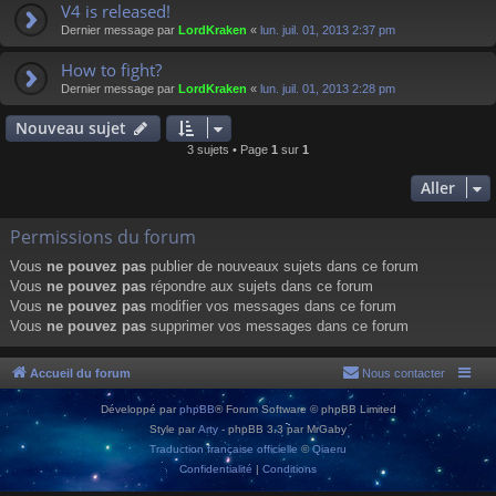
V4 is released!
Dernier message par
LordKraken
«
lun. juil. 01, 2013 2:37 pm
How to fight?
Dernier message par
LordKraken
«
lun. juil. 01, 2013 2:28 pm
Nouveau sujet
3 sujets • Page
1
sur
1
Aller
Permissions du forum
Vous
ne pouvez pas
publier de nouveaux sujets dans ce forum
Vous
ne pouvez pas
répondre aux sujets dans ce forum
Vous
ne pouvez pas
modifier vos messages dans ce forum
Vous
ne pouvez pas
supprimer vos messages dans ce forum
Accueil du forum
Nous contacter
Développé par
phpBB
® Forum Software © phpBB Limited
Style par
Arty
- phpBB 3.3 par MrGaby
Traduction française officielle
©
Qiaeru
Confidentialité
|
Conditions