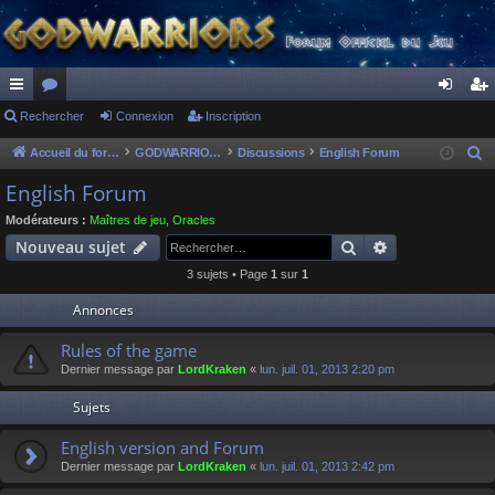
ac
Rechercher
or
Connexion
Inscription
on
ns
co
u
ne
cri
Accueil du forum
GODWARRIORS - LE JEU
Discussions
English Forum
R
e
ur
m
xi
pti
English Forum
c
ci
s
on
on
Modérateurs :
Maîtres de jeu
,
Oracles
h
Rechercher
Recherche av
Nouveau sujet
s
e
3 sujets • Page
1
sur
1
r
c
Annonces
h
Rules of the game
e
Dernier message par
LordKraken
«
lun. juil. 01, 2013 2:20 pm
r
Sujets
English version and Forum
Dernier message par
LordKraken
«
lun. juil. 01, 2013 2:42 pm