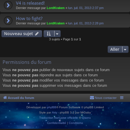
V4 is released!
Dernier message par
LordKraken
«
lun. juil. 01, 2013 2:37 pm
How to fight?
Dernier message par
LordKraken
«
lun. juil. 01, 2013 2:28 pm
Nouveau sujet
3 sujets • Page
1
sur
1
Aller
Permissions du forum
Vous
ne pouvez pas
publier de nouveaux sujets dans ce forum
Vous
ne pouvez pas
répondre aux sujets dans ce forum
Vous
ne pouvez pas
modifier vos messages dans ce forum
Vous
ne pouvez pas
supprimer vos messages dans ce forum
Accueil du forum
Nous contacter
Développé par
phpBB
® Forum Software © phpBB Limited
Style par
Arty
- phpBB 3.3 par MrGaby
Traduction française officielle
©
Qiaeru
Confidentialité
|
Conditions