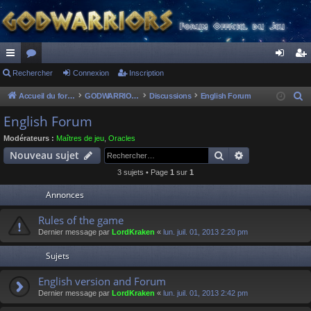
ac
Rechercher
or
Connexion
Inscription
on
ns
co
u
ne
cri
Accueil du forum
GODWARRIORS - LE JEU
Discussions
English Forum
R
e
ur
m
xi
pti
English Forum
c
ci
s
on
on
Modérateurs :
Maîtres de jeu
,
Oracles
h
Rechercher
Recherche av
Nouveau sujet
s
e
3 sujets • Page
1
sur
1
r
c
Annonces
h
Rules of the game
e
Dernier message par
LordKraken
«
lun. juil. 01, 2013 2:20 pm
r
Sujets
English version and Forum
Dernier message par
LordKraken
«
lun. juil. 01, 2013 2:42 pm