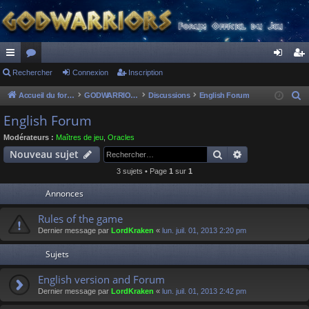
ac
Rechercher
or
Connexion
Inscription
on
ns
co
u
ne
cri
Accueil du forum
GODWARRIORS - LE JEU
Discussions
English Forum
R
e
ur
m
xi
pti
English Forum
c
ci
s
on
on
Modérateurs :
Maîtres de jeu
,
Oracles
h
Rechercher
Recherche av
Nouveau sujet
s
e
3 sujets • Page
1
sur
1
r
c
Annonces
h
Rules of the game
e
Dernier message par
LordKraken
«
lun. juil. 01, 2013 2:20 pm
r
Sujets
English version and Forum
Dernier message par
LordKraken
«
lun. juil. 01, 2013 2:42 pm