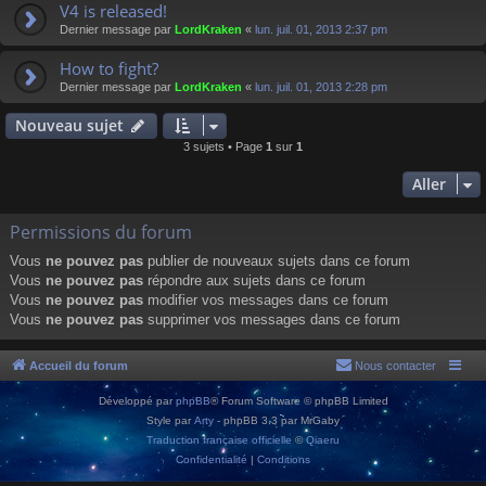
V4 is released!
Dernier message par
LordKraken
«
lun. juil. 01, 2013 2:37 pm
How to fight?
Dernier message par
LordKraken
«
lun. juil. 01, 2013 2:28 pm
Nouveau sujet
3 sujets • Page
1
sur
1
Aller
Permissions du forum
Vous
ne pouvez pas
publier de nouveaux sujets dans ce forum
Vous
ne pouvez pas
répondre aux sujets dans ce forum
Vous
ne pouvez pas
modifier vos messages dans ce forum
Vous
ne pouvez pas
supprimer vos messages dans ce forum
Accueil du forum
Nous contacter
Développé par
phpBB
® Forum Software © phpBB Limited
Style par
Arty
- phpBB 3.3 par MrGaby
Traduction française officielle
©
Qiaeru
Confidentialité
|
Conditions