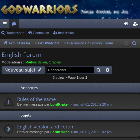
ac
Rechercher
or
Connexion
Inscription
on
ns
co
u
ne
cri
Accueil du forum
GODWARRIORS - LE JEU
Discussions
English Forum
R
e
ur
m
xi
pti
English Forum
c
ci
s
on
on
Modérateurs :
Maîtres de jeu
,
Oracles
h
Rechercher
Recherche av
Nouveau sujet
s
e
3 sujets • Page
1
sur
1
r
c
Annonces
h
Rules of the game
e
Dernier message par
LordKraken
«
lun. juil. 01, 2013 2:20 pm
r
Sujets
English version and Forum
Dernier message par
LordKraken
«
lun. juil. 01, 2013 2:42 pm