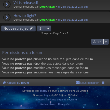
V4 is released!
Dernier message par
LordKraken
«
lun. juil. 01, 2013 2:37 pm
How to fight?
Dernier message par
LordKraken
«
lun. juil. 01, 2013 2:28 pm
Nouveau sujet
3 sujets • Page
1
sur
1
Aller
Permissions du forum
Vous
ne pouvez pas
publier de nouveaux sujets dans ce forum
Vous
ne pouvez pas
répondre aux sujets dans ce forum
Vous
ne pouvez pas
modifier vos messages dans ce forum
Vous
ne pouvez pas
supprimer vos messages dans ce forum
Accueil du forum
Nous contacter
Développé par
phpBB
® Forum Software © phpBB Limited
Style par
Arty
- phpBB 3.3 par MrGaby
Traduction française officielle
©
Qiaeru
Confidentialité
|
Conditions