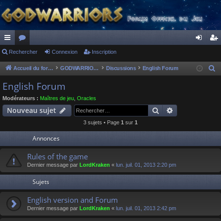
ac
Rechercher
or
Connexion
Inscription
on
ns
co
u
ne
cri
Accueil du forum
GODWARRIORS - LE JEU
Discussions
English Forum
R
e
ur
m
xi
pti
English Forum
c
ci
s
on
on
Modérateurs :
Maîtres de jeu
,
Oracles
h
Rechercher
Recherche av
Nouveau sujet
s
e
3 sujets • Page
1
sur
1
r
c
Annonces
h
Rules of the game
e
Dernier message par
LordKraken
«
lun. juil. 01, 2013 2:20 pm
r
Sujets
English version and Forum
Dernier message par
LordKraken
«
lun. juil. 01, 2013 2:42 pm