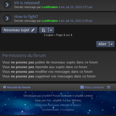
V4 is released!
Dernier message par
LordKraken
«
lun. juil. 01, 2013 2:37 pm
How to fight?
Dernier message par
LordKraken
«
lun. juil. 01, 2013 2:28 pm
Nouveau sujet
3 sujets • Page
1
sur
1
Aller
Permissions du forum
Vous
ne pouvez pas
publier de nouveaux sujets dans ce forum
Vous
ne pouvez pas
répondre aux sujets dans ce forum
Vous
ne pouvez pas
modifier vos messages dans ce forum
Vous
ne pouvez pas
supprimer vos messages dans ce forum
Accueil du forum
Nous contacter
Développé par
phpBB
® Forum Software © phpBB Limited
Style par
Arty
- phpBB 3.3 par MrGaby
Traduction française officielle
©
Qiaeru
Confidentialité
|
Conditions