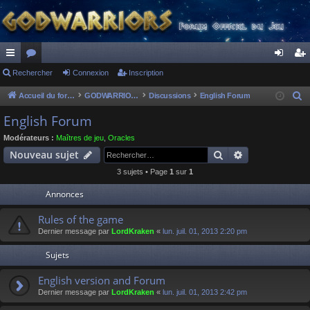
ac
Rechercher
or
Connexion
Inscription
on
ns
co
u
ne
cri
Accueil du forum
GODWARRIORS - LE JEU
Discussions
English Forum
R
e
ur
m
xi
pti
English Forum
c
ci
s
on
on
Modérateurs :
Maîtres de jeu
,
Oracles
h
Rechercher
Recherche av
Nouveau sujet
s
e
3 sujets • Page
1
sur
1
r
c
Annonces
h
Rules of the game
e
Dernier message par
LordKraken
«
lun. juil. 01, 2013 2:20 pm
r
Sujets
English version and Forum
Dernier message par
LordKraken
«
lun. juil. 01, 2013 2:42 pm