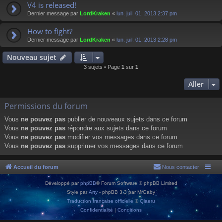
V4 is released!
Dernier message par
LordKraken
«
lun. juil. 01, 2013 2:37 pm
How to fight?
Dernier message par
LordKraken
«
lun. juil. 01, 2013 2:28 pm
Nouveau sujet
3 sujets • Page
1
sur
1
Aller
Permissions du forum
Vous
ne pouvez pas
publier de nouveaux sujets dans ce forum
Vous
ne pouvez pas
répondre aux sujets dans ce forum
Vous
ne pouvez pas
modifier vos messages dans ce forum
Vous
ne pouvez pas
supprimer vos messages dans ce forum
Accueil du forum
Nous contacter
Développé par
phpBB
® Forum Software © phpBB Limited
Style par
Arty
- phpBB 3.3 par MrGaby
Traduction française officielle
©
Qiaeru
Confidentialité
|
Conditions