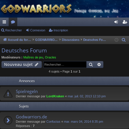
ac
Rechercher
or
Connexion
Inscription
on
ns
co
u
ne
cri
Accueil du forum
GODWARRIORS - LE JEU
Discussions
Deutsches Forum
R
e
ur
m
xi
pti
Deutsches Forum
c
ci
s
on
on
Modérateurs :
Maîtres de jeu
,
Oracles
h
Rechercher
Recherche av
Nouveau sujet
s
e
4 sujets • Page
1
sur
1
r
c
Annonces
h
Spielregeln
e
Dernier message par
LordKraken
«
mar. juil. 02, 2013 12:10 pm
r
Sujets
Godwarriors.de
Dernier message par
Confucius
«
mar. mars 04, 2014 8:35 pm
Réponses :
7