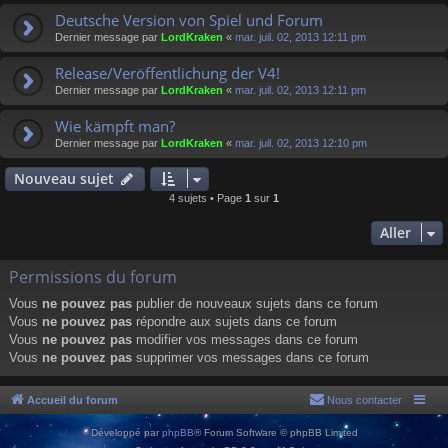
Deutsche Version von Spiel und Forum
Dernier message par
LordKraken
«
mar. juil. 02, 2013 12:11 pm
Release/Veröffentlichung der V4!
Dernier message par
LordKraken
«
mar. juil. 02, 2013 12:11 pm
Wie kämpft man?
Dernier message par
LordKraken
«
mar. juil. 02, 2013 12:10 pm
Nouveau sujet
4 sujets • Page
1
sur
1
Aller
Permissions du forum
Vous
ne pouvez pas
publier de nouveaux sujets dans ce forum
Vous
ne pouvez pas
répondre aux sujets dans ce forum
Vous
ne pouvez pas
modifier vos messages dans ce forum
Vous
ne pouvez pas
supprimer vos messages dans ce forum
Accueil du forum
Nous contacter
Développé par
phpBB
® Forum Software © phpBB Limited