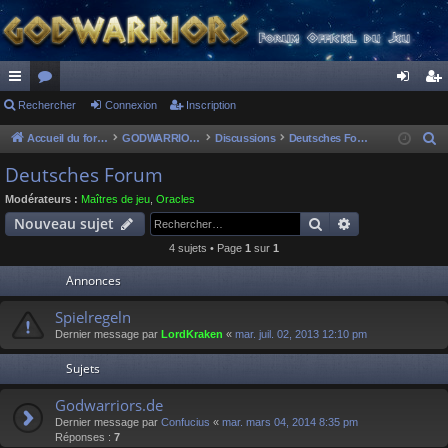
ac
Rechercher
or
Connexion
Inscription
on
ns
co
u
ne
cri
Accueil du forum
GODWARRIORS - LE JEU
Discussions
Deutsches Forum
R
e
ur
m
xi
pti
Deutsches Forum
c
ci
s
on
on
Modérateurs :
Maîtres de jeu
,
Oracles
h
Rechercher
Recherche av
Nouveau sujet
s
e
4 sujets • Page
1
sur
1
r
c
Annonces
h
Spielregeln
e
Dernier message par
LordKraken
«
mar. juil. 02, 2013 12:10 pm
r
Sujets
Godwarriors.de
Dernier message par
Confucius
«
mar. mars 04, 2014 8:35 pm
Réponses :
7