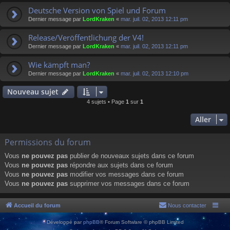
Deutsche Version von Spiel und Forum
Dernier message par
LordKraken
«
mar. juil. 02, 2013 12:11 pm
Release/Veröffentlichung der V4!
Dernier message par
LordKraken
«
mar. juil. 02, 2013 12:11 pm
Wie kämpft man?
Dernier message par
LordKraken
«
mar. juil. 02, 2013 12:10 pm
Nouveau sujet
4 sujets • Page
1
sur
1
Aller
Permissions du forum
Vous
ne pouvez pas
publier de nouveaux sujets dans ce forum
Vous
ne pouvez pas
répondre aux sujets dans ce forum
Vous
ne pouvez pas
modifier vos messages dans ce forum
Vous
ne pouvez pas
supprimer vos messages dans ce forum
Accueil du forum
Nous contacter
Développé par
phpBB
® Forum Software © phpBB Limited