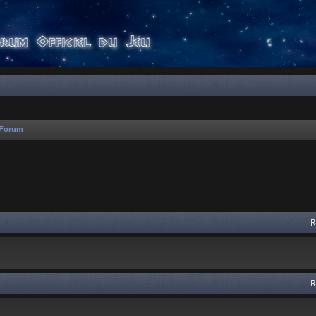
 Forum
 avancée
R
R