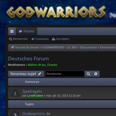
Forums
ac
Rechercher
Connexion
Inscription
co
Accueil du forum
GODWARRIORS - LE JEU
Discussions
Deutsches
ur
Deutsches Forum
ci
Modérateurs :
Maîtres de jeu
,
Oracles
s
Rechercher
Recherche
Nouveau sujet
Annonces
Spielregeln
par
LordKraken
»
mar. juil. 02, 2013 12:10 pm
Sujets
Godwarriors.de