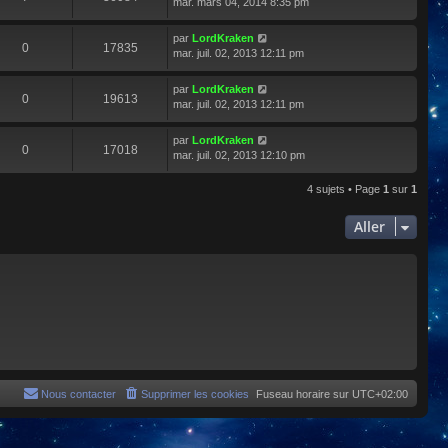
mar. mars 04, 2014 8:35 pm
par
LordKraken
0
17835
mar. juil. 02, 2013 12:11 pm
par
LordKraken
0
19613
mar. juil. 02, 2013 12:11 pm
par
LordKraken
0
17018
mar. juil. 02, 2013 12:10 pm
4 sujets • Page
1
sur
1
Aller
Nous contacter
Supprimer les cookies
Fuseau horaire sur
UTC+02:00