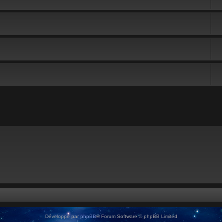
Développé par
phpBB
® Forum Software © phpBB Limited