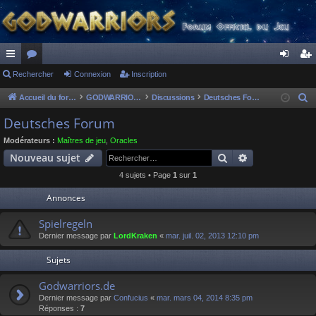
ac
Rechercher
or
Connexion
Inscription
on
ns
co
u
ne
cri
Accueil du forum
GODWARRIORS - LE JEU
Discussions
Deutsches Forum
R
e
ur
m
xi
pti
Deutsches Forum
c
ci
s
on
on
Modérateurs :
Maîtres de jeu
,
Oracles
h
Rechercher
Recherche av
Nouveau sujet
s
e
4 sujets • Page
1
sur
1
r
c
Annonces
h
Spielregeln
e
Dernier message par
LordKraken
«
mar. juil. 02, 2013 12:10 pm
r
Sujets
Godwarriors.de
Dernier message par
Confucius
«
mar. mars 04, 2014 8:35 pm
Réponses :
7