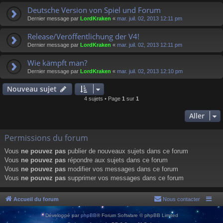
Deutsche Version von Spiel und Forum
Dernier message par
LordKraken
«
mar. juil. 02, 2013 12:11 pm
Release/Veröffentlichung der V4!
Dernier message par
LordKraken
«
mar. juil. 02, 2013 12:11 pm
Wie kämpft man?
Dernier message par
LordKraken
«
mar. juil. 02, 2013 12:10 pm
Nouveau sujet
4 sujets • Page
1
sur
1
Aller
Permissions du forum
Vous
ne pouvez pas
publier de nouveaux sujets dans ce forum
Vous
ne pouvez pas
répondre aux sujets dans ce forum
Vous
ne pouvez pas
modifier vos messages dans ce forum
Vous
ne pouvez pas
supprimer vos messages dans ce forum
Accueil du forum
Nous contacter
Développé par
phpBB
® Forum Software © phpBB Limited