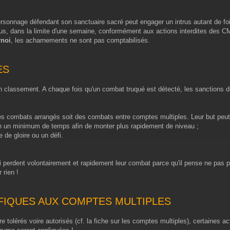
sonnage défendant son sanctuaire sacré peut engager un intrus autant de fois
rus, dans la limite d'une semaine, conformément aux actions interdites des CM 
rnoi
, les acharnements ne sont pas comptabilisés.
ES
n classement. A chaque fois qu'un combat truqué est détecté, les sanctions 
 combats arrangés soit des combats entre comptes multiples. Leur but peut ê
en un minimum de temps afin de monter plus rapidement de niveau ;
e de gloire ou un défi.
erdent volontairement et rapidement leur combat parce qu'il pense ne pas pouvo
 rien !
IFIQUES AUX COMPTES MULTIPLES
tolérés voire autorisés (cf. la fiche sur les comptes multiples), certaines act