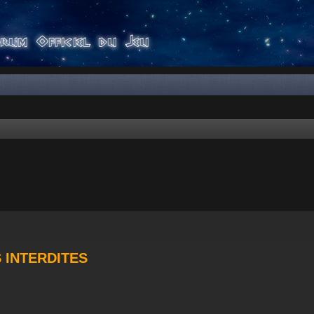
er
rche avancée
S INTERDITES