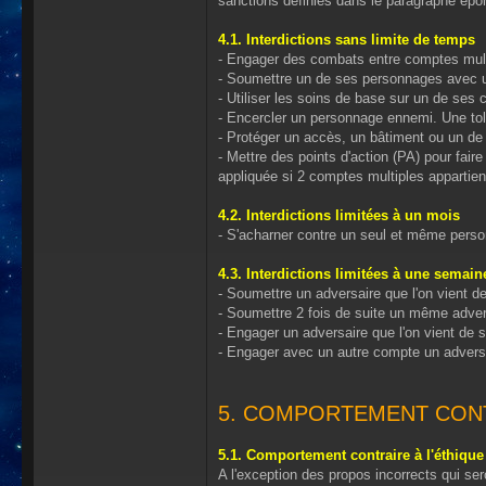
sanctions définies dans le paragraphe épo
4.1. Interdictions sans limite de temps
- Engager des combats entre comptes mul
- Soumettre un de ses personnages avec 
- Utiliser les soins de base sur un de ses
- Encercler un personnage ennemi. Une tolé
- Protéger un accès, un bâtiment ou un de
- Mettre des points d'action (PA) pour fa
appliquée si 2 comptes multiples appartienn
4.2. Interdictions limitées à un mois
- S'acharner contre un seul et même pers
4.3. Interdictions limitées à une semain
- Soumettre un adversaire que l'on vient 
- Soumettre 2 fois de suite un même adver
- Engager un adversaire que l'on vient de
- Engager avec un autre compte un adversa
5. COMPORTEMENT CONT
5.1. Comportement contraire à l'éthique
A l'exception des propos incorrects qui ser