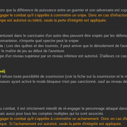
ors que la différence de puissance entre un guerrier et son adversaire est su
gager le combat qu'il s'apprête à commettre un snipe. Donc en cas d'infractio
ipe est autorisé ou toléré, seule la perte d'intégrité est appliquée.
enturant dans le sanctuaire d'un autre dieu peuvent être snipés par les défens
manteion, n'importe quel spectre peut le sniper.
s :
Lors des quêtes et des tournois, il peut arriver que le déroulement de l'
 le maître de jeu au début de l'aventure.
pe d'un niveau supérieur par un niveau inférieur est autorisé. D'ailleurs ce
vé)
refuse toute possibilité de soumission (voir la fiche sur la soumission et le mo
ueurs ayant activé le mode bloqueur n'est pas sanctionné, sauf au niveau de l'
u combat, il est strictement interdit de ré-engager le personnage attaqué dans 
is aussi pour tous les comptes multiples qui lui sont associés.
gager le combat qu'il s'apprête à commettre un acharnement. Donc en cas d'inf
que. Si l'acharnement est autorisé, seule la perte d'intégrité est appliquée.