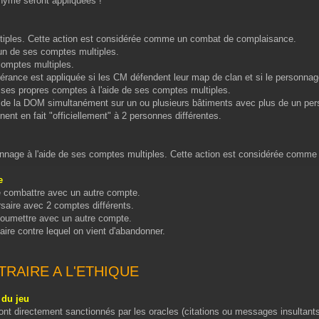
nyme seront appliquées !
tiples. Cette action est considérée comme un combat de complaisance.
un de ses comptes multiples.
 comptes multiples.
rance est appliquée si les CM défendent leur map de clan et si le personnage
 ses propres comptes à l'aide de ses comptes multiples.
ire de la DOM simultanément sur un ou plusieurs bâtiments avec plus de un p
ent en fait "officiellement" à 2 personnes différentes.
onnage à l'aide de ses comptes multiples. Cette action est considérée comm
e
de combattre avec un autre compte.
saire avec 2 comptes différents.
 soumettre avec un autre compte.
ire contre lequel on vient d'abandonner.
RAIRE A L'ETHIQUE
 du jeu
ont directement sanctionnés par les oracles (citations ou messages insultants 