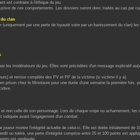
t est contraire à l'éthique du jeu.
austive de ces comportements. Les dossiers seront donc traités au cas par ca
 du clan
(uniquement par une perte de loyauté voire par un banissement du clan) les jo
s
r les modérateurs du jeu. Elles sont précédées d'un message explicatif au(x
urs) et remise complète des PV et PP de la victime (si victime il y a).
 en prison chez le Minotaure pour une durée d'une semaine la première fois, p
idive.
eur et non celle de son personnage. Lors de chaque snipe ou acharnement, les de
t indiquée avant l'engagement d'un combat.
e joueur montre l'intégrité actuelle de celui-ci. Elle est dotée initialement de 1
terdit ou toléré, une perte d'intégrité comprise entre 25 et 100 points est appl
oints est appliquée.