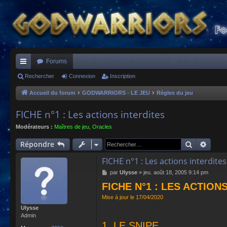
Forums
ac
Rechercher
Connexion
Inscription
co
Accueil du forum
GODWARRIORS - LE JEU
Règles du jeu
ur
FICHE n°1 : Les actions interdites
ci
Modérateurs :
Maîtres de jeu
,
Oracles
s
Recherch
Reche
Répondre
FICHE n°1 : Les actions interdites
M
par
Ulysse
»
jeu. août 18, 2005 9:14 pm
e
FICHE N°1 : LES ACTION
s
s
Mise à jour le 17/04/2020
a
Ulysse
g
Admin
e
1. LE SNIPE