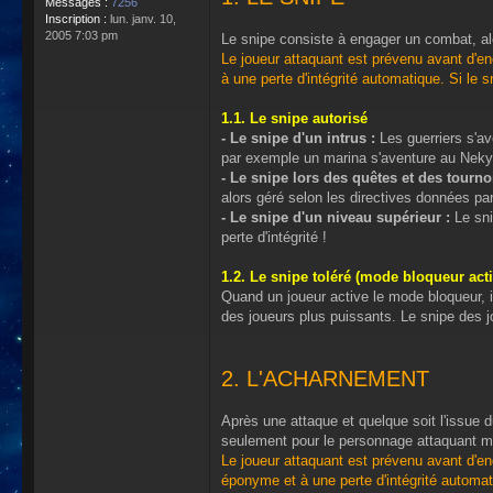
Messages :
7256
Inscription :
lun. janv. 10,
2005 7:03 pm
Le snipe consiste à engager un combat, al
Le joueur attaquant est prévenu avant d'en
à une perte d'intégrité automatique. Si le sn
1.1. Le snipe autorisé
- Le snipe d'un intrus :
Les guerriers s'av
par exemple un marina s'aventure au Nekyo
- Le snipe lors des quêtes et des tournoi
alors géré selon les directives données par
- Le snipe d'un niveau supérieur :
Le sni
perte d'intégrité !
1.2. Le snipe toléré (mode bloqueur acti
Quand un joueur active le mode bloqueur, il 
des joueurs plus puissants. Le snipe des jo
2. L'ACHARNEMENT
Après une attaque et quelque soit l'issue d
seulement pour le personnage attaquant ma
Le joueur attaquant est prévenu avant d'en
éponyme et à une perte d'intégrité automati