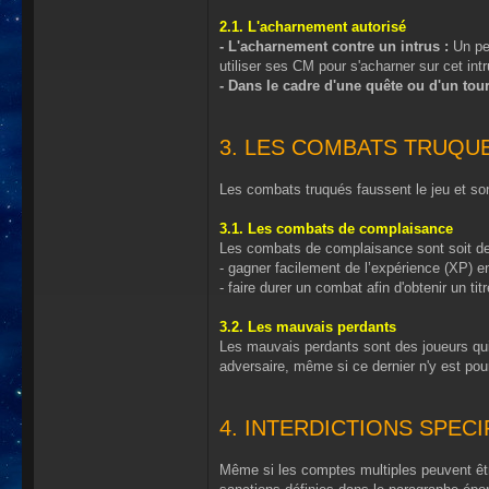
2.1. L'acharnement autorisé
- L'acharnement contre un intrus :
Un per
utiliser ses CM pour s'acharner sur cet int
- Dans le cadre d'une quête ou d'un tou
3. LES COMBATS TRUQU
Les combats truqués faussent le jeu et so
3.1. Les combats de complaisance
Les combats de complaisance sont soit des
- gagner facilement de l’expérience (XP) 
- faire durer un combat afin d'obtenir un titr
3.2. Les mauvais perdants
Les mauvais perdants sont des joueurs qui p
adversaire, même si ce dernier n'y est pour
4. INTERDICTIONS SPEC
Même si les comptes multiples peuvent être 