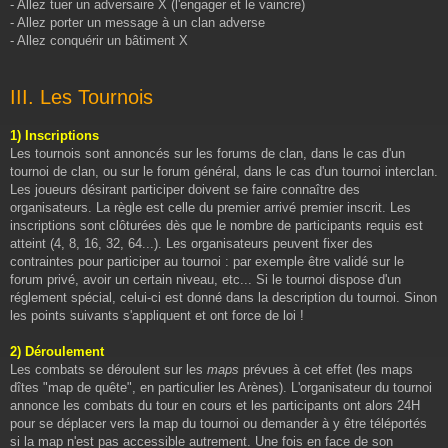
- Allez tuer un adversaire X (l'engager et le vaincre)
- Allez porter un message à un clan adverse
- Allez conquérir un bâtiment X
III. Les Tournois
1) Inscriptions
Les tournois sont annoncés sur les forums de clan, dans le cas d'un
tournoi de clan, ou sur le forum général, dans le cas d'un tournoi interclan.
Les joueurs désirant participer doivent se faire connaître des
organisateurs. La règle est celle du premier arrivé premier inscrit. Les
inscriptions sont clôturées dès que le nombre de participants requis est
atteint (4, 8, 16, 32, 64...). Les organisateurs peuvent fixer des
contraintes pour participer au tournoi : par exemple être validé sur le
forum privé, avoir un certain niveau, etc... Si le tournoi dispose d'un
réglement spécial, celui-ci est donné dans la description du tournoi. Sinon
les points suivants s'appliquent et ont force de loi !
2) Déroulement
Les combats se déroulent sur les
maps
prévues à cet effet (les maps
dîtes "map de quête", en particulier les Arènes). L'organisateur du tournoi
annonce les combats du tour en cours et les participants ont alors 24H
pour se déplacer vers la map du tournoi ou demander à y être téléportés
si la map n'est pas accessible autrement. Une fois en face de son