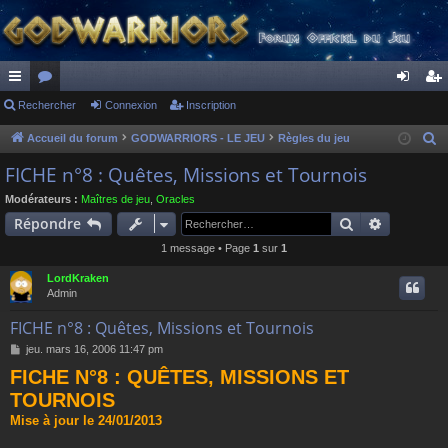
ac
Rechercher
or
Connexion
Inscription
on
ns
co
u
ne
cri
Accueil du forum
GODWARRIORS - LE JEU
Règles du jeu
R
e
ur
m
xi
pti
FICHE n°8 : Quêtes, Missions et Tournois
c
ci
s
on
on
Modérateurs :
Maîtres de jeu
,
Oracles
h
Rechercher
Recherch
Répondre
s
e
1 message • Page
1
sur
1
r
c
LordKraken
h
Admin
e
FICHE n°8 : Quêtes, Missions et Tournois
r
M
jeu. mars 16, 2006 11:47 pm
e
FICHE N°8 : QUÊTES, MISSIONS ET
s
s
TOURNOIS
a
Mise à jour le 24/01/2013
g
e