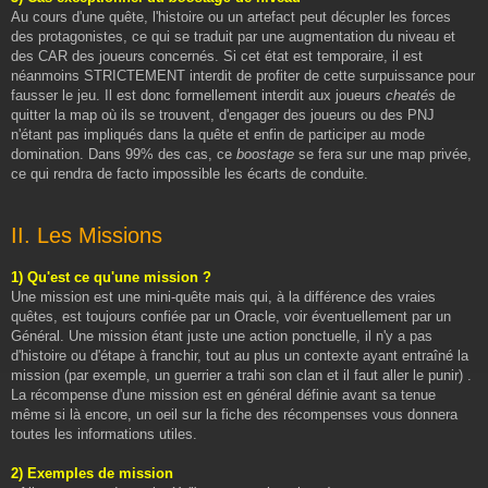
Au cours d'une quête, l'histoire ou un artefact peut décupler les forces
des protagonistes, ce qui se traduit par une augmentation du niveau et
des CAR des joueurs concernés. Si cet état est temporaire, il est
néanmoins STRICTEMENT interdit de profiter de cette surpuissance pour
fausser le jeu. Il est donc formellement interdit aux joueurs
cheatés
de
quitter la map où ils se trouvent, d'engager des joueurs ou des PNJ
n'étant pas impliqués dans la quête et enfin de participer au mode
domination. Dans 99% des cas, ce
boostage
se fera sur une map privée,
ce qui rendra de facto impossible les écarts de conduite.
II. Les Missions
1) Qu'est ce qu'une mission ?
Une mission est une mini-quête mais qui, à la différence des vraies
quêtes, est toujours confiée par un Oracle, voir éventuellement par un
Général. Une mission étant juste une action ponctuelle, il n'y a pas
d'histoire ou d'étape à franchir, tout au plus un contexte ayant entraîné la
mission (par exemple, un guerrier a trahi son clan et il faut aller le punir) .
La récompense d'une mission est en général définie avant sa tenue
même si là encore, un oeil sur la fiche des récompenses vous donnera
toutes les informations utiles.
2) Exemples de mission