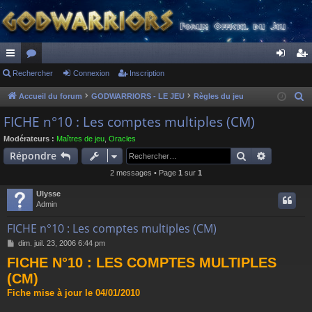
ac
Rechercher
or
Connexion
Inscription
on
ns
co
u
ne
cri
Accueil du forum
GODWARRIORS - LE JEU
Règles du jeu
R
e
ur
m
xi
pti
FICHE n°10 : Les comptes multiples (CM)
c
ci
s
on
on
Modérateurs :
Maîtres de jeu
,
Oracles
h
Rechercher
Recherch
Répondre
s
e
2 messages • Page
1
sur
1
r
c
Ulysse
h
Admin
e
FICHE n°10 : Les comptes multiples (CM)
r
M
dim. juil. 23, 2006 6:44 pm
e
FICHE N°10 : LES COMPTES MULTIPLES
s
s
(CM)
a
Fiche mise à jour le 04/01/2010
g
e