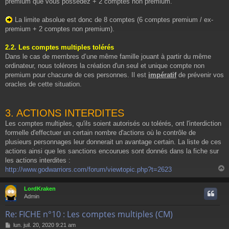
premium que vous possédez + 2 comptes non premium.
La limite absolue est donc de 8 comptes (6 comptes premium / ex-
premium + 2 comptes non premium).
2.2. Les comptes multiples tolérés
Dans le cas de membres d’une même famille jouant à partir du même
ordinateur, nous tolérons la création d'un seul et unique compte non
premium pour chacune de ces personnes. Il est
impératif
de prévenir vos
oracles de cette situation.
3. ACTIONS INTERDITES
Les comptes multiples, qu'ils soient autorisés ou tolérés, ont l'interdiction
formelle d'effectuer un certain nombre d'actions où le contrôle de
plusieurs personnages leur donnerait un avantage certain. La liste de ces
actions ainsi que les sanctions encourues sont donnés dans la fiche sur
les actions interdites :
http://www.godwarriors.com/forum/viewtopic.php?t=2623
LordKraken
t
Admin
Re: FICHE n°10 : Les comptes multiples (CM)
M
lun. juil. 20, 2020 9:21 am