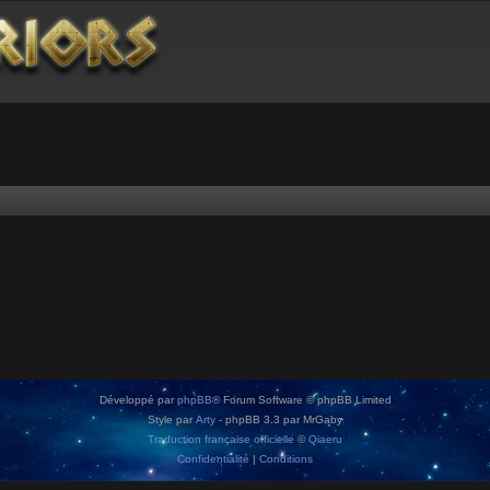
Développé par
phpBB
® Forum Software © phpBB Limited
Style par
Arty
- phpBB 3.3 par MrGaby
Traduction française officielle
©
Qiaeru
Confidentialité
|
Conditions