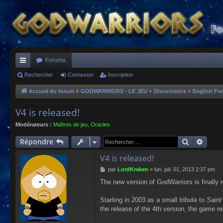
Forums
ac
Rechercher
Connexion
Inscription
co
Accueil du forum
GODWARRIORS - LE JEU
Discussions
English Fo
ur
V4 is released!
ci
Modérateurs :
Maîtres de jeu
,
Oracles
s
Recherch
Reche
Répondre
V4 is released!
M
par
LordKraken
»
lun. juil. 01, 2013 2:37 pm
e
The new version of GodWarriors is finally 
s
s
a
Starting in 2003 as a small tribute to
Saint
g
the release of the 4th version, the game re
e