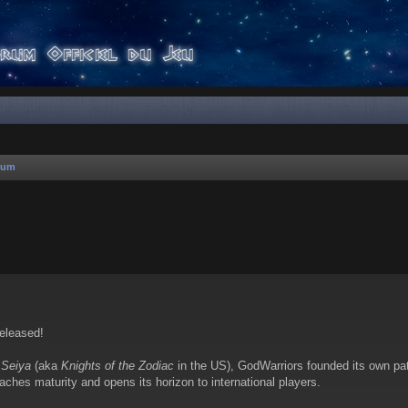
rum
er
rche avancée
released!
 Seiya
(aka
Knights of the Zodiac
in the US), GodWarriors founded its own pat
aches maturity and opens its horizon to international players.