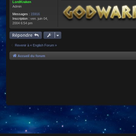
LordKraken
Admin
Messages :
15916
Inscription :
ven. juin 04,
2004 6:54 pm
Répondre
Revenir à « English Forum »
Accueil du forum