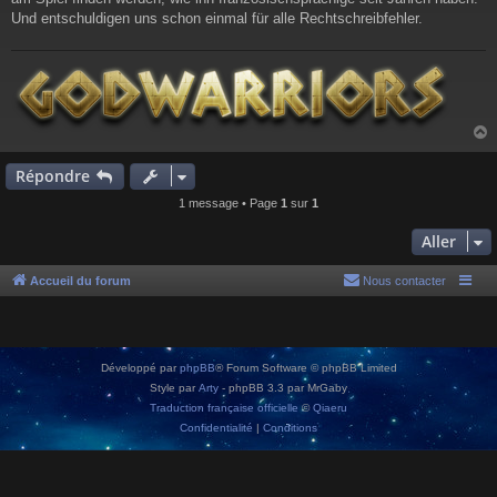
Und entschuldigen uns schon einmal für alle Rechtschreibfehler.
Répondre
t
1 message • Page
1
sur
1
Aller
Accueil du forum
Nous contacter
Développé par
phpBB
® Forum Software © phpBB Limited
Style par
Arty
- phpBB 3.3 par MrGaby
Traduction française officielle
©
Qiaeru
Confidentialité
|
Conditions