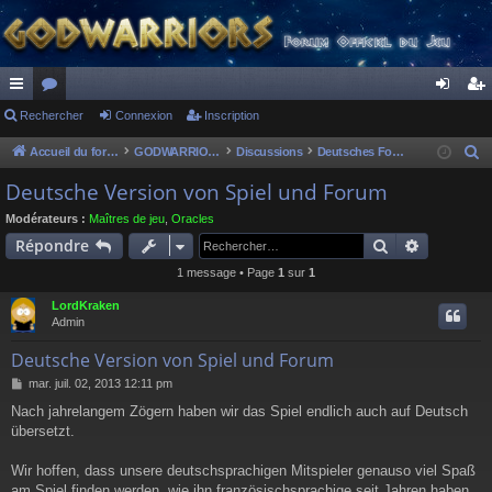
ac
Rechercher
or
Connexion
Inscription
on
ns
co
u
ne
cri
Accueil du forum
GODWARRIORS - LE JEU
Discussions
Deutsches Forum
R
e
ur
m
xi
pti
Deutsche Version von Spiel und Forum
c
ci
s
on
on
Modérateurs :
Maîtres de jeu
,
Oracles
h
Rechercher
Recherch
Répondre
s
e
1 message • Page
1
sur
1
r
c
LordKraken
h
Admin
e
Deutsche Version von Spiel und Forum
r
M
mar. juil. 02, 2013 12:11 pm
e
Nach jahrelangem Zögern haben wir das Spiel endlich auch auf Deutsch
s
übersetzt.
s
a
g
Wir hoffen, dass unsere deutschsprachigen Mitspieler genauso viel Spaß
e
am Spiel finden werden, wie ihn französischsprachige seit Jahren haben.