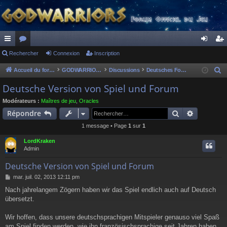
ac
Rechercher
or
Connexion
Inscription
on
ns
co
u
ne
cri
Accueil du forum
GODWARRIORS - LE JEU
Discussions
Deutsches Forum
R
e
ur
m
xi
pti
Deutsche Version von Spiel und Forum
c
ci
s
on
on
Modérateurs :
Maîtres de jeu
,
Oracles
h
Rechercher
Recherch
Répondre
s
e
1 message • Page
1
sur
1
r
c
LordKraken
h
Admin
e
Deutsche Version von Spiel und Forum
r
M
mar. juil. 02, 2013 12:11 pm
e
Nach jahrelangem Zögern haben wir das Spiel endlich auch auf Deutsch
s
übersetzt.
s
a
g
Wir hoffen, dass unsere deutschsprachigen Mitspieler genauso viel Spaß
e
am Spiel finden werden, wie ihn französischsprachige seit Jahren haben.