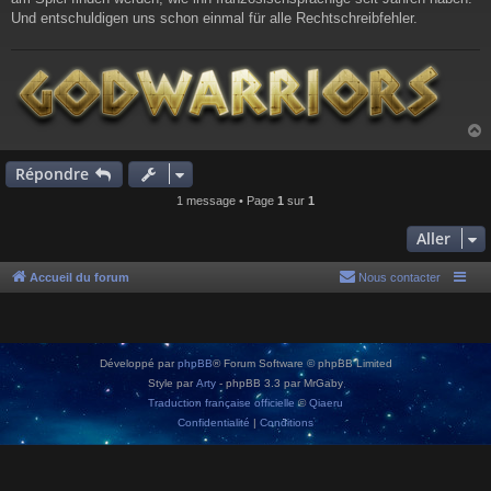
Und entschuldigen uns schon einmal für alle Rechtschreibfehler.
Répondre
t
1 message • Page
1
sur
1
Aller
Accueil du forum
Nous contacter
Développé par
phpBB
® Forum Software © phpBB Limited
Style par
Arty
- phpBB 3.3 par MrGaby
Traduction française officielle
©
Qiaeru
Confidentialité
|
Conditions