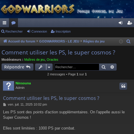
ac
Rechercher
or
Connexion
Inscription
on
ns
co
u
ne
cri
Accueil du forum
GODWARRIORS - LE JEU
Règles du jeu
R
e
ur
m
xi
pti
Comment utiliser les PS, le super cosmos ?
c
ci
s
on
on
Modérateurs :
Maîtres de jeu
,
Oracles
h
Rechercher
Recherch
Répondre
s
e
2 messages • Page
1
sur
1
r
c
Ninsouna
h
Admin
e
Comment utiliser les PS, le super cosmos ?
r
M
ven. juil. 11, 2025 10:02 pm
e
Les PS sont des points d'action supplémentaires. On l'appelle aussi le
s
Super Cosmos !
s
a
g
Elles sont limitées : 1000 PS par combat.
e