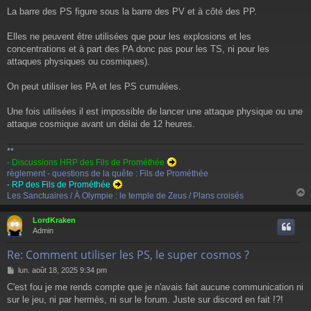
La barre des PS figure sous la barre des PV et à côté des PP.
Elles ne peuvent être utilisées que pour les explosions et les
concentrations et à part des PA donc pas pour les TS, ni pour les
attaques physiques ou cosmiques).
On peut utiliser les PA et les PS cumulées.
Une fois utilisées il est impossible de lancer une attaque physique ou une
attaque cosmique avant un délai de 12 heures.
**
- Discussions HRP des Fils de Prométhée
règlement - questions de la quête : Fils de Prométhée
- RP des Fils de Prométhée
Les Sanctuaires / À Olympie : le temple de Zeus / Plans croisés
LordKraken
t
Admin
Re: Comment utiliser les PS, le super cosmos ?
M
lun. août 18, 2025 9:34 pm
e
C'est fou je me rends compte que je n'avais fait aucune communication ni
s
sur le jeu, ni par hermès, ni sur le forum. Juste sur discord en fait !?!
s
a