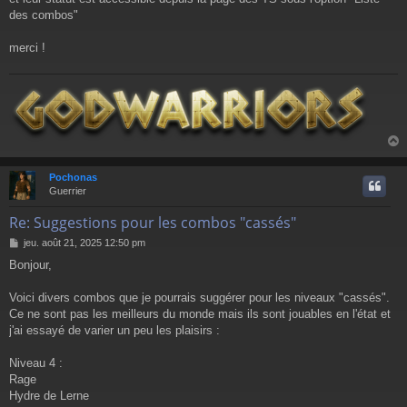
des combos"
merci !
Pochonas
t
Guerrier
Re: Suggestions pour les combos "cassés"
M
jeu. août 21, 2025 12:50 pm
e
Bonjour,
s
s
a
Voici divers combos que je pourrais suggérer pour les niveaux "cassés".
g
Ce ne sont pas les meilleurs du monde mais ils sont jouables en l'état et
e
j'ai essayé de varier un peu les plaisirs :
Niveau 4 :
Rage
Hydre de Lerne