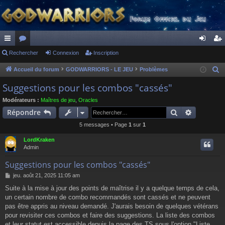
ac
Rechercher
or
Connexion
Inscription
on
ns
co
u
ne
cri
Accueil du forum
GODWARRIORS - LE JEU
Problèmes
R
e
ur
m
xi
pti
Suggestions pour les combos "cassés"
c
ci
s
on
on
Modérateurs :
Maîtres de jeu
,
Oracles
h
Rechercher
Recherch
Répondre
s
e
5 messages • Page
1
sur
1
r
c
LordKraken
h
Admin
e
Suggestions pour les combos "cassés"
r
M
jeu. août 21, 2025 11:05 am
e
Suite à la mise à jour des points de maîtrise il y a quelque temps de cela,
s
un certain nombre de combo recommandés sont cassés et ne peuvent
s
a
pas être appris au niveau demandé. J'aurais besoin de quelques vétérans
g
pour revisiter ces combos et faire des suggestions. La liste des combos
e
et leur statut est accessible depuis la page des TS sous l'option "Liste