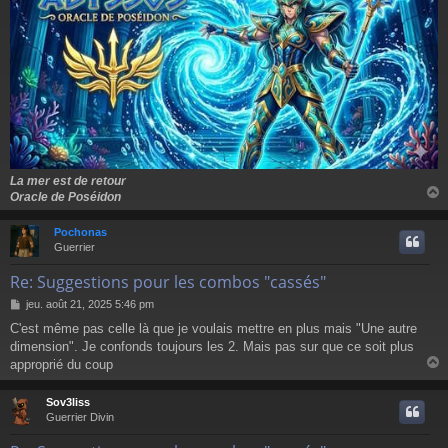
La mer est de retour
Oracle de Poséidon
Pochonas
t
Guerrier
Re: Suggestions pour les combos "cassés"
M
jeu. août 21, 2025 5:46 pm
e
C'est même pas celle là que je voulais mettre en plus mais "Une autre
s
dimension". Je confonds toujours les 2. Mais pas sur que ce soit plus
s
a
approprié du coup
g
e
Sov3liss
t
Guerrier Divin