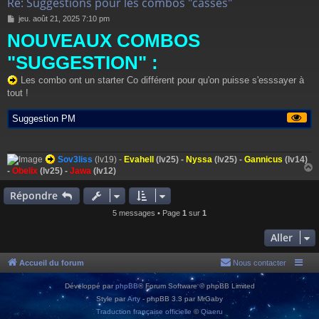
Re: Suggestions pour les combos "cassés"
M
jeu. août 21, 2025 7:10 pm
e
NOUVEAUX COMBOS
s
s
"SUGGESTION" :
a
g
Les combo ont un starter Co différent pour qu'on puisse s'esssayer à
e
tout !
Suggestion PM
Sov3liss
(lv19) -
Evahell
(lv25) -
Nyssa
(lv25) -
Gannicus
(lv14)
-
Obelix
(lv25) -
Jawa
(lv12)
Répondre
t
5 messages • Page
1
sur
1
Aller
Accueil du forum
Nous contacter
Développé par
phpBB
® Forum Software © phpBB Limited
Style par
Arty
- phpBB 3.3 par MrGaby
Traduction française officielle
©
Qiaeru