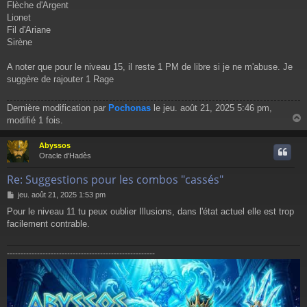
Flèche d'Argent
Lionet
Fil d'Ariane
Sirène
A noter que pour le niveau 15, il reste 1 PM de libre si je ne m'abuse. Je
suggère de rajouter 1 Rage
Dernière modification par
Pochonas
le jeu. août 21, 2025 5:46 pm,
modifié 1 fois.
Abyssos
t
Oracle d'Hadès
Re: Suggestions pour les combos "cassés"
M
jeu. août 21, 2025 1:53 pm
e
Pour le niveau 11 tu peux oublier Illusions, dans l'état actuel elle est trop
s
facilement contrable.
s
a
g
------------------------------------------------------
e