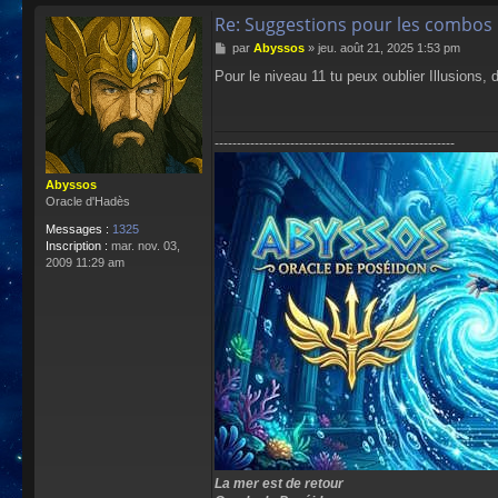
Re: Suggestions pour les combos 
M
par
Abyssos
»
jeu. août 21, 2025 1:53 pm
e
Pour le niveau 11 tu peux oublier Illusions, d
s
s
a
g
------------------------------------------------------
e
Abyssos
Oracle d'Hadès
Messages :
1325
Inscription :
mar. nov. 03,
2009 11:29 am
La mer est de retour