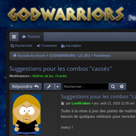
Forums
ac
Rechercher
Connexion
Inscription
co
Accueil du forum
GODWARRIORS - LE JEU
Problèmes
ur
Suggestions pour les combos "cassés"
ci
Modérateurs :
Maîtres de jeu
,
Oracles
s
Recherch
Reche
Répondre
Suggestions pour les combos "c
M
par
LordKraken
»
jeu. août 21, 2025 11:05 am
e
Suite à la mise à jour des points de maît
s
besoin de quelques vétérans pour revisiter
s
a
g
merci !
e