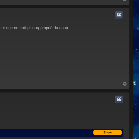
a
u
t
sur que ce soit plus approprié du coup
H
a
u
t
Show