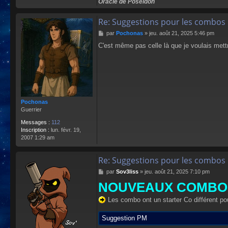
Oracle de Poséidon
Re: Suggestions pour les combos 
M
par
Pochonas
»
jeu. août 21, 2025 5:46 pm
e
C'est même pas celle là que je voulais mett
s
s
a
g
e
Pochonas
Guerrier
Messages :
112
Inscription :
lun. févr. 19,
2007 1:29 am
Re: Suggestions pour les combos 
M
par
Sov3liss
»
jeu. août 21, 2025 7:10 pm
e
NOUVEAUX COMBOS
s
s
Les combo ont un starter Co différent pou
a
g
e
Suggestion PM