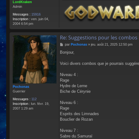
LordKraken
Admin
Messages :
15916
Inscription :
ven. juin 04,
2004 6:54 pm
Re: Suggestions pour les combos 
M
par
Pochonas
»
jeu. août 21, 2025 12:50 pm
e
Bonjour,
s
s
a
Voici divers combos que je pourrais suggérer
g
e
Niveau 4 :
Rage
Hydre de Lerne
Pochonas
Biche de Cérynie
Guerrier
Messages :
112
Niveau 6 :
Inscription :
lun. févr. 19,
Rage
2007 1:29 am
Esprits des Limnades
Bouclier de Rozan
Niveau 7 :
Sabre du Samuraï