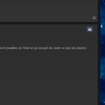
H
a
u
t
 jouables en l'état et j'ai essayé de varier un peu les plaisirs :