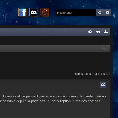
Recherc
Rech
R
FA
on
ns
Q
ne
cri
xi
pti
on
on
5 messages • Page
1
sur
1
ont cassés et ne peuvent pas être appris au niveau demandé. J'aurais
 accessible depuis la page des TS sous l'option "Liste des combos"