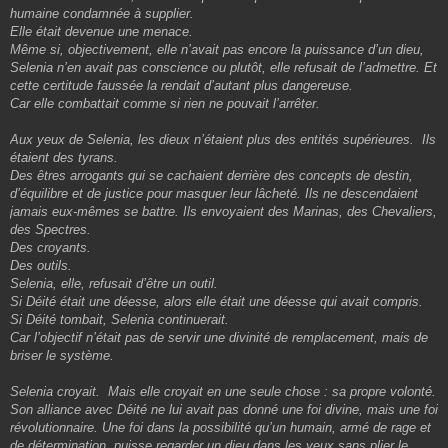
humaine condamnée à supplier.
Elle était devenue une menace.
Même si, objectivement, elle n’avait pas encore la puissance d’un dieu,
Selenia n’en avait pas conscience ou plutôt, elle refusait de l’admettre. Et
cette certitude faussée la rendait d’autant plus dangereuse.
Car elle combattait comme si rien ne pouvait l’arrêter.
Aux yeux de Selenia, les dieux n’étaient plus des entités supérieures. Ils
étaient des tyrans.
Des êtres arrogants qui se cachaient derrière des concepts de destin,
d’équilibre et de justice pour masquer leur lâcheté. Ils ne descendaient
jamais eux-mêmes se battre. Ils envoyaient des Marinas, des Chevaliers,
des Spectres.
Des croyants.
Des outils.
Selenia, elle, refusait d’être un outil.
Si Déité était une déesse, alors elle était une déesse qui avait compris.
Si Déité tombait, Selenia continuerait.
Car l’objectif n’était pas de servir une divinité de remplacement, mais de
briser le système.
Selenia croyait. Mais elle croyait en une seule chose : sa propre volonté.
Son alliance avec Déité ne lui avait pas donné une foi divine, mais une foi
révolutionnaire. Une foi dans la possibilité qu’un humain, armé de rage et
de détermination, puisse regarder un dieu dans les yeux sans plier le