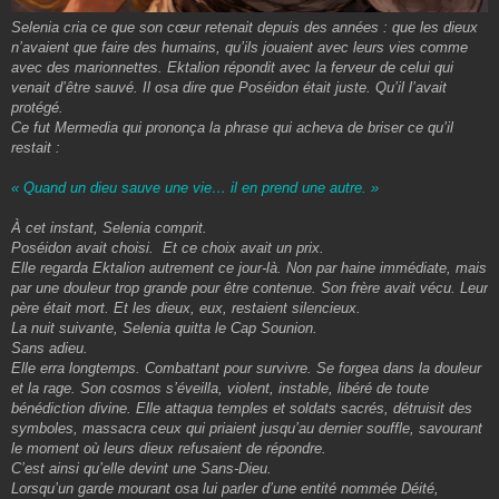
Selenia cria ce que son cœur retenait depuis des années : que les dieux
n’avaient que faire des humains, qu’ils jouaient avec leurs vies comme
avec des marionnettes. Ektalion répondit avec la ferveur de celui qui
venait d’être sauvé. Il osa dire que Poséidon était juste. Qu’il l’avait
protégé.
Ce fut Mermedia qui prononça la phrase qui acheva de briser ce qu’il
restait :
« Quand un dieu sauve une vie… il en prend une autre. »
À cet instant, Selenia comprit.
Poséidon avait choisi. Et ce choix avait un prix.
Elle regarda Ektalion autrement ce jour-là. Non par haine immédiate, mais
par une douleur trop grande pour être contenue. Son frère avait vécu. Leur
père était mort. Et les dieux, eux, restaient silencieux.
La nuit suivante, Selenia quitta le Cap Sounion.
Sans adieu.
Elle erra longtemps. Combattant pour survivre. Se forgea dans la douleur
et la rage. Son cosmos s’éveilla, violent, instable, libéré de toute
bénédiction divine. Elle attaqua temples et soldats sacrés, détruisit des
symboles, massacra ceux qui priaient jusqu’au dernier souffle, savourant
le moment où leurs dieux refusaient de répondre.
C’est ainsi qu’elle devint une Sans-Dieu.
Lorsqu’un garde mourant osa lui parler d’une entité nommée Déité,