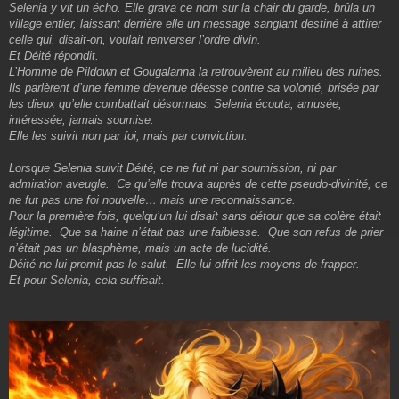
Selenia y vit un écho. Elle grava ce nom sur la chair du garde, brûla un
village entier, laissant derrière elle un message sanglant destiné à attirer
celle qui, disait-on, voulait renverser l’ordre divin.
Et Déité répondit.
L’Homme de Pildown et Gougalanna la retrouvèrent au milieu des ruines.
Ils parlèrent d’une femme devenue déesse contre sa volonté, brisée par
les dieux qu’elle combattait désormais. Selenia écouta, amusée,
intéressée, jamais soumise.
Elle les suivit non par foi, mais par conviction.
Lorsque Selenia suivit Déité, ce ne fut ni par soumission, ni par
admiration aveugle. Ce qu’elle trouva auprès de cette pseudo-divinité, ce
ne fut pas une foi nouvelle… mais une reconnaissance.
Pour la première fois, quelqu’un lui disait sans détour que sa colère était
légitime. Que sa haine n’était pas une faiblesse. Que son refus de prier
n’était pas un blasphème, mais un acte de lucidité.
Déité ne lui promit pas le salut. Elle lui offrit les moyens de frapper.
Et pour Selenia, cela suffisait.