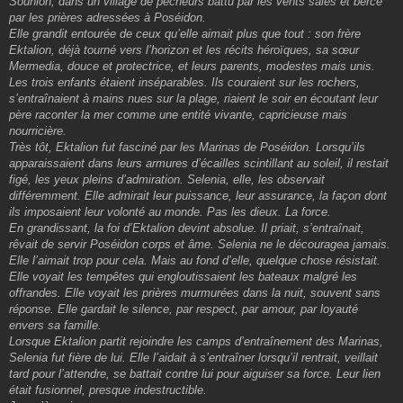
Sounion, dans un village de pêcheurs battu par les vents salés et bercé
par les prières adressées à Poséidon.
Elle grandit entourée de ceux qu’elle aimait plus que tout : son frère
Ektalion, déjà tourné vers l’horizon et les récits héroïques, sa sœur
Mermedia, douce et protectrice, et leurs parents, modestes mais unis.
Les trois enfants étaient inséparables. Ils couraient sur les rochers,
s’entraînaient à mains nues sur la plage, riaient le soir en écoutant leur
père raconter la mer comme une entité vivante, capricieuse mais
nourricière.
Très tôt, Ektalion fut fasciné par les Marinas de Poséidon. Lorsqu’ils
apparaissaient dans leurs armures d’écailles scintillant au soleil, il restait
figé, les yeux pleins d’admiration. Selenia, elle, les observait
différemment. Elle admirait leur puissance, leur assurance, la façon dont
ils imposaient leur volonté au monde. Pas les dieux. La force.
En grandissant, la foi d’Ektalion devint absolue. Il priait, s’entraînait,
rêvait de servir Poséidon corps et âme. Selenia ne le découragea jamais.
Elle l’aimait trop pour cela. Mais au fond d’elle, quelque chose résistait.
Elle voyait les tempêtes qui engloutissaient les bateaux malgré les
offrandes. Elle voyait les prières murmurées dans la nuit, souvent sans
réponse. Elle gardait le silence, par respect, par amour, par loyauté
envers sa famille.
Lorsque Ektalion partit rejoindre les camps d’entraînement des Marinas,
Selenia fut fière de lui. Elle l’aidait à s’entraîner lorsqu’il rentrait, veillait
tard pour l’attendre, se battait contre lui pour aiguiser sa force. Leur lien
était fusionnel, presque indestructible.