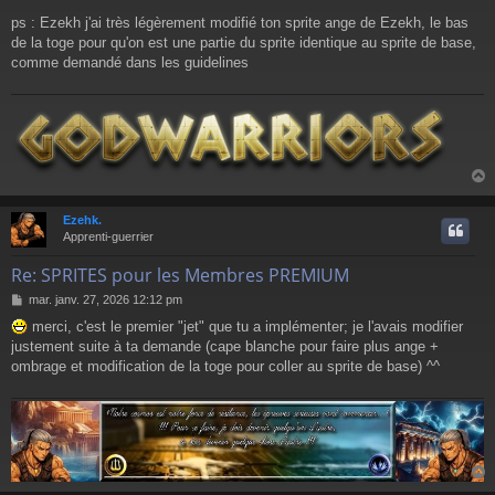
s
a
ps : Ezekh j'ai très légèrement modifié ton sprite ange de Ezekh, le bas
g
de la toge pour qu'on est une partie du sprite identique au sprite de base,
e
comme demandé dans les guidelines
Ezehk.
t
Apprenti-guerrier
Re: SPRITES pour les Membres PREMIUM
M
mar. janv. 27, 2026 12:12 pm
e
merci, c'est le premier "jet" que tu a implémenter; je l'avais modifier
s
justement suite à ta demande (cape blanche pour faire plus ange +
s
a
ombrage et modification de la toge pour coller au sprite de base) ^^
g
e