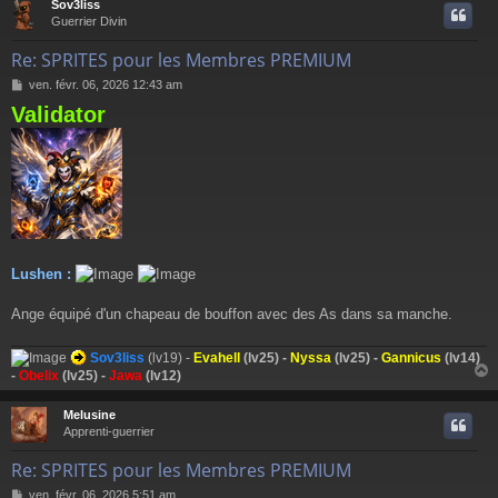
Sov3liss
t
Guerrier Divin
Re: SPRITES pour les Membres PREMIUM
M
ven. févr. 06, 2026 12:43 am
e
Validator
s
s
a
g
e
Lushen :
Ange équipé d'un chapeau de bouffon avec des As dans sa manche.
Sov3liss
(lv19) -
Evahell
(lv25) -
Nyssa
(lv25) -
Gannicus
(lv14)
-
Obelix
(lv25) -
Jawa
(lv12)
Melusine
t
Apprenti-guerrier
Re: SPRITES pour les Membres PREMIUM
M
ven. févr. 06, 2026 5:51 am