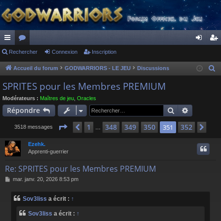
ac
Rechercher
or
Connexion
Inscription
on
ns
co
u
ne
cri
Accueil du forum
GODWARRIORS - LE JEU
Discussions
R
e
ur
m
xi
pti
SPRITES pour les Membres PREMIUM
c
ci
s
on
on
Modérateurs :
Maîtres de jeu
,
Oracles
h
Rechercher
Recherch
Répondre
s
e
r
Page
351
sur
352
1
348
349
350
352
Précédent
351
Sui
3518 messages
…
c
Ezehk.
h
Apprenti-guerrier
e
r
Re: SPRITES pour les Membres PREMIUM
M
mar. janv. 20, 2026 8:53 pm
e
s
Sov3liss
a écrit :
↑
s
a
Sov3liss
a écrit :
↑
g