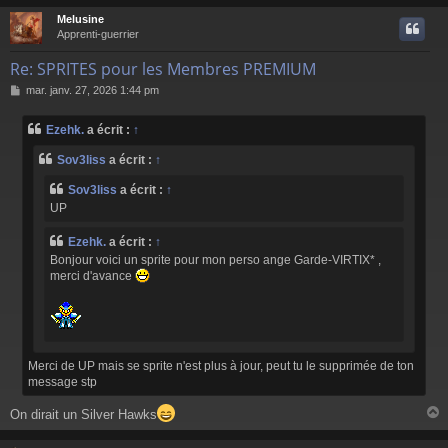
Melusine
t
Apprenti-guerrier
Re: SPRITES pour les Membres PREMIUM
M
mar. janv. 27, 2026 1:44 pm
e
s
Ezehk.
a écrit :
↑
s
a
Sov3liss
a écrit :
↑
g
e
Sov3liss
a écrit :
↑
UP
Ezehk.
a écrit :
↑
Bonjour voici un sprite pour mon perso ange Garde-VIRTIX* ,
merci d'avance
Merci de UP mais se sprite n'est plus à jour, peut tu le supprimée de ton
message stp
On dirait un Silver Hawks