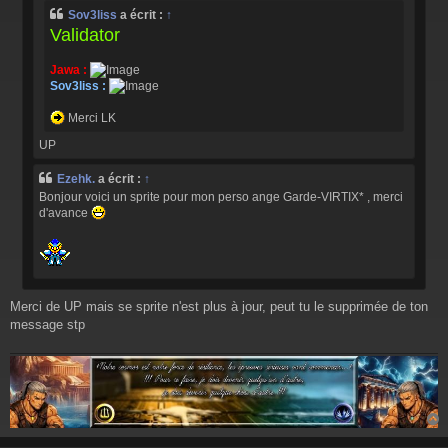
e
Sov3liss
a écrit :
↑
Validator
Jawa :
Sov3liss :
Merci LK
UP
Ezehk.
a écrit :
↑
Bonjour voici un sprite pour mon perso ange Garde-VIRTIX* , merci
d'avance
Merci de UP mais se sprite n'est plus à jour, peut tu le supprimée de ton
message stp