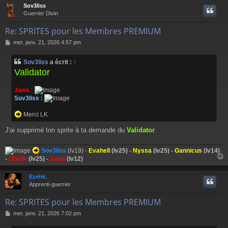
Sov3liss
t
Guerrier Divin
Re: SPRITES pour les Membres PREMIUM
M
mer. janv. 21, 2026 4:57 pm
e
s
Sov3liss
a écrit :
↑
s
Validator
a
g
e
Jawa :
Sov3liss :
Merci LK
J'ai supprimé ton sprite à ta demande du
Validator
.
Sov3liss
(lv19) -
Evahell
(lv25) -
Nyssa
(lv25) -
Gannicus
(lv14)
-
Obelix
(lv25) -
Jawa
(lv12)
Ezehk.
t
Apprenti-guerrier
Re: SPRITES pour les Membres PREMIUM
M
mer. janv. 21, 2026 7:02 pm
e
s