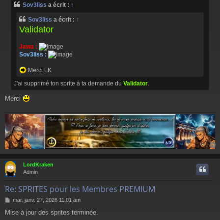
Sov3liss
a écrit :
↑
s
a
Sov3liss
a écrit :
↑
g
Validator
e
Jawa :
Sov3liss :
Merci LK
J'ai supprimé ton sprite à ta demande du
Validator
.
Merci
LordKraken
t
Admin
Re: SPRITES pour les Membres PREMIUM
M
mar. janv. 27, 2026 11:01 am
e
Mise à jour des sprites terminée.
s