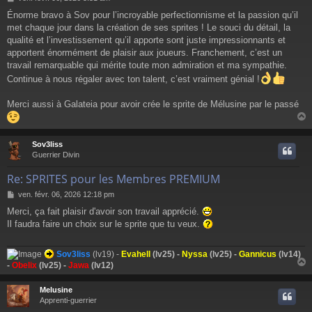
e
Énorme bravo à Sov pour l’incroyable perfectionnisme et la passion qu’il
s
met chaque jour dans la création de ses sprites ! Le souci du détail, la
s
a
qualité et l’investissement qu’il apporte sont juste impressionnants et
g
apportent énormément de plaisir aux joueurs. Franchement, c’est un
e
travail remarquable qui mérite toute mon admiration et ma sympathie.
Continue à nous régaler avec ton talent, c’est vraiment génial !
Merci aussi à Galateia pour avoir crée le sprite de Mélusine par le passé
Sov3liss
t
Guerrier Divin
Re: SPRITES pour les Membres PREMIUM
M
ven. févr. 06, 2026 12:18 pm
e
Merci, ça fait plaisir d'avoir son travail apprécié.
s
Il faudra faire un choix sur le sprite que tu veux.
s
a
g
Sov3liss
(lv19) -
Evahell
(lv25) -
Nyssa
(lv25) -
Gannicus
(lv14)
e
-
Obelix
(lv25) -
Jawa
(lv12)
Melusine
t
Apprenti-guerrier