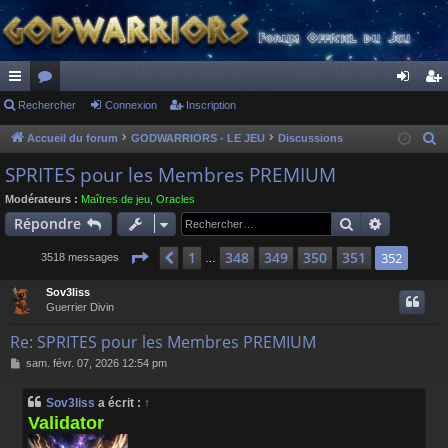
ac
Rechercher
or
Connexion
Inscription
on
ns
co
u
ne
cri
Accueil du forum
GODWARRIORS - LE JEU
Discussions
R
e
ur
m
xi
pti
SPRITES pour les Membres PREMIUM
c
ci
s
on
on
Modérateurs :
Maîtres de jeu
,
Oracles
h
Rechercher
Recherch
Répondre
s
e
r
Page
352
sur
352
1
348
349
350
351
Précédent
352
3518 messages
…
c
Sov3liss
h
Guerrier Divin
e
r
Re: SPRITES pour les Membres PREMIUM
M
sam. févr. 07, 2026 12:54 pm
e
s
Sov3liss
a écrit :
↑
s
Validator
a
g