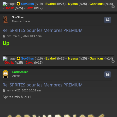
g
Sov3liss
(lv19) -
Evahell
(lv25) -
Nyssa
(lv25) -
Gannicus
(lv14)
e
-
Obelix
(lv25) -
Jawa
(lv12)
Sov3liss
t
Guerrier Divin
Re: SPRITES pour les Membres PREMIUM
M
dim. mai 10, 2026 10:47 am
e
Up
s
s
a
g
Sov3liss
(lv19) -
Evahell
(lv25) -
Nyssa
(lv25) -
Gannicus
(lv14)
e
-
Obelix
(lv25) -
Jawa
(lv12)
LordKraken
t
Admin
Re: SPRITES pour les Membres PREMIUM
M
lun. mai 25, 2026 10:32 am
e
Sprites mis à jour !
s
s
a
g
e