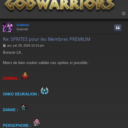
Galateia
t
Guerrier
Re: SPRITES pour les Membres PREMIUM
M
jeu. juil. 09, 2026 10:14 pm
e
Bonsoir LK,
s
s
a
Merci de bien vouloir valider ces sprites si possible :
g
e
DORBAL :
OHKO DEUKALION :
DANAE :
PERSEPHONE :