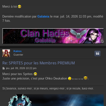
Merci à toi
Dernière modification par
Galateia
le mar. juil. 14, 2026 11:03 pm, modifié
7 fois.
Kaïros
t
Guerrier
Re: SPRITES pour les Membres PREMIUM
M
jeu. juil. 09, 2026 10:22 pm
e
Merci pour tes Sprites
s
Juste une précision, c'est pour Ohko Deukalion
s
(le seul, le vrai
)
a
g
Si j'avance, suivez-moi ; si je meurs, vengez-moi ; si je recule, tuez-moi.
e