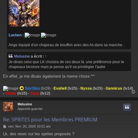
e
Lushen :
Ange équipé d'un chapeau de bouffon avec des As dans sa manche.
Melusine
a écrit :
↑
Je dirais celui que LK choisira de ces deux là. une préférence pour le
chapeaux bicolore mais je pense qu'il va privilégier l'autre
En effet, je me disais également la meme chose ^^
Sov3liss
(lv19) -
Evahell
(lv25) -
Nyssa
(lv25) -
Gannicus
(lv14)
-
Obelix
(lv25) -
Jawa
(lv12)
Melusine
t
Apprenti-guerrier
Re: SPRITES pour les Membres PREMIUM
M
ven. févr. 20, 2026 10:01 am
e
Lk, des news sur les sprites proposés ?
s