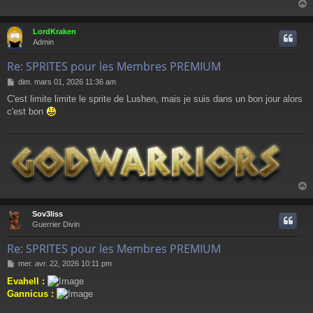
s
a
g
LordKraken
e
t
Admin
Re: SPRITES pour les Membres PREMIUM
M
dim. mars 01, 2026 11:36 am
e
C'est limite limite le sprite de Lushen, mais je suis dans un bon jour alors
s
c'est bon
s
a
g
e
Sov3liss
t
Guerrier Divin
Re: SPRITES pour les Membres PREMIUM
M
mer. avr. 22, 2026 10:11 pm
e
Evahell :
s
Gannicus :
s
a