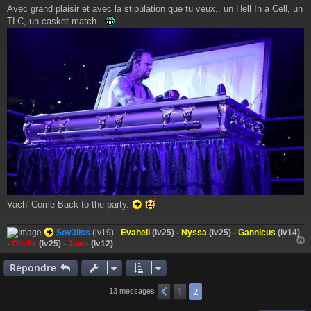
Avec grand plaisir et avec la stipulation que tu veux.. un Hell In a Cell, un
TLC, un casket match..
Vach' Come Back to the party.
Sov3liss
(lv19) -
Evahell
(lv25) -
Nyssa
(lv25) -
Gannicus
(lv14)
-
Obelix
(lv25) -
Jawa
(lv12)
Répondre
t
1
Précédent
2
13 messages