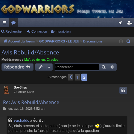
ac
Rechercher
or
Connexion
Inscription
on
ns
co
u
ne
cri
Accueil du forum
GODWARRIORS - LE JEU
Discussions
R
e
ur
m
xi
pti
Avis Rebuild/Absence
c
ci
s
on
on
Modérateurs :
Maîtres de jeu
,
Oracles
h
Rechercher
Recherch
Répondre
s
e
r
1
Précédent
2
13 messages
c
Sov3liss
h
Guerrier Divin
e
r
Re: Avis Rebuild/Absence
M
jeu. avr. 16, 2026 6:52 am
e
s
vachaldo
a écrit :
↑
s
Si j'étais pervers et sociopathe ( non je ne le suis pas
), j'aurais limite
a
pu mal prendre la 1ère phrase allant jusqu'à la question
g