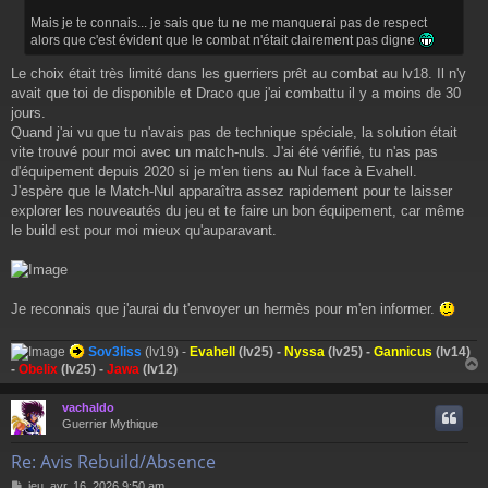
e
Mais je te connais... je sais que tu ne me manquerai pas de respect
alors que c'est évident que le combat n'était clairement pas digne
Le choix était très limité dans les guerriers prêt au combat au lv18. Il n'y
avait que toi de disponible et Draco que j'ai combattu il y a moins de 30
jours.
Quand j'ai vu que tu n'avais pas de technique spéciale, la solution était
vite trouvé pour moi avec un match-nuls. J'ai été vérifié, tu n'as pas
d'équipement depuis 2020 si je m'en tiens au Nul face à Evahell.
J'espère que le Match-Nul apparaîtra assez rapidement pour te laisser
explorer les nouveautés du jeu et te faire un bon équipement, car même
le build est pour moi mieux qu'auparavant.
Je reconnais que j'aurai du t'envoyer un hermès pour m'en informer.
Sov3liss
(lv19) -
Evahell
(lv25) -
Nyssa
(lv25) -
Gannicus
(lv14)
-
Obelix
(lv25) -
Jawa
(lv12)
vachaldo
t
Guerrier Mythique
Re: Avis Rebuild/Absence
M
jeu. avr. 16, 2026 9:50 am