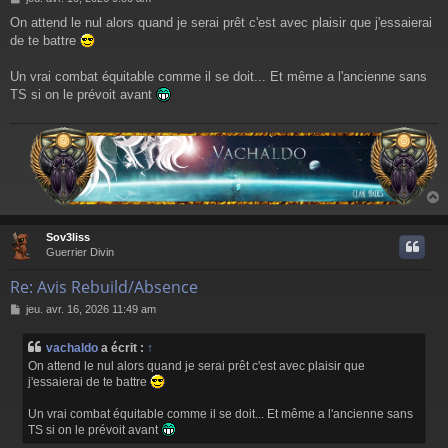
e
On attend le nul alors quand je serai prêt c'est avec plaisir que j'essaierai
s
de te battre
s
a
g
Un vrai combat équitable comme il se doit... Et même a l'ancienne sans
e
TS si on le prévoit avant
Sov3liss
t
Guerrier Divin
Re: Avis Rebuild/Absence
M
jeu. avr. 16, 2026 11:49 am
e
s
vachaldo
a écrit :
↑
s
On attend le nul alors quand je serai prêt c'est avec plaisir que
a
j'essaierai de te battre
g
e
Un vrai combat équitable comme il se doit... Et même a l'ancienne sans
TS si on le prévoit avant