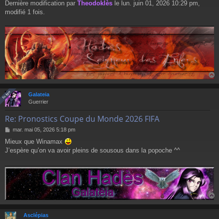
Dernière modification par
Theodoklès
le lun. juin 01, 2026 10:29 pm,
modifié 1 fois.
En ligne
En ligne
Galateia
t
Guerrier
Re: Pronostics Coupe du Monde 2026 FIFA
M
mar. mai 05, 2026 5:18 pm
e
Mieux que Winamax
s
J’espère qu’on va avoir pleins de sousous dans la popoche ^^
s
a
g
e
Asclépias
t