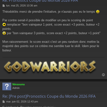
Re: Pronostics Coupe du Monde 2026 FIFA
M
lun. mai 25, 2026 10:36 am
e
Théodoklès merci de prendre l'initiative, je n'aurais pas eu le temps
s
s
a
Par contre serait-il possible de modifier un peu le scoring de point
g
remplacer "bon vainqueur 1 point, score exact +3 points, buteur +2
e
points
par "bon vainqueur 3 points, score exact +2 points, buteur +1 point"
Mon raisonnement: le score exact c'est un peu random donc mettre la
majorité des points sur ce critère me semble tuer le skill. Idem pour le
buteur.
Ninsouna
t
Admin
Re: [Pre post]Pronostics Coupe du Monde 2026 FIFA
M
mar. juin 02, 2026 12:43 pm
e