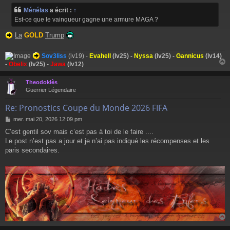
Ménélas
a écrit :
↑
Est-ce que le vainqueur gagne une armure MAGA ?
La
GOLD
Trump
Sov3liss
(lv19) -
Evahell
(lv25) -
Nyssa
(lv25) -
Gannicus
(lv14)
-
Obelix
(lv25) -
Jawa
(lv12)
Theodoklès
t
Guerrier Légendaire
Re: Pronostics Coupe du Monde 2026 FIFA
M
mer. mai 20, 2026 12:09 pm
e
C’est gentil sov mais c’est pas à toi de le faire ....
s
Le post n’est pas a jour et je n’ai pas indiqué les récompenses et les
s
a
paris secondaires.
g
e