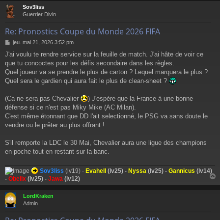
Sov3liss
t
Guerrier Divin
Re: Pronostics Coupe du Monde 2026 FIFA
M
jeu. mai 21, 2026 3:52 pm
e
J'ai voulu te rendre service sur la feuille de match. J'ai hâte de voir ce
s
que tu concoctes pour les défis secondaire dans les règles.
s
a
Quel joueur va se prendre le plus de carton ? Lequel marquera le plus ?
g
Quel sera le gardien qui aura fait le plus de clean-sheet ?
e
(Ca ne sera pas Chevalier
) J'espère que la France à une bonne
défense si ce n'est pas Miky Mike (AC Milan).
C'est même étonnant que DD l'ait selectionné, le PSG va sans doute le
vendre ou le prêter au plus offrant !
S'il remporte la LDC le 30 Mai, Chevalier aura une ligue des champions
en poche tout en restant sur la banc.
Sov3liss
(lv19) -
Evahell
(lv25) -
Nyssa
(lv25) -
Gannicus
(lv14)
-
Obelix
(lv25) -
Jawa
(lv12)
LordKraken
t
Admin