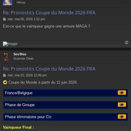
t
Héros
Re: Pronostics Coupe du Monde 2026 FIFA
M
mer. mai 06, 2026 1:52 pm
e
Est-ce que le vainqueur gagne une armure MAGA ?
s
s
a
g
e
Sov3liss
t
Guerrier Divin
Re: Pronostics Coupe du Monde 2026 FIFA
M
mer. mai 20, 2026 12:06 pm
e
Coupe du Monde à partir du 11 juin 2026.
s
s
a
France/Belgique
g
e
Phase de Groupe
Phase éliminatoire pour C/c
Vainqueur Final :