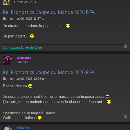
Oracle de Zeus
Re: Pronostics Coupe du Monde 2026 FIFA
M
mer. mai 06, 2026 11:57 am
e
Je dirais même dans la popochonas.
s
s
a
Je participerai !
g
e
Consultant Divin de Zeus
Waltraute
t
Guerrier
Re: Pronostics Coupe du Monde 2026 FIFA
M
mer. mai 06, 2026 12:16 pm
e
Bonne idée ça
s
s
a
Je serai probablement très nulle mais... Je participerai aussi
g
Qui sait, sur un malentendu ou avec la chance du débutant...
e
Spectresse de sa majesté Hadès.
Walti pour les intimes
Ménélas