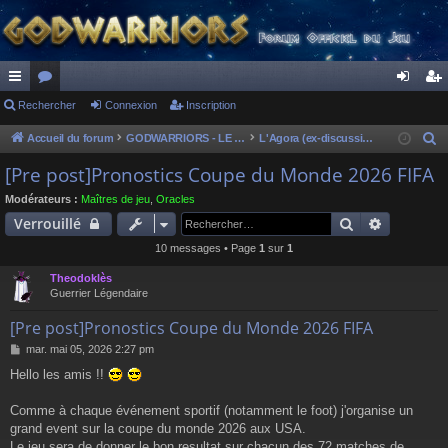
ac
Rechercher
or
Connexion
Inscription
on
ns
co
u
ne
cri
Accueil du forum
GODWARRIORS - LE JEU
L'Agora (ex-discussions of the dead)
R
e
ur
m
xi
pti
[Pre post]Pronostics Coupe du Monde 2026 FIFA
c
ci
s
on
on
Modérateurs :
Maîtres de jeu
,
Oracles
h
Rechercher
Recherch
Verrouillé
s
e
10 messages • Page
1
sur
1
r
c
Theodoklès
h
Guerrier Légendaire
e
[Pre post]Pronostics Coupe du Monde 2026 FIFA
r
M
mar. mai 05, 2026 2:27 pm
e
Hello les amis !!
s
s
a
Comme à chaque événement sportif (notamment le foot) j'organise un
g
grand event sur la coupe du monde 2026 aux USA.
e
Le jeu sera de donner le bon resultat sur chacun des 72 matches de