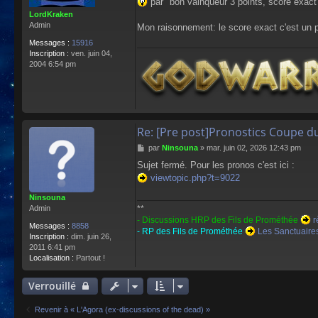
par "bon vainqueur 3 points, score exact 
LordKraken
Admin
Mon raisonnement: le score exact c'est un pe
Messages :
15916
Inscription :
ven. juin 04,
2004 6:54 pm
Re: [Pre post]Pronostics Coupe d
M
par
Ninsouna
»
mar. juin 02, 2026 12:43 pm
e
Sujet fermé. Pour les pronos c'est ici :
s
viewtopic.php?t=9022
s
a
Ninsouna
g
**
Admin
e
- Discussions HRP des Fils de Prométhée
r
Messages :
8858
- RP des Fils de Prométhée
Les Sanctuaires
Inscription :
dim. juin 26,
2011 6:41 pm
Localisation :
Partout !
Verrouillé
Revenir à « L'Agora (ex-discussions of the dead) »