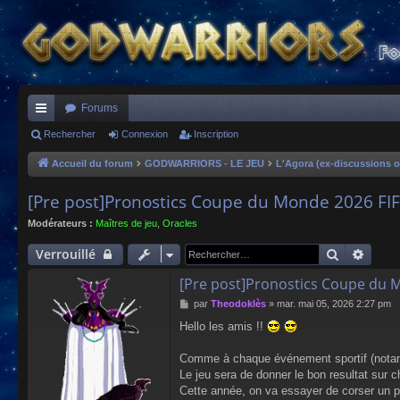
Forums
ac
Rechercher
Connexion
Inscription
co
Accueil du forum
GODWARRIORS - LE JEU
L'Agora (ex-discussions o
ur
[Pre post]Pronostics Coupe du Monde 2026 FI
ci
Modérateurs :
Maîtres de jeu
,
Oracles
s
Recherch
Reche
Verrouillé
[Pre post]Pronostics Coupe du 
M
par
Theodoklès
»
mar. mai 05, 2026 2:27 pm
e
Hello les amis !!
s
s
a
Comme à chaque événement sportif (notamm
g
Le jeu sera de donner le bon resultat sur
e
Cette année, on va essayer de corser un pe