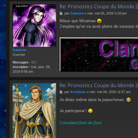
Re: Pronostics Coupe du Monde 2
M
par
Galateia
»
mar. mai 05, 2026 5:18 pm
e
Mieux que Winamax
s
J’espère qu’on va avoir pleins de sousous 
s
a
g
e
Galateia
Guerrier
Messages :
427
Inscription :
mar. janv. 08,
2019 9:58 am
Re: Pronostics Coupe du Monde 2
M
par
Asclépias
»
mer. mai 06, 2026 11:57 am
e
Je dirais même dans la popochonas.
s
s
a
Je participerai !
g
e
Consultant Divin de Zeus