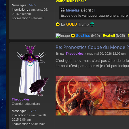
Vainqueur Final :
Messages :
5465
Inscription :
sam. janv. 02,
Ménélas
a écrit :
↑
2016 8:09 pm
Est-ce que le vainqueur gagne une armur
Localisation :
Tatooine !
La
GOLD
Trump
Sov3liss
(lv19) -
Evahell
(lv25) -
Re: Pronostics Coupe du Monde 2
M
par
Theodoklès
»
mer. mai 20, 2026 12:09 pm
e
C’est gentil sov mais c’est pas à toi de le fai
s
Le post n’est pas a jour et je n’ai pas indi
s
a
g
e
Theodoklès
Guerrier Légendaire
Messages :
1767
Inscription :
sam. mai 16,
2015 9:06 am
Localisation :
Saint Malo