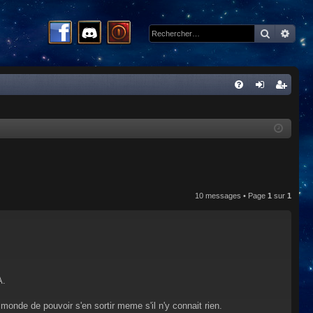
Recherc
Rech
R
FA
on
ns
Q
ne
cri
xi
pti
on
on
10 messages • Page
1
sur
1
A.
monde de pouvoir s'en sortir meme s'il n'y connait rien.