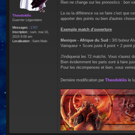
Rien ne change sur les pronostics : bon va
La ou la différence va se faire c'est que 
Theodoklès
apporter des points ou bien d'autres chose
Guerrier Légendaire
Messages :
1767
Exemple match d'ouverture
Inscription :
sam. mai 16,
2015 9:06 am
Mexique - Afrique du Sud :
3/0 buteur Al
Localisation :
Saint Malo
Vainqueur + Score juste 4 point + 2 point p
J'indiquerai les 72 matchs. Vous n'aurez do
Bien évidemment les paris sont à faire jus
Pour les récompenses et bien, vous verrez
Dernière modification par
Theodoklès
le l