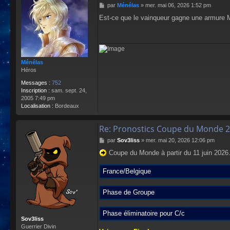
M
par
Ménélas
»
mer. mai 06, 2026 1:52 pm
c
e
t
Est-ce que le vainqueur gagne une armure
s
e
s
r
a
W
g
a
e
l
t
Ménélas
r
Héros
a
Messages :
752
u
Inscription :
sam. sept. 24,
t
2005 7:49 pm
e
Localisation :
Bordeaux
Re: Pronostics Coupe du Monde 2
M
par
Sov3liss
»
mer. mai 20, 2026 12:06 pm
e
Coupe du Monde à partir du 11 juin 2026
s
s
a
France/Belgique
g
e
Phase de Groupe
Phase éliminatoire pour C/c
Sov3liss
Guerrier Divin