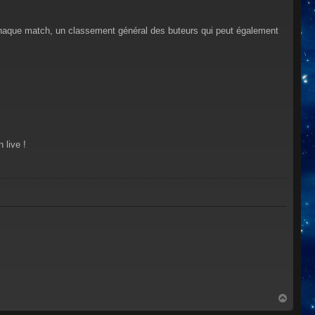
r chaque match, un classement général des buteurs qui peut également
 live !
H
a