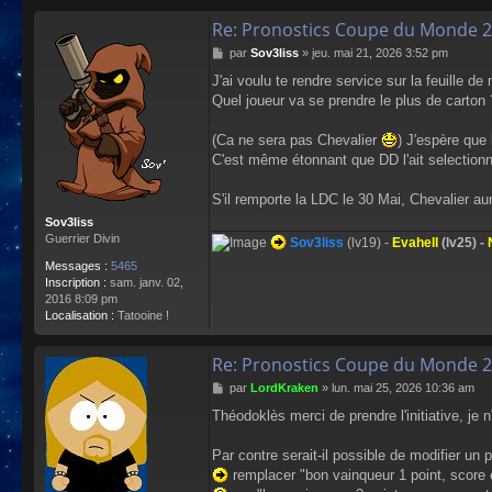
Re: Pronostics Coupe du Monde 2
M
par
Sov3liss
»
jeu. mai 21, 2026 3:52 pm
e
J'ai voulu te rendre service sur la feuille d
s
Quel joueur va se prendre le plus de carton 
s
a
g
(Ca ne sera pas Chevalier
) J'espère que
e
C'est même étonnant que DD l'ait selectionné
S'il remporte la LDC le 30 Mai, Chevalier a
Sov3liss
Guerrier Divin
Sov3liss
(lv19) -
Evahell
(lv25) -
Messages :
5465
Inscription :
sam. janv. 02,
2016 8:09 pm
Localisation :
Tatooine !
Re: Pronostics Coupe du Monde 2
M
par
LordKraken
»
lun. mai 25, 2026 10:36 am
e
Théodoklès merci de prendre l'initiative, je
s
s
a
Par contre serait-il possible de modifier un 
g
remplacer "bon vainqueur 1 point, score 
e