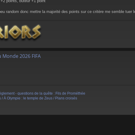
+2 points, buteur +1 point"
u random donc mettre la majorité des points sur ce critère me semble tuer le 
u Monde 2026 FIFA
èglement - questions de la quête : Fils de Prométhée
 / À Olympie : le temple de Zeus / Plans croisés