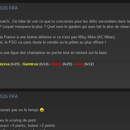
026 FIFA
e match. J'ai hâte de voir ce que tu concoctes pour les défis secondaire dans le
? Lequel marquera le plus ? Quel sera le gardien qui aura fait le plus de clea
 la France à une bonne défense si ce n'est pas Miky Mike (AC Milan).
, le PSG va sans doute le vendre ou le prêter au plus offrant !
ura une ligue des champions en poche tout en restant sur la banc.
Nyssa
(lv25) -
Gannicus
(lv14) -
Obelix
(lv25) -
Jawa
(lv12)
026 FIFA
 n'aurais pas eu le temps
peu le scoring de point
exact +3 points, buteur +2 points