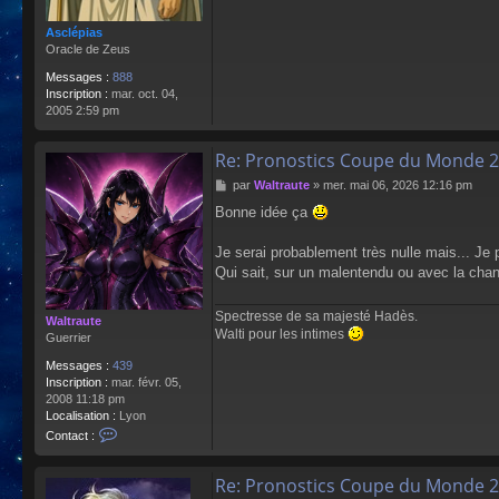
Asclépias
Oracle de Zeus
Messages :
888
Inscription :
mar. oct. 04,
2005 2:59 pm
Re: Pronostics Coupe du Monde 2
M
par
Waltraute
»
mer. mai 06, 2026 12:16 pm
e
Bonne idée ça
s
s
a
Je serai probablement très nulle mais... Je 
g
Qui sait, sur un malentendu ou avec la cha
e
Spectresse de sa majesté Hadès.
Waltraute
Walti pour les intimes
Guerrier
Messages :
439
Inscription :
mar. févr. 05,
2008 11:18 pm
Localisation :
Lyon
C
Contact :
o
n
Re: Pronostics Coupe du Monde 2
t
a