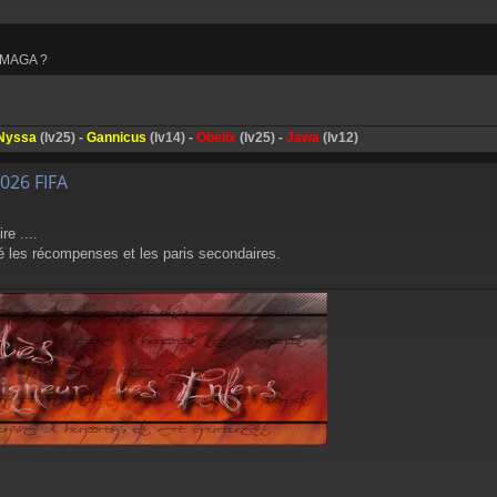
e MAGA ?
Nyssa
(lv25) -
Gannicus
(lv14) -
Obelix
(lv25) -
Jawa
(lv12)
026 FIFA
re ....
qué les récompenses et les paris secondaires.