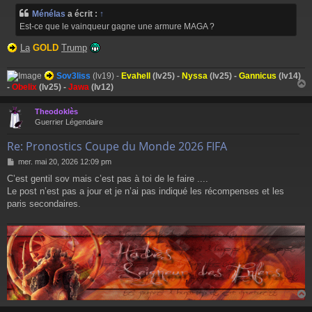
Ménélas
a écrit :
↑
Est-ce que le vainqueur gagne une armure MAGA ?
La
GOLD
Trump
Sov3liss
(lv19) -
Evahell
(lv25) -
Nyssa
(lv25) -
Gannicus
(lv14)
-
Obelix
(lv25) -
Jawa
(lv12)
Theodoklès
t
Guerrier Légendaire
Re: Pronostics Coupe du Monde 2026 FIFA
M
mer. mai 20, 2026 12:09 pm
e
C’est gentil sov mais c’est pas à toi de le faire ....
s
Le post n’est pas a jour et je n’ai pas indiqué les récompenses et les
s
a
paris secondaires.
g
e