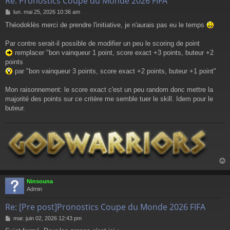
Re: Pronostics Coupe du Monde 2026 FIFA
M
lun. mai 25, 2026 10:36 am
e
Théodoklès merci de prendre l'initiative, je n'aurais pas eu le temps
s
s
a
Par contre serait-il possible de modifier un peu le scoring de point
g
remplacer "bon vainqueur 1 point, score exact +3 points, buteur +2
e
points
par "bon vainqueur 3 points, score exact +2 points, buteur +1 point"
Mon raisonnement: le score exact c'est un peu random donc mettre la
majorité des points sur ce critère me semble tuer le skill. Idem pour le
buteur.
Ninsouna
t
Admin
Re: [Pre post]Pronostics Coupe du Monde 2026 FIFA
M
mar. juin 02, 2026 12:43 pm
e