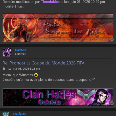
Dernière modification par
Theodoklès
le lun. juin 01, 2026 10:29 pm,
modifié 1 fois.
Galateia
t
Guerrier
Re: Pronostics Coupe du Monde 2026 FIFA
M
mar. mai 05, 2026 5:18 pm
e
Mieux que Winamax
s
J’espère qu’on va avoir pleins de sousous dans la popoche ^^
s
a
g
e
Asclépias
t