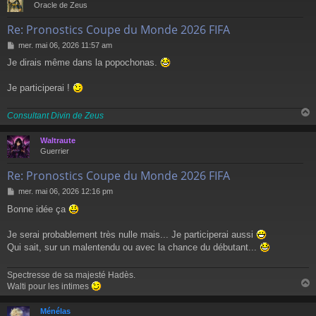
Oracle de Zeus
Re: Pronostics Coupe du Monde 2026 FIFA
M
mer. mai 06, 2026 11:57 am
e
Je dirais même dans la popochonas.
s
s
a
Je participerai !
g
e
Consultant Divin de Zeus
Waltraute
t
Guerrier
Re: Pronostics Coupe du Monde 2026 FIFA
M
mer. mai 06, 2026 12:16 pm
e
Bonne idée ça
s
s
a
Je serai probablement très nulle mais... Je participerai aussi
g
Qui sait, sur un malentendu ou avec la chance du débutant...
e
Spectresse de sa majesté Hadès.
Walti pour les intimes
Ménélas