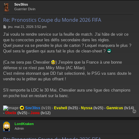
Sov3liss
t
Guerrier Divin
Re: Pronostics Coupe du Monde 2026 FIFA
M
jeu. mai 21, 2026 3:52 pm
e
J'ai voulu te rendre service sur la feuille de match. J'ai hâte de voir ce
s
que tu concoctes pour les défis secondaire dans les règles.
s
a
Quel joueur va se prendre le plus de carton ? Lequel marquera le plus ?
g
Quel sera le gardien qui aura fait le plus de clean-sheet ?
e
(Ca ne sera pas Chevalier
) J'espère que la France à une bonne
défense si ce n'est pas Miky Mike (AC Milan).
C'est même étonnant que DD l'ait selectionné, le PSG va sans doute le
vendre ou le prêter au plus offrant !
S'il remporte la LDC le 30 Mai, Chevalier aura une ligue des champions
en poche tout en restant sur la banc.
Sov3liss
(lv19) -
Evahell
(lv25) -
Nyssa
(lv25) -
Gannicus
(lv14)
-
Obelix
(lv25) -
Jawa
(lv12)
LordKraken
t
Admin