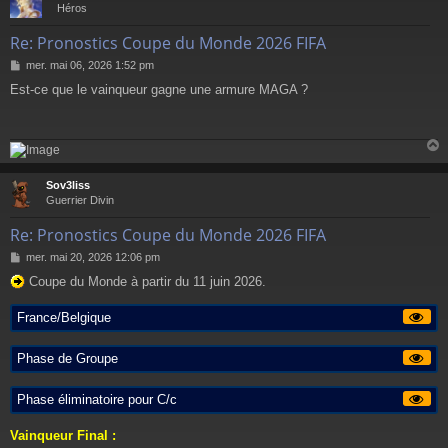
t
Héros
Re: Pronostics Coupe du Monde 2026 FIFA
M
mer. mai 06, 2026 1:52 pm
e
Est-ce que le vainqueur gagne une armure MAGA ?
s
s
a
g
e
Sov3liss
t
Guerrier Divin
Re: Pronostics Coupe du Monde 2026 FIFA
M
mer. mai 20, 2026 12:06 pm
e
Coupe du Monde à partir du 11 juin 2026.
s
s
a
France/Belgique
g
e
Phase de Groupe
Phase éliminatoire pour C/c
Vainqueur Final :