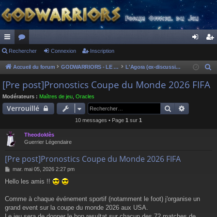
ac
Rechercher
or
Connexion
Inscription
on
ns
co
u
ne
cri
Accueil du forum
GODWARRIORS - LE JEU
L'Agora (ex-discussions of the dead)
R
e
ur
m
xi
pti
[Pre post]Pronostics Coupe du Monde 2026 FIFA
c
ci
s
on
on
Modérateurs :
Maîtres de jeu
,
Oracles
h
Rechercher
Recherch
Verrouillé
s
e
10 messages • Page
1
sur
1
r
c
Theodoklès
h
Guerrier Légendaire
e
[Pre post]Pronostics Coupe du Monde 2026 FIFA
r
M
mar. mai 05, 2026 2:27 pm
e
Hello les amis !!
s
s
a
Comme à chaque événement sportif (notamment le foot) j'organise un
g
grand event sur la coupe du monde 2026 aux USA.
e
Le jeu sera de donner le bon resultat sur chacun des 72 matches de