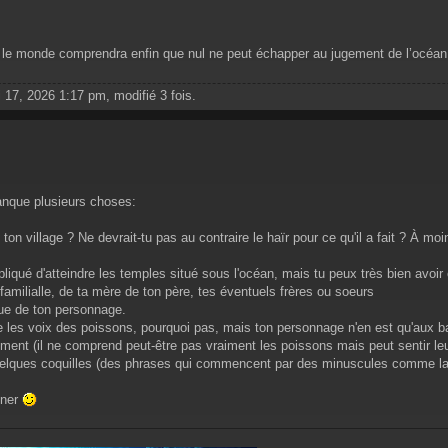
u, le monde comprendra enfin que nul ne peut échapper au jugement de l’océan
 17, 2026 1:17 pm, modifié 3 fois.
 manque plusieurs choses:
ton village ? Ne devrait-tu pas au contraire le haïr pour ce qu'il a fait ? À moin
mpliqué d'atteindre les temples situé sous l'océan, mais tu peux très bien avoi
familialle, de ta mère de ton père, tes éventuels frères ou soeurs
que de ton personnage.
e les voix des poissons, pourquoi pas, mais ton personnage n'en est qu'aux ba
ement (il ne comprend peut-être pas vraiment les poissons mais peut sentir le
quelques coquilles (des phrases qui commencent par des minuscules comme la de
iner