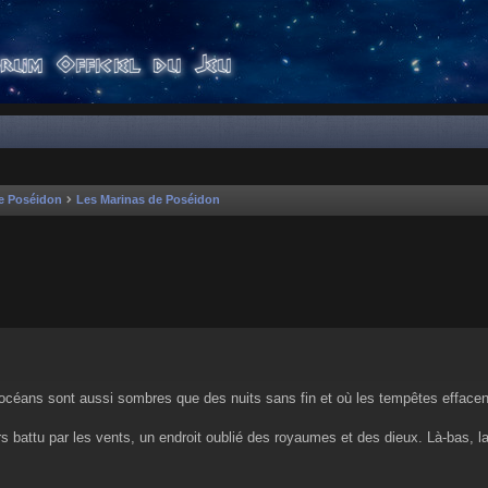
e Poséidon
Les Marinas de Poséidon
er
rche avancée
s océans sont aussi sombres que des nuits sans fin et où les tempêtes efface
rs battu par les vents, un endroit oublié des royaumes et des dieux. Là-bas, 