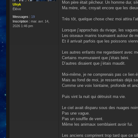
Mon père était pêcheur. Un homme dur, sile
Ulryk
Ma mère, elle, croyait encore que les dieux
Élève
Messages :
19
Très tôt, quelque chose chez moi attira l’a
Inscription :
mar. avr. 14,
2026 1:46 pm
Lorsque j’approchais du rivage, les vagues 
Les oiseaux marins tournaient autour de m
Et il arrivait parfois que les poissons vi
Les autres enfants me regardaient avec m
Certains murmuraient que j’étais béni.
D’autres disaient que j’étais maudit.
Moi-même, je ne comprenais pas ce lien é
Mais au fond de moi, je ressentais déjà s
Comme une voix lointaine, profonde et anc
Puis vint la nuit qui détruisit ma vie.
Le ciel avait disparu sous des nuages noi
Pas une vague.
Pas un souffle de vent.
Même les animaux semblaient avoir fui.
Les anciens comprirent trop tard que ce si