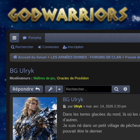
Forums
ac
Rechercher
Connexion
Inscription
co
Accueil du forum
LES ARMÉES DIVINES - FORUMS DE CLAN
Forum d
ur
BG Ulryk
ci
Modérateurs :
Maîtres de jeu
,
Oracles de Poséidon
s
Recherch
Reche
Répondre
BG Ulryk
M
par
Ulryk
»
mar. avr. 14, 2026 2:33 pm
e
Dans les terres glacées du nord, là où le
s
d’autres.
s
a
Je suis né dans un petit village de pêcheu
g
pouvait être le dernier.
e