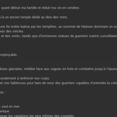
 ayant détruit ma famille et réduit ma vie en cendres.
u’à un ancien temple dédié au dieu des mers.
r une île isolée battue par les tempêtes, au sommet de falaises dominant un 
uis des siècles.
et des vents, tandis que d’immenses statues de guerriers marins surveillaient
.
 impitoyable.
pluies glaciales, méditer face aux vagues en furie et combattre jusqu’à l’épui
seulement à renforcer nos corps.
e et nos faiblesses pour faire de nous des guerriers capables d’entendre la vol
ts :
s seul en mer.
anique.
nguer les variations les plus infimes des courants.