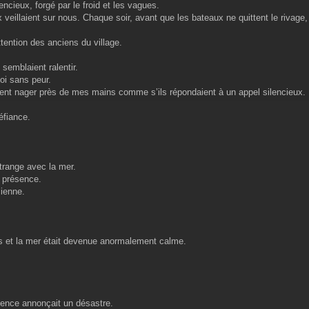
ncieux, forgé par le froid et les vagues.
 veillaient sur nous. Chaque soir, avant que les bateaux ne quittent le rivage,
ttention des anciens du village.
semblaient ralentir.
oi sans peur.
ennent nager près de mes mains comme s’ils répondaient à un appel silencieux.
éfiance.
trange avec la mer.
a présence.
ienne.
rs et la mer était devenue anormalement calme.
lence annonçait un désastre.