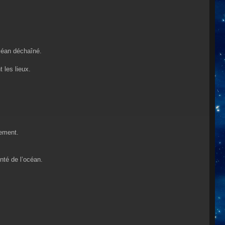
océan déchaîné.
 les lieux.
sement.
onté de l’océan.