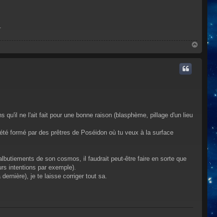
.
H
a
u
t
s qu'il ne l'ait fait pour une bonne raison (blasphème, pillage d'un lieu
r été formé par des prêtres de Poséidon où tu veux à la surface
lbutiements de son cosmos, il faudrait peut-être faire en sorte que
urs intentions par exemple).
rnière), je te laisse corriger tout sa.