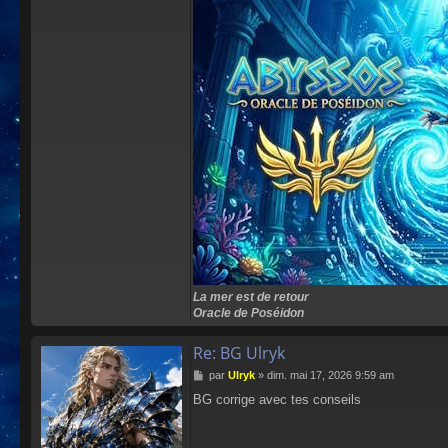
La mer est de retour
Oracle de Poséidon
Re: BG Ulryk
M
par
Ulryk
»
dim. mai 17, 2026 9:59 am
e
BG corrige avec tes conseils
s
s
a