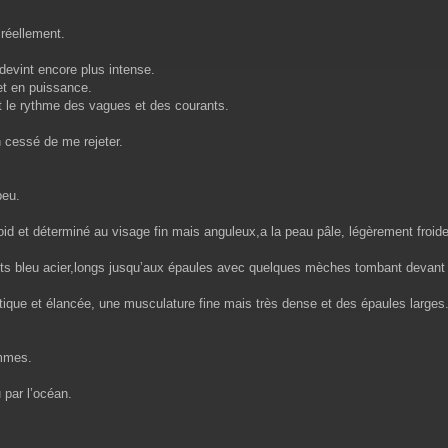
 réellement.
evint encore plus intense.
t en puissance.
t le rythme des vagues et des courants.
n cessé de me rejeter.
peu.
roid et déterminé au visage fin mais anguleux,a la peau pâle, légèrement froide
ts bleu acier,longs jusqu’aux épaules avec quelques mèches tombant devan
ique et élancée, une musculature fine mais très dense et des épaules larges
ommes.
 par l’océan.