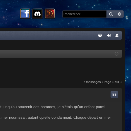
Recherc
Rech
R
FA
on
ns
Q
ne
cri
xi
pti
on
on
7 messages • Page
1
sur
1
nt jusqu’au souvenir des hommes, je n’étais qu’un enfant parmi
la mer nourrissait autant qu’elle condamnait. Chaque départ en mer