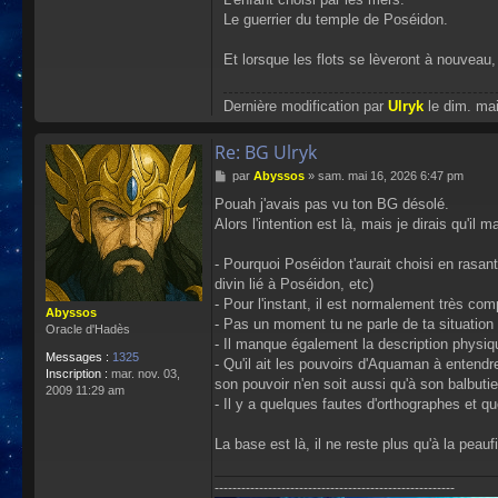
Le guerrier du temple de Poséidon.
Et lorsque les flots se lèveront à nouvea
Dernière modification par
Ulryk
le dim. mai
Re: BG Ulryk
M
par
Abyssos
»
sam. mai 16, 2026 6:47 pm
e
Pouah j'avais pas vu ton BG désolé.
s
Alors l'intention est là, mais je dirais qu'il
s
a
g
- Pourquoi Poséidon t'aurait choisi en rasant 
e
divin lié à Poséidon, etc)
- Pour l'instant, il est normalement très co
Abyssos
- Pas un moment tu ne parle de ta situation 
Oracle d'Hadès
- Il manque également la description physi
Messages :
1325
- Qu'il ait les pouvoirs d'Aquaman à entendr
Inscription :
mar. nov. 03,
son pouvoir n'en soit aussi qu'à son balbuti
2009 11:29 am
- Il y a quelques fautes d'orthographes et 
La base est là, il ne reste plus qu'à la peauf
------------------------------------------------------