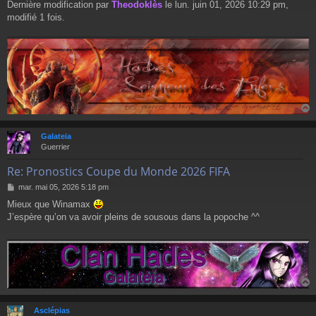
Dernière modification par
Theodoklès
le lun. juin 01, 2026 10:29 pm,
modifié 1 fois.
Galateia
t
Guerrier
Re: Pronostics Coupe du Monde 2026 FIFA
M
mar. mai 05, 2026 5:18 pm
e
Mieux que Winamax
s
J’espère qu’on va avoir pleins de sousous dans la popoche ^^
s
a
g
e
Asclépias
t