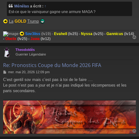
Ménélas
a écrit :
↑
Est-ce que le vainqueur gagne une armure MAGA ?
La
GOLD
Trump
Sov3liss
(lv19) -
Evahell
(lv25) -
Nyssa
(lv25) -
Gannicus
(lv14)
-
Obelix
(lv25) -
Jawa
(lv12)
Theodoklès
t
Guerrier Légendaire
Re: Pronostics Coupe du Monde 2026 FIFA
M
mer. mai 20, 2026 12:09 pm
e
C’est gentil sov mais c’est pas à toi de le faire ....
s
Le post n’est pas a jour et je n’ai pas indiqué les récompenses et les
s
a
paris secondaires.
g
e