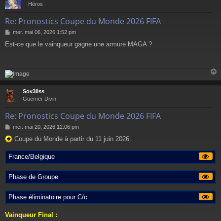
t
Héros
Re: Pronostics Coupe du Monde 2026 FIFA
M
mer. mai 06, 2026 1:52 pm
e
Est-ce que le vainqueur gagne une armure MAGA ?
s
s
a
g
e
Sov3liss
t
Guerrier Divin
Re: Pronostics Coupe du Monde 2026 FIFA
M
mer. mai 20, 2026 12:06 pm
e
Coupe du Monde à partir du 11 juin 2026.
s
s
a
France/Belgique
g
e
Phase de Groupe
Phase éliminatoire pour C/c
Vainqueur Final :