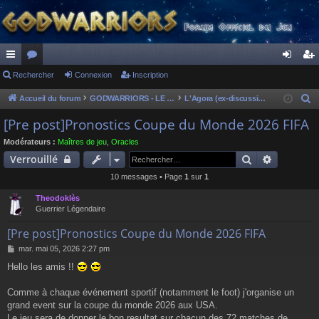
ac
Rechercher
or
Connexion
Inscription
on
ns
co
u
ne
cri
Accueil du forum
GODWARRIORS - LE JEU
L'Agora (ex-discussions of the dead)
R
e
ur
m
xi
pti
[Pre post]Pronostics Coupe du Monde 2026 FIFA
c
ci
s
on
on
Modérateurs :
Maîtres de jeu
,
Oracles
h
Rechercher
Recherch
Verrouillé
s
e
10 messages • Page
1
sur
1
r
c
Theodoklès
h
Guerrier Légendaire
e
[Pre post]Pronostics Coupe du Monde 2026 FIFA
r
M
mar. mai 05, 2026 2:27 pm
e
Hello les amis !!
s
s
a
Comme à chaque événement sportif (notamment le foot) j'organise un
g
grand event sur la coupe du monde 2026 aux USA.
e
Le jeu sera de donner le bon resultat sur chacun des 72 matches de