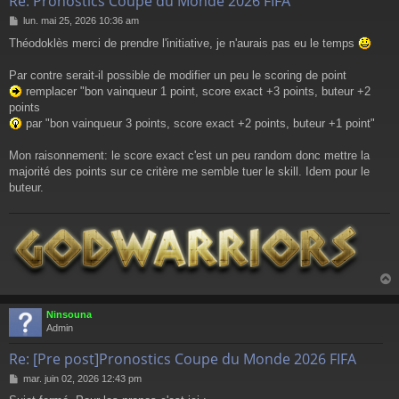
Re: Pronostics Coupe du Monde 2026 FIFA
M
lun. mai 25, 2026 10:36 am
e
Théodoklès merci de prendre l'initiative, je n'aurais pas eu le temps
s
s
a
Par contre serait-il possible de modifier un peu le scoring de point
g
remplacer "bon vainqueur 1 point, score exact +3 points, buteur +2
e
points
par "bon vainqueur 3 points, score exact +2 points, buteur +1 point"
Mon raisonnement: le score exact c'est un peu random donc mettre la
majorité des points sur ce critère me semble tuer le skill. Idem pour le
buteur.
Ninsouna
t
Admin
Re: [Pre post]Pronostics Coupe du Monde 2026 FIFA
M
mar. juin 02, 2026 12:43 pm
e