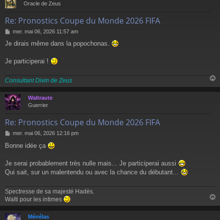
Oracle de Zeus
Re: Pronostics Coupe du Monde 2026 FIFA
M
mer. mai 06, 2026 11:57 am
e
Je dirais même dans la popochonas.
s
s
a
Je participerai !
g
e
Consultant Divin de Zeus
Waltraute
t
Guerrier
Re: Pronostics Coupe du Monde 2026 FIFA
M
mer. mai 06, 2026 12:16 pm
e
Bonne idée ça
s
s
a
Je serai probablement très nulle mais... Je participerai aussi
g
Qui sait, sur un malentendu ou avec la chance du débutant...
e
Spectresse de sa majesté Hadès.
Walti pour les intimes
Ménélas