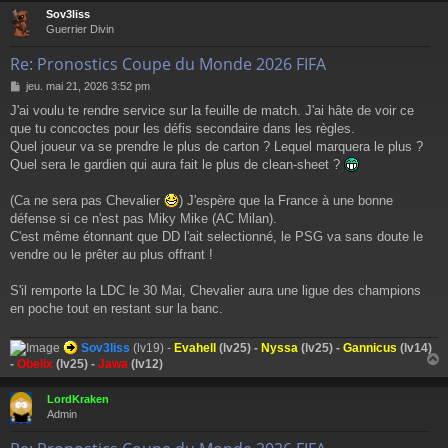
Sov3liss
t
Guerrier Divin
Re: Pronostics Coupe du Monde 2026 FIFA
M
jeu. mai 21, 2026 3:52 pm
e
J'ai voulu te rendre service sur la feuille de match. J'ai hâte de voir ce
s
que tu concoctes pour les défis secondaire dans les règles.
s
a
Quel joueur va se prendre le plus de carton ? Lequel marquera le plus ?
g
Quel sera le gardien qui aura fait le plus de clean-sheet ?
e
(Ca ne sera pas Chevalier
) J'espère que la France à une bonne
défense si ce n'est pas Miky Mike (AC Milan).
C'est même étonnant que DD l'ait selectionné, le PSG va sans doute le
vendre ou le prêter au plus offrant !
S'il remporte la LDC le 30 Mai, Chevalier aura une ligue des champions
en poche tout en restant sur la banc.
Sov3liss
(lv19) -
Evahell
(lv25) -
Nyssa
(lv25) -
Gannicus
(lv14)
-
Obelix
(lv25) -
Jawa
(lv12)
LordKraken
t
Admin