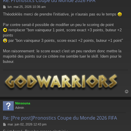
Re: Pronostics Coupe du Monde 2026 FIFA
M
lun. mai 25, 2026 10:36 am
e
Théodoklès merci de prendre l'initiative, je n'aurais pas eu le temps
s
s
a
Par contre serait-il possible de modifier un peu le scoring de point
g
remplacer "bon vainqueur 1 point, score exact +3 points, buteur +2
e
points
par "bon vainqueur 3 points, score exact +2 points, buteur +1 point"
Mon raisonnement: le score exact c'est un peu random donc mettre la
majorité des points sur ce critère me semble tuer le skill. Idem pour le
buteur.
Ninsouna
t
Admin
Re: [Pre post]Pronostics Coupe du Monde 2026 FIFA
M
mar. juin 02, 2026 12:43 pm
e