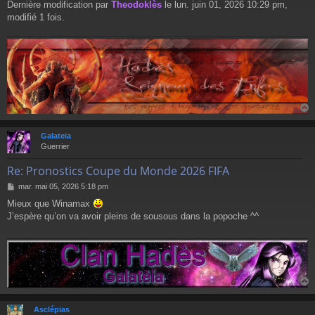
Dernière modification par
Theodoklès
le lun. juin 01, 2026 10:29 pm,
modifié 1 fois.
Galateia
t
Guerrier
Re: Pronostics Coupe du Monde 2026 FIFA
M
mar. mai 05, 2026 5:18 pm
e
Mieux que Winamax
s
J’espère qu’on va avoir pleins de sousous dans la popoche ^^
s
a
g
e
Asclépias
t