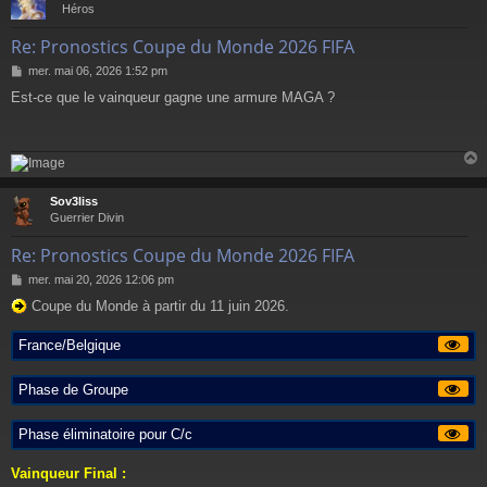
t
Héros
Re: Pronostics Coupe du Monde 2026 FIFA
M
mer. mai 06, 2026 1:52 pm
e
Est-ce que le vainqueur gagne une armure MAGA ?
s
s
a
g
e
Sov3liss
t
Guerrier Divin
Re: Pronostics Coupe du Monde 2026 FIFA
M
mer. mai 20, 2026 12:06 pm
e
Coupe du Monde à partir du 11 juin 2026.
s
s
a
France/Belgique
g
e
Phase de Groupe
Phase éliminatoire pour C/c
Vainqueur Final :