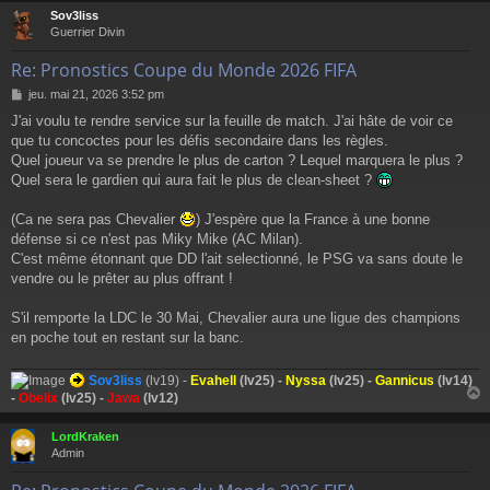
Sov3liss
t
Guerrier Divin
Re: Pronostics Coupe du Monde 2026 FIFA
M
jeu. mai 21, 2026 3:52 pm
e
J'ai voulu te rendre service sur la feuille de match. J'ai hâte de voir ce
s
que tu concoctes pour les défis secondaire dans les règles.
s
a
Quel joueur va se prendre le plus de carton ? Lequel marquera le plus ?
g
Quel sera le gardien qui aura fait le plus de clean-sheet ?
e
(Ca ne sera pas Chevalier
) J'espère que la France à une bonne
défense si ce n'est pas Miky Mike (AC Milan).
C'est même étonnant que DD l'ait selectionné, le PSG va sans doute le
vendre ou le prêter au plus offrant !
S'il remporte la LDC le 30 Mai, Chevalier aura une ligue des champions
en poche tout en restant sur la banc.
Sov3liss
(lv19) -
Evahell
(lv25) -
Nyssa
(lv25) -
Gannicus
(lv14)
-
Obelix
(lv25) -
Jawa
(lv12)
LordKraken
t
Admin