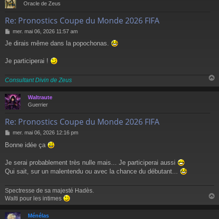
Oracle de Zeus
Re: Pronostics Coupe du Monde 2026 FIFA
M
mer. mai 06, 2026 11:57 am
e
Je dirais même dans la popochonas.
s
s
a
Je participerai !
g
e
Consultant Divin de Zeus
Waltraute
t
Guerrier
Re: Pronostics Coupe du Monde 2026 FIFA
M
mer. mai 06, 2026 12:16 pm
e
Bonne idée ça
s
s
a
Je serai probablement très nulle mais... Je participerai aussi
g
Qui sait, sur un malentendu ou avec la chance du débutant...
e
Spectresse de sa majesté Hadès.
Walti pour les intimes
Ménélas