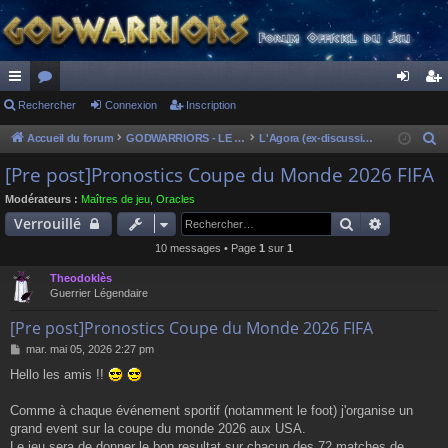
ac
Rechercher
or
Connexion
Inscription
on
ns
co
u
ne
cri
Accueil du forum
GODWARRIORS - LE JEU
L'Agora (ex-discussions of the dead)
R
e
ur
m
xi
pti
[Pre post]Pronostics Coupe du Monde 2026 FIFA
c
ci
s
on
on
Modérateurs :
Maîtres de jeu
,
Oracles
h
Rechercher
Recherch
Verrouillé
s
e
10 messages • Page
1
sur
1
r
c
Theodoklès
h
Guerrier Légendaire
e
[Pre post]Pronostics Coupe du Monde 2026 FIFA
r
M
mar. mai 05, 2026 2:27 pm
e
Hello les amis !!
s
s
a
Comme à chaque événement sportif (notamment le foot) j'organise un
g
grand event sur la coupe du monde 2026 aux USA.
e
Le jeu sera de donner le bon resultat sur chacun des 72 matches de