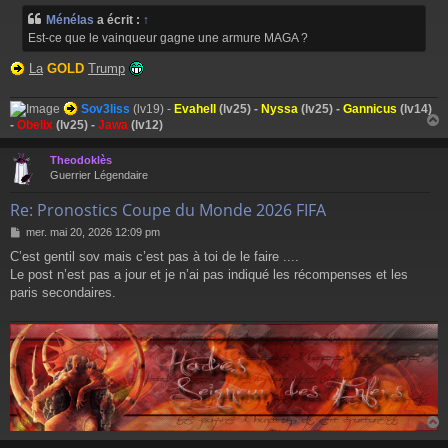
Ménélas
a écrit :
↑
Est-ce que le vainqueur gagne une armure MAGA ?
La
GOLD
Trump
Sov3liss
(lv19) -
Evahell
(lv25) -
Nyssa
(lv25) -
Gannicus
(lv14)
-
Obelix
(lv25) -
Jawa
(lv12)
Theodoklès
t
Guerrier Légendaire
Re: Pronostics Coupe du Monde 2026 FIFA
M
mer. mai 20, 2026 12:09 pm
e
C’est gentil sov mais c’est pas à toi de le faire ....
s
Le post n’est pas a jour et je n’ai pas indiqué les récompenses et les
s
a
paris secondaires.
g
e