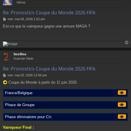
t
Héros
Re: Pronostics Coupe du Monde 2026 FIFA
M
mer. mai 06, 2026 1:52 pm
e
Est-ce que le vainqueur gagne une armure MAGA ?
s
s
a
g
e
Sov3liss
t
Guerrier Divin
Re: Pronostics Coupe du Monde 2026 FIFA
M
mer. mai 20, 2026 12:06 pm
e
Coupe du Monde à partir du 11 juin 2026.
s
s
a
France/Belgique
g
e
Phase de Groupe
Phase éliminatoire pour C/c
Vainqueur Final :