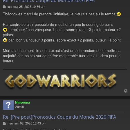
Re: Pronostics Coupe du Monde 2026 FIFA
M
lun. mai 25, 2026 10:36 am
e
Théodoklès merci de prendre l'initiative, je n'aurais pas eu le temps
s
s
a
Par contre serait-il possible de modifier un peu le scoring de point
g
remplacer "bon vainqueur 1 point, score exact +3 points, buteur +2
e
points
par "bon vainqueur 3 points, score exact +2 points, buteur +1 point"
Mon raisonnement: le score exact c'est un peu random donc mettre la
majorité des points sur ce critère me semble tuer le skill. Idem pour le
buteur.
Ninsouna
t
Admin
Re: [Pre post]Pronostics Coupe du Monde 2026 FIFA
M
mar. juin 02, 2026 12:43 pm
e