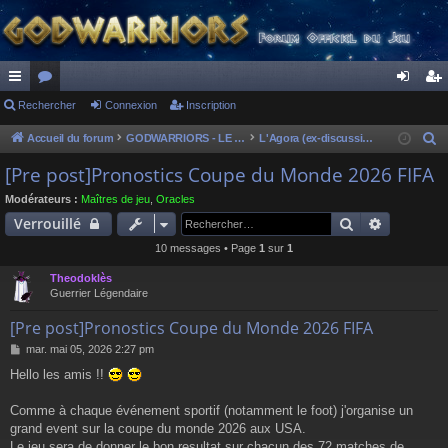
ac
Rechercher
or
Connexion
Inscription
on
ns
co
u
ne
cri
Accueil du forum
GODWARRIORS - LE JEU
L'Agora (ex-discussions of the dead)
R
e
ur
m
xi
pti
[Pre post]Pronostics Coupe du Monde 2026 FIFA
c
ci
s
on
on
Modérateurs :
Maîtres de jeu
,
Oracles
h
Rechercher
Recherch
Verrouillé
s
e
10 messages • Page
1
sur
1
r
c
Theodoklès
h
Guerrier Légendaire
e
[Pre post]Pronostics Coupe du Monde 2026 FIFA
r
M
mar. mai 05, 2026 2:27 pm
e
Hello les amis !!
s
s
a
Comme à chaque événement sportif (notamment le foot) j'organise un
g
grand event sur la coupe du monde 2026 aux USA.
e
Le jeu sera de donner le bon resultat sur chacun des 72 matches de