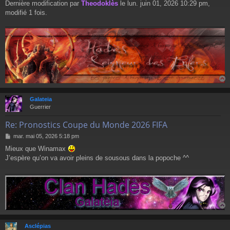
Dernière modification par
Theodoklès
le lun. juin 01, 2026 10:29 pm,
modifié 1 fois.
Galateia
t
Guerrier
Re: Pronostics Coupe du Monde 2026 FIFA
M
mar. mai 05, 2026 5:18 pm
e
Mieux que Winamax
s
J’espère qu’on va avoir pleins de sousous dans la popoche ^^
s
a
g
e
Asclépias
t