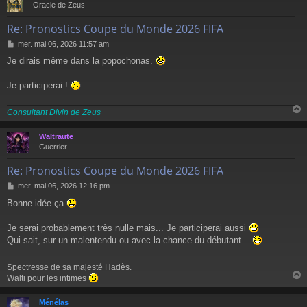
Oracle de Zeus
Re: Pronostics Coupe du Monde 2026 FIFA
M
mer. mai 06, 2026 11:57 am
e
Je dirais même dans la popochonas.
s
s
a
Je participerai !
g
e
Consultant Divin de Zeus
Waltraute
t
Guerrier
Re: Pronostics Coupe du Monde 2026 FIFA
M
mer. mai 06, 2026 12:16 pm
e
Bonne idée ça
s
s
a
Je serai probablement très nulle mais... Je participerai aussi
g
Qui sait, sur un malentendu ou avec la chance du débutant...
e
Spectresse de sa majesté Hadès.
Walti pour les intimes
Ménélas