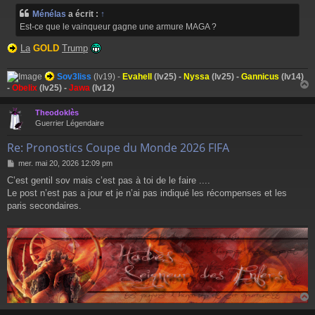
Ménélas
a écrit :
↑
Est-ce que le vainqueur gagne une armure MAGA ?
La
GOLD
Trump
Sov3liss
(lv19) -
Evahell
(lv25) -
Nyssa
(lv25) -
Gannicus
(lv14)
-
Obelix
(lv25) -
Jawa
(lv12)
Theodoklès
t
Guerrier Légendaire
Re: Pronostics Coupe du Monde 2026 FIFA
M
mer. mai 20, 2026 12:09 pm
e
C’est gentil sov mais c’est pas à toi de le faire ....
s
Le post n’est pas a jour et je n’ai pas indiqué les récompenses et les
s
a
paris secondaires.
g
e