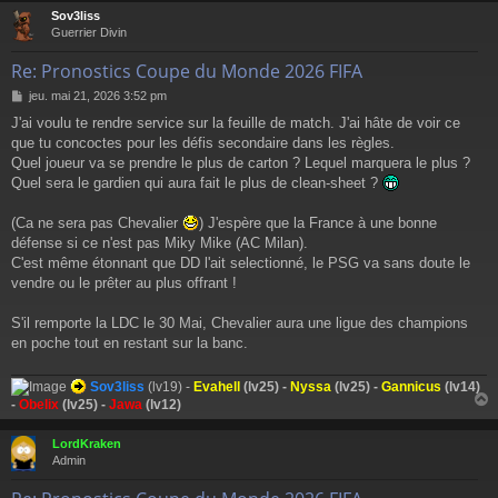
Sov3liss
t
Guerrier Divin
Re: Pronostics Coupe du Monde 2026 FIFA
M
jeu. mai 21, 2026 3:52 pm
e
J'ai voulu te rendre service sur la feuille de match. J'ai hâte de voir ce
s
que tu concoctes pour les défis secondaire dans les règles.
s
a
Quel joueur va se prendre le plus de carton ? Lequel marquera le plus ?
g
Quel sera le gardien qui aura fait le plus de clean-sheet ?
e
(Ca ne sera pas Chevalier
) J'espère que la France à une bonne
défense si ce n'est pas Miky Mike (AC Milan).
C'est même étonnant que DD l'ait selectionné, le PSG va sans doute le
vendre ou le prêter au plus offrant !
S'il remporte la LDC le 30 Mai, Chevalier aura une ligue des champions
en poche tout en restant sur la banc.
Sov3liss
(lv19) -
Evahell
(lv25) -
Nyssa
(lv25) -
Gannicus
(lv14)
-
Obelix
(lv25) -
Jawa
(lv12)
LordKraken
t
Admin