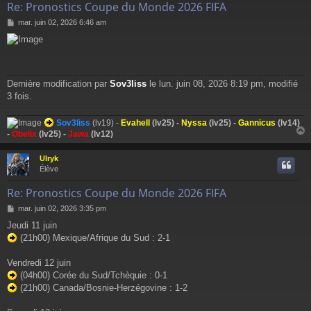
Re: Pronostics Coupe du Monde 2026 FIFA
M
mar. juin 02, 2026 6:46 am
e
s
s
a
g
Dernière modification par
Sov3liss
le lun. juin 08, 2026 8:19 pm, modifié
e
3 fois.
Sov3liss
(lv19) -
Evahell
(lv25) -
Nyssa
(lv25) -
Gannicus
(lv14)
-
Obelix
(lv25) -
Jawa
(lv12)
Ulryk
t
Élève
Re: Pronostics Coupe du Monde 2026 FIFA
M
mar. juin 02, 2026 3:35 pm
e
Jeudi 11 juin
s
(21h00) Mexique/Afrique du Sud : 2-1
s
a
g
Vendredi 12 juin
e
(04h00) Corée du Sud/Tchèquie : 0-1
(21h00) Canada/Bosnie-Herzégovine : 1-2