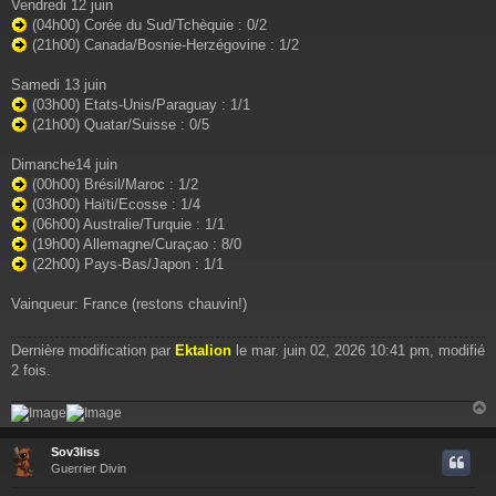
Vendredi 12 juin
e
(04h00) Corée du Sud/Tchèquie : 0/2
(21h00) Canada/Bosnie-Herzégovine : 1/2
Samedi 13 juin
(03h00) Etats-Unis/Paraguay : 1/1
(21h00) Quatar/Suisse : 0/5
Dimanche14 juin
(00h00) Brésil/Maroc : 1/2
(03h00) Haïti/Ecosse : 1/4
(06h00) Australie/Turquie : 1/1
(19h00) Allemagne/Curaçao : 8/0
(22h00) Pays-Bas/Japon : 1/1
Vainqueur: France (restons chauvin!)
Dernière modification par
Ektalion
le mar. juin 02, 2026 10:41 pm, modifié
2 fois.
Sov3liss
t
Guerrier Divin