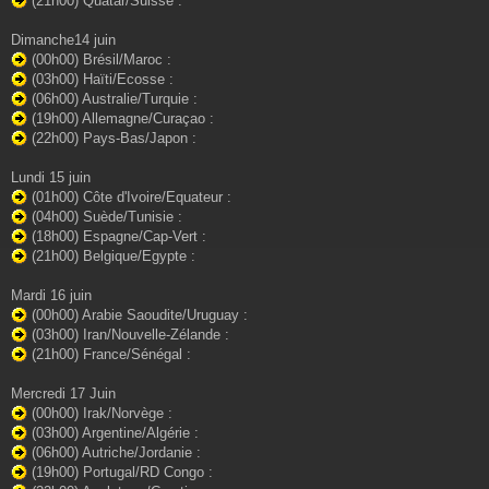
(21h00) Quatar/Suisse :
Dimanche14 juin
(00h00) Brésil/Maroc :
(03h00) Haïti/Ecosse :
(06h00) Australie/Turquie :
(19h00) Allemagne/Curaçao :
(22h00) Pays-Bas/Japon :
Lundi 15 juin
(01h00) Côte d'Ivoire/Equateur :
(04h00) Suède/Tunisie :
(18h00) Espagne/Cap-Vert :
(21h00) Belgique/Egypte :
Mardi 16 juin
(00h00) Arabie Saoudite/Uruguay :
(03h00) Iran/Nouvelle-Zélande :
(21h00) France/Sénégal :
Mercredi 17 Juin
(00h00) Irak/Norvège :
(03h00) Argentine/Algérie :
(06h00) Autriche/Jordanie :
(19h00) Portugal/RD Congo :