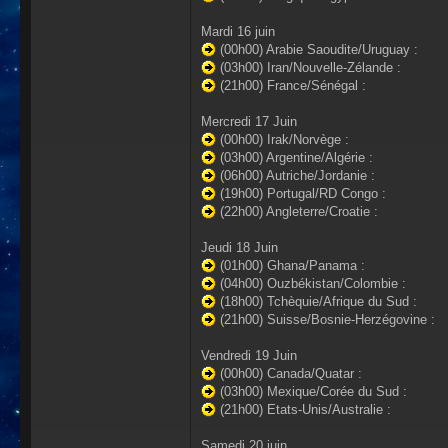
Mardi 16 juin
(00h00) Arabie Saoudite/Uruguay :
(03h00) Iran/Nouvelle-Zélande :
(21h00) France/Sénégal :
Mercredi 17 Juin
(00h00) Irak/Norvège :
(03h00) Argentine/Algérie :
(06h00) Autriche/Jordanie :
(19h00) Portugal/RD Congo :
(22h00) Angleterre/Croatie :
Jeudi 18 Juin
(01h00) Ghana/Panama :
(04h00) Ouzbékistan/Colombie :
(18h00) Tchèquie/Afrique du Sud :
(21h00) Suisse/Bosnie-Herzégovine :
Vendredi 19 Juin
(00h00) Canada/Quatar :
(03h00) Mexique/Corée du Sud :
(21h00) Etats-Unis/Australie :
Samedi 20 juin