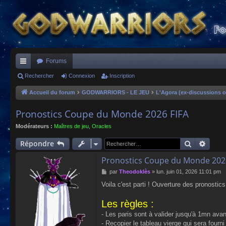
Forums
ac
Rechercher
Connexion
Inscription
co
Accueil du forum
GODWARRIORS - LE JEU
L'Agora (ex-discussions o
ur
Pronostics Coupe du Monde 2026 FIFA
ci
Modérateurs :
Maîtres de jeu
,
Oracles
s
Recherch
Reche
Répondre
Pronostics Coupe du Monde 202
M
par
Theodoklès
»
lun. juin 01, 2026 11:01 pm
e
Voila c'est parti ! Ouverture des pronosti
s
s
Les règles :
a
g
- Les paris sont à valider jusqu'à 1mn ava
e
- Recopier le tableau vierge qui sera fourn