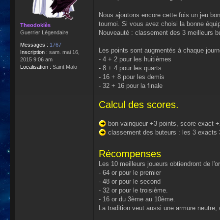
Nous ajoutons encore cette fois un jeu bo
tournoi. Si vous avez choisi la bonne équ
Theodoklès
Nouveauté : classement des 3 meilleurs but
Guerrier Légendaire
Messages :
1767
Les points sont augmentés à chaque journé
Inscription :
sam. mai 16,
- 4 + 2 pour les huitièmes
2015 9:06 am
Localisation :
Saint Malo
- 8 + 4 pour les quarts
- 16 + 8 pour les demis
- 32 + 16 pour la finale
Calcul des scores.
bon vainqueur +3 points, score exact +2 
classement des buteurs : les 3 exacts 3
Récompenses
Les 10 meilleurs joueurs obtiendront de l'or
- 64 or pour le premier
- 48 or pour le second
- 32 or pour le troisième.
- 16 or du 3ème au 10ème.
La tradition veut aussi une armure neutre,