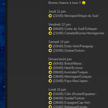
Bonne chance à tous !!
Jeudi 11 juin
(21h00) Mexique/Afrique du Sud :
Vendredi 12 juin
(04h00) Corée du Sud/Tchèquie :
(21h00) Canada/Bosnie-Herzégovine :
Samedi 13 juin
(03h00) Etats-Unis/Paraguay :
(21h00) Quatar/Suisse :
Dimanche14 juin
(00h00) Brésil/Maroc :
(03h00) Haïti/Ecosse :
(06h00) Australie/Turquie :
(19h00) Allemagne/Curaçao :
(22h00) Pays-Bas/Japon :
Lundi 15 juin
(01h00) Côte d'Ivoire/Equateur :
(04h00) Suède/Tunisie :
(18h00) Espagne/Cap-Vert :
(21h00) Belgique/Egypte :