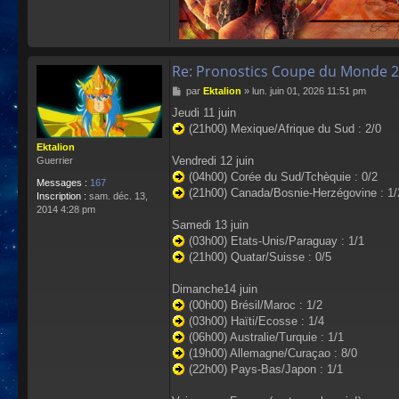
Re: Pronostics Coupe du Monde 2
M
par
Ektalion
»
lun. juin 01, 2026 11:51 pm
e
Jeudi 11 juin
s
(21h00) Mexique/Afrique du Sud : 2/0
s
a
Ektalion
g
Vendredi 12 juin
Guerrier
e
(04h00) Corée du Sud/Tchèquie : 0/2
Messages :
167
(21h00) Canada/Bosnie-Herzégovine : 1/
Inscription :
sam. déc. 13,
2014 4:28 pm
Samedi 13 juin
(03h00) Etats-Unis/Paraguay : 1/1
(21h00) Quatar/Suisse : 0/5
Dimanche14 juin
(00h00) Brésil/Maroc : 1/2
(03h00) Haïti/Ecosse : 1/4
(06h00) Australie/Turquie : 1/1
(19h00) Allemagne/Curaçao : 8/0
(22h00) Pays-Bas/Japon : 1/1