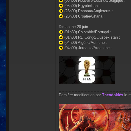
(05h00) Nouvelle-Zélande/Belgique :
(05h00) Egypte/Iran :
(23h00) Panama/Angleterre :
(23h00) Croatie/Ghana :
Dimanche 28 juin
(01h30) Colombie/Portugal :
(01h30) RD Congo/Ouzbékistan :
(04h00) Algérie/Autriche :
(04h00) Jordanie/Argentine :
Dernière modification par
Theodoklès
le m