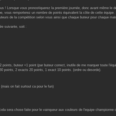
nus ! Lorsque vous pronostiquerez la première journée, donc avant même le dé
ipe, vous remporterez un nombre de points équivalent la côte de cette équipe.
eurs de la compétition selon vous ainsi que chaque buteur pour chaque match.
e suivante, soit :
points, buteur +1 point (par buteur correct, inutile de me marquer toute l'équ
0 points, 2 exacts 20 points, 1 exact 10 points. (ordre ou desorde).
 (mais on fait surtout ca pour le fun)
 cela sera chose faite pour le vainqueur aux couleurs de l'equipe championne