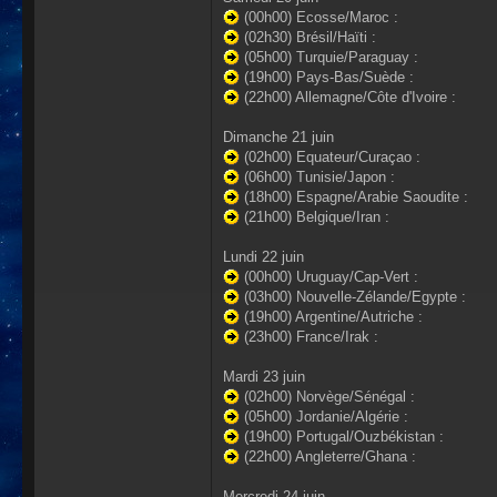
(00h00) Ecosse/Maroc :
(02h30) Brésil/Haïti :
(05h00) Turquie/Paraguay :
(19h00) Pays-Bas/Suède :
(22h00) Allemagne/Côte d'Ivoire :
Dimanche 21 juin
(02h00) Equateur/Curaçao :
(06h00) Tunisie/Japon :
(18h00) Espagne/Arabie Saoudite :
(21h00) Belgique/Iran :
Lundi 22 juin
(00h00) Uruguay/Cap-Vert :
(03h00) Nouvelle-Zélande/Egypte :
(19h00) Argentine/Autriche :
(23h00) France/Irak :
Mardi 23 juin
(02h00) Norvège/Sénégal :
(05h00) Jordanie/Algérie :
(19h00) Portugal/Ouzbékistan :
(22h00) Angleterre/Ghana :
Mercredi 24 juin