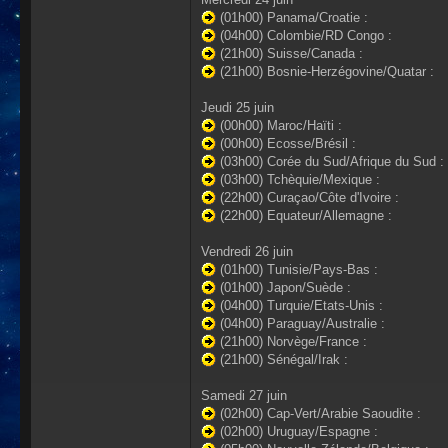
(01h00) Panama/Croatie :
(04h00) Colombie/RD Congo :
(21h00) Suisse/Canada :
(21h00) Bosnie-Herzégovine/Quatar :
Jeudi 25 juin
(00h00) Maroc/Haïti :
(00h00) Ecosse/Brésil :
(03h00) Corée du Sud/Afrique du Sud :
(03h00) Tchèquie/Mexique :
(22h00) Curaçao/Côte d'Ivoire :
(22h00) Equateur/Allemagne :
Vendredi 26 juin
(01h00) Tunisie/Pays-Bas :
(01h00) Japon/Suède :
(04h00) Turquie/Etats-Unis :
(04h00) Paraguay/Australie :
(21h00) Norvège/France :
(21h00) Sénégal/Irak :
Samedi 27 juin
(02h00) Cap-Vert/Arabie Saoudite :
(02h00) Uruguay/Espagne :