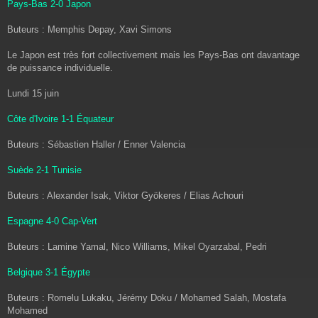
Pays-Bas 2-0 Japon
Buteurs : Memphis Depay, Xavi Simons
Le Japon est très fort collectivement mais les Pays-Bas ont davantage
de puissance individuelle.
Lundi 15 juin
Côte d'Ivoire 1-1 Équateur
Buteurs : Sébastien Haller / Enner Valencia
Suède 2-1 Tunisie
Buteurs : Alexander Isak, Viktor Gyökeres / Elias Achouri
Espagne 4-0 Cap-Vert
Buteurs : Lamine Yamal, Nico Williams, Mikel Oyarzabal, Pedri
Belgique 3-1 Égypte
Buteurs : Romelu Lukaku, Jérémy Doku / Mohamed Salah, Mostafa
Mohamed