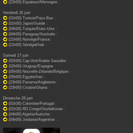
(22h00) Equateur/Allemagne :
Vendredi 26 juin
(01h00) Tunisie/Pays-Bas :
(01h00) Japon/Suède :
(04h00) Turquie/Etats-Unis :
(04h00) Paraguay/Australie :
(21h00) Norvège/France :
(21h00) Sénégal/Irak :
Samedi 27 juin
(02h00) Cap-Vert/Arabie Saoudite :
(02h00) Uruguay/Espagne :
(05h00) Nouvelle-Zélande/Belgique :
(05h00) Egypte/Iran :
(23h00) Panama/Angleterre :
(23h00) Croatie/Ghana :
Dimanche 28 juin
(01h30) Colombie/Portugal :
(01h30) RD Congo/Ouzbékistan :
(04h00) Algérie/Autriche :
(04h00) Jordanie/Argentine :