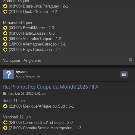
Samedi 13 juin
(03h00) Etats-Unis/Paraguay : 2-1
(21h00) Quatar/Suisse : 0-2
Dimanche14 juin
(00h00) Brésil/Maroc : 2-0
(03h00) Haïti/Ecosse : 0-3
(06h00) Australie/Turquie : 1-2
(19h00) Allemagne/Curaçao : 3-1
(22h00) Pays-Bas/Japon : 2-1
Vainqueur : Angleterre
Ayacos
t
Apprenti-guerrier
Re: Pronostics Coupe du Monde 2026 FIFA
M
mar. juin 02, 2026 5:41 pm
e
Jeudi 11 juin
s
(21h00) Mexique/Afrique du Sud : 3-1
s
a
g
Vendredi 12 juin
e
(04h00) Corée du Sud/Tchèquie : 2-0
(21h00) Canada/Bosnie-Herzégovine : 1-3