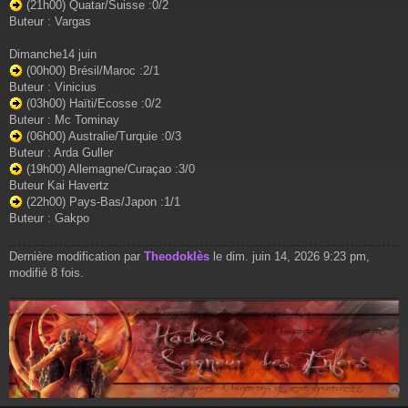
(21h00) Quatar/Suisse :0/2
Buteur : Vargas
Dimanche14 juin
(00h00) Brésil/Maroc :2/1
Buteur : Vinicius
(03h00) Haïti/Ecosse :0/2
Buteur : Mc Tominay
(06h00) Australie/Turquie :0/3
Buteur : Arda Guller
(19h00) Allemagne/Curaçao :3/0
Buteur Kai Havertz
(22h00) Pays-Bas/Japon :1/1
Buteur : Gakpo
Dernière modification par
Theodoklès
le dim. juin 14, 2026 9:23 pm,
modifié 8 fois.