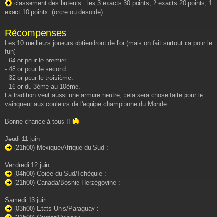
classement des buteurs : les 3 exacts 30 points, 2 exacts 20 points, 1
exact 10 points. (ordre ou desorde).
Récompenses
Les 10 meilleurs joueurs obtiendront de l'or (mais on fait surtout ca pour le
fun)
- 64 or pour le premier
- 48 or pour le second
- 32 or pour le troisième.
- 16 or du 3ème au 10ème.
La tradition veut aussi une armure neutre, cela sera chose faite pour le
vainqueur aux couleurs de l'equipe championne du Monde.
Bonne chance à tous !!
Jeudi 11 juin
(21h00) Mexique/Afrique du Sud :
Vendredi 12 juin
(04h00) Corée du Sud/Tchèquie :
(21h00) Canada/Bosnie-Herzégovine :
Samedi 13 juin
(03h00) Etats-Unis/Paraguay :