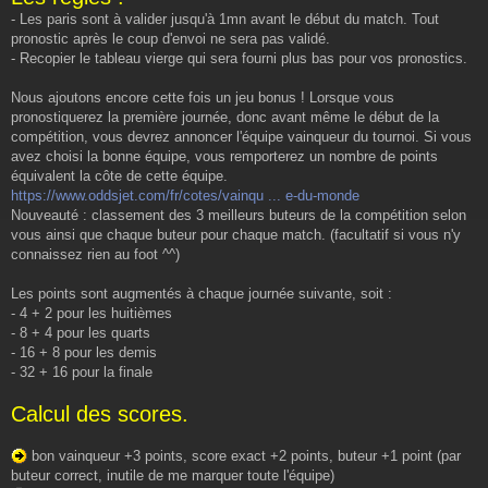
e
- Les paris sont à valider jusqu'à 1mn avant le début du match. Tout
pronostic après le coup d'envoi ne sera pas validé.
- Recopier le tableau vierge qui sera fourni plus bas pour vos pronostics.
Nous ajoutons encore cette fois un jeu bonus ! Lorsque vous
pronostiquerez la première journée, donc avant même le début de la
compétition, vous devrez annoncer l'équipe vainqueur du tournoi. Si vous
avez choisi la bonne équipe, vous remporterez un nombre de points
équivalent la côte de cette équipe.
https://www.oddsjet.com/fr/cotes/vainqu ... e-du-monde
Nouveauté : classement des 3 meilleurs buteurs de la compétition selon
vous ainsi que chaque buteur pour chaque match. (facultatif si vous n'y
connaissez rien au foot ^^)
Les points sont augmentés à chaque journée suivante, soit :
- 4 + 2 pour les huitièmes
- 8 + 4 pour les quarts
- 16 + 8 pour les demis
- 32 + 16 pour la finale
Calcul des scores.
bon vainqueur +3 points, score exact +2 points, buteur +1 point (par
buteur correct, inutile de me marquer toute l'équipe)