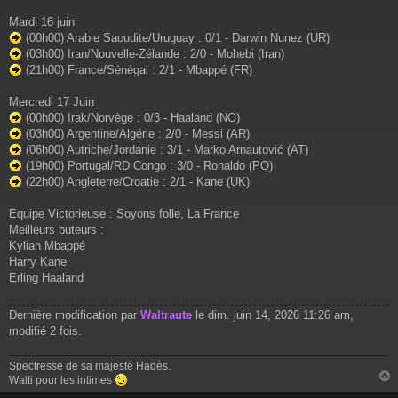
Mardi 16 juin
(00h00) Arabie Saoudite/Uruguay : 0/1 - Darwin Nunez (UR)
(03h00) Iran/Nouvelle-Zélande : 2/0 - Mohebi (Iran)
(21h00) France/Sénégal : 2/1 - Mbappé (FR)
Mercredi 17 Juin
(00h00) Irak/Norvège : 0/3 - Haaland (NO)
(03h00) Argentine/Algérie : 2/0 - Messi (AR)
(06h00) Autriche/Jordanie : 3/1 - Marko Arnautović (AT)
(19h00) Portugal/RD Congo : 3/0 - Ronaldo (PO)
(22h00) Angleterre/Croatie : 2/1 - Kane (UK)
Equipe Victorieuse : Soyons folle, La France
Meilleurs buteurs :
Kylian Mbappé
Harry Kane
Erling Haaland
Dernière modification par
Waltraute
le dim. juin 14, 2026 11:26 am,
modifié 2 fois.
Spectresse de sa majesté Hadès.
Walti pour les intimes