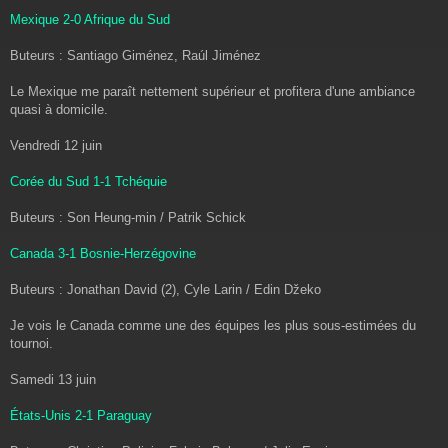
Mexique 2-0 Afrique du Sud
Buteurs : Santiago Giménez, Raúl Jiménez
Le Mexique me paraît nettement supérieur et profitera d'une ambiance
quasi à domicile.
Vendredi 12 juin
Corée du Sud 1-1 Tchéquie
Buteurs : Son Heung-min / Patrik Schick
Canada 3-1 Bosnie-Herzégovine
Buteurs : Jonathan David (2), Cyle Larin / Edin Džeko
Je vois le Canada comme une des équipes les plus sous-estimées du
tournoi.
Samedi 13 juin
États-Unis 2-1 Paraguay