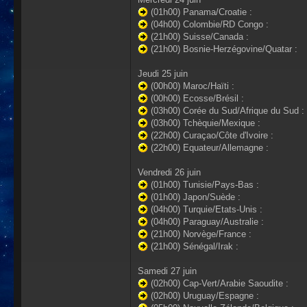
(01h00) Panama/Croatie :
(04h00) Colombie/RD Congo :
(21h00) Suisse/Canada :
(21h00) Bosnie-Herzégovine/Quatar :
Jeudi 25 juin
(00h00) Maroc/Haïti :
(00h00) Ecosse/Brésil :
(03h00) Corée du Sud/Afrique du Sud :
(03h00) Tchèquie/Mexique :
(22h00) Curaçao/Côte d'Ivoire :
(22h00) Equateur/Allemagne :
Vendredi 26 juin
(01h00) Tunisie/Pays-Bas :
(01h00) Japon/Suède :
(04h00) Turquie/Etats-Unis :
(04h00) Paraguay/Australie :
(21h00) Norvège/France :
(21h00) Sénégal/Irak :
Samedi 27 juin
(02h00) Cap-Vert/Arabie Saoudite :
(02h00) Uruguay/Espagne :