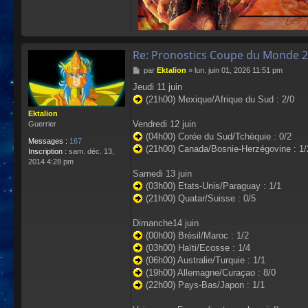
Re: Pronostics Coupe du Monde 2
M
par
Ektalion
»
lun. juin 01, 2026 11:51 pm
e
Jeudi 11 juin
s
(21h00) Mexique/Afrique du Sud : 2/0
s
a
Ektalion
g
Vendredi 12 juin
Guerrier
e
(04h00) Corée du Sud/Tchèquie : 0/2
Messages :
167
(21h00) Canada/Bosnie-Herzégovine : 1/
Inscription :
sam. déc. 13,
2014 4:28 pm
Samedi 13 juin
(03h00) Etats-Unis/Paraguay : 1/1
(21h00) Quatar/Suisse : 0/5
Dimanche14 juin
(00h00) Brésil/Maroc : 1/2
(03h00) Haïti/Ecosse : 1/4
(06h00) Australie/Turquie : 1/1
(19h00) Allemagne/Curaçao : 8/0
(22h00) Pays-Bas/Japon : 1/1