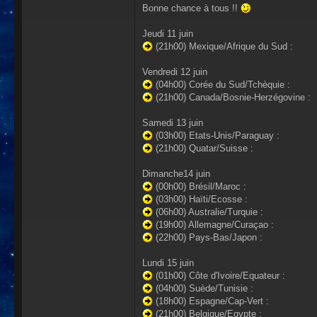
Bonne chance à tous !!
Jeudi 11 juin
(21h00) Mexique/Afrique du Sud :
Vendredi 12 juin
(04h00) Corée du Sud/Tchèquie :
(21h00) Canada/Bosnie-Herzégovine :
Samedi 13 juin
(03h00) Etats-Unis/Paraguay :
(21h00) Quatar/Suisse :
Dimanche14 juin
(00h00) Brésil/Maroc :
(03h00) Haïti/Ecosse :
(06h00) Australie/Turquie :
(19h00) Allemagne/Curaçao :
(22h00) Pays-Bas/Japon :
Lundi 15 juin
(01h00) Côte d'Ivoire/Equateur :
(04h00) Suède/Tunisie :
(18h00) Espagne/Cap-Vert :
(21h00) Belgique/Egypte :