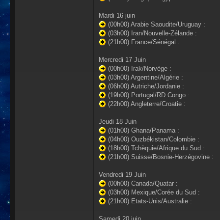
Mardi 16 juin
(00h00) Arabie Saoudite/Uruguay :
(03h00) Iran/Nouvelle-Zélande :
(21h00) France/Sénégal :
Mercredi 17 Juin
(00h00) Irak/Norvège :
(03h00) Argentine/Algérie :
(06h00) Autriche/Jordanie :
(19h00) Portugal/RD Congo :
(22h00) Angleterre/Croatie :
Jeudi 18 Juin
(01h00) Ghana/Panama :
(04h00) Ouzbékistan/Colombie :
(18h00) Tchèquie/Afrique du Sud :
(21h00) Suisse/Bosnie-Herzégovine :
Vendredi 19 Juin
(00h00) Canada/Quatar :
(03h00) Mexique/Corée du Sud :
(21h00) Etats-Unis/Australie :
Samedi 20 juin