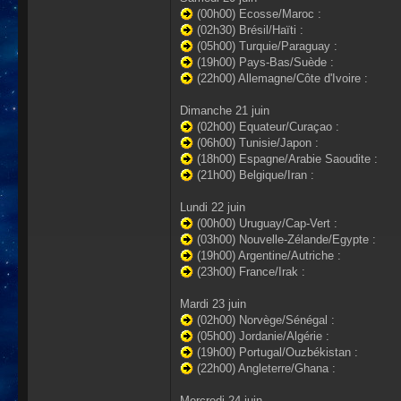
(00h00) Ecosse/Maroc :
(02h30) Brésil/Haïti :
(05h00) Turquie/Paraguay :
(19h00) Pays-Bas/Suède :
(22h00) Allemagne/Côte d'Ivoire :
Dimanche 21 juin
(02h00) Equateur/Curaçao :
(06h00) Tunisie/Japon :
(18h00) Espagne/Arabie Saoudite :
(21h00) Belgique/Iran :
Lundi 22 juin
(00h00) Uruguay/Cap-Vert :
(03h00) Nouvelle-Zélande/Egypte :
(19h00) Argentine/Autriche :
(23h00) France/Irak :
Mardi 23 juin
(02h00) Norvège/Sénégal :
(05h00) Jordanie/Algérie :
(19h00) Portugal/Ouzbékistan :
(22h00) Angleterre/Ghana :
Mercredi 24 juin