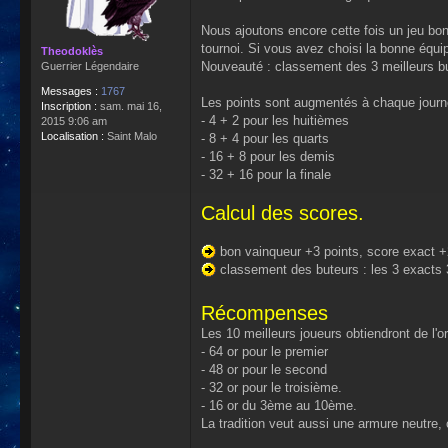
Nous ajoutons encore cette fois un jeu bo
tournoi. Si vous avez choisi la bonne équ
Theodoklès
Nouveauté : classement des 3 meilleurs but
Guerrier Légendaire
Messages :
1767
Les points sont augmentés à chaque journé
Inscription :
sam. mai 16,
- 4 + 2 pour les huitièmes
2015 9:06 am
Localisation :
Saint Malo
- 8 + 4 pour les quarts
- 16 + 8 pour les demis
- 32 + 16 pour la finale
Calcul des scores.
bon vainqueur +3 points, score exact +2 
classement des buteurs : les 3 exacts 3
Récompenses
Les 10 meilleurs joueurs obtiendront de l'or
- 64 or pour le premier
- 48 or pour le second
- 32 or pour le troisième.
- 16 or du 3ème au 10ème.
La tradition veut aussi une armure neutre,