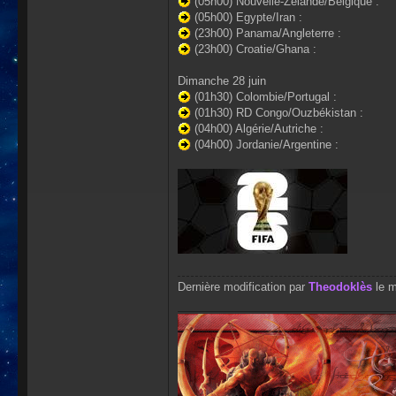
(05h00) Nouvelle-Zélande/Belgique :
(05h00) Egypte/Iran :
(23h00) Panama/Angleterre :
(23h00) Croatie/Ghana :
Dimanche 28 juin
(01h30) Colombie/Portugal :
(01h30) RD Congo/Ouzbékistan :
(04h00) Algérie/Autriche :
(04h00) Jordanie/Argentine :
Dernière modification par
Theodoklès
le m