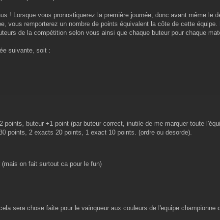
nus ! Lorsque vous pronostiquerez la première journée, donc avant même le dé
ipe, vous remporterez un nombre de points équivalent la côte de cette équipe.
eurs de la compétition selon vous ainsi que chaque buteur pour chaque match.
e suivante, soit :
points, buteur +1 point (par buteur correct, inutile de me marquer toute l'équ
0 points, 2 exacts 20 points, 1 exact 10 points. (ordre ou desorde).
 (mais on fait surtout ca pour le fun)
 cela sera chose faite pour le vainqueur aux couleurs de l'equipe championne