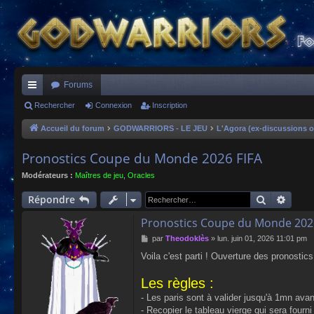
Forums
ac
Rechercher
Connexion
Inscription
co
Accueil du forum
GODWARRIORS - LE JEU
L'Agora (ex-discussions o
ur
Pronostics Coupe du Monde 2026 FIFA
ci
Modérateurs :
Maîtres de jeu
,
Oracles
s
Recherch
Reche
Répondre
Pronostics Coupe du Monde 202
M
par
Theodoklès
»
lun. juin 01, 2026 11:01 pm
e
Voila c'est parti ! Ouverture des pronosti
s
s
Les règles :
a
g
- Les paris sont à valider jusqu'à 1mn ava
e
- Recopier le tableau vierge qui sera fourn