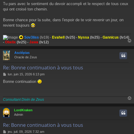
Tu pars avec le sentiment du devoir accompli et le respect de tous ceux
qui ont croisé ton chemin.
Bonne chance pour la suite, dans l'espoir de te voir revenir un jour, on
revient toujours
Sov3liss
(lv19) -
Evahell
(lv25) -
Nyssa
(lv25) -
Gannicus
(lv14)
-
Obelix
(lv25) -
Jawa
(lv12)
Asclépias
t
Oracle de Zeus
Re: Bonne continuation à vous tous
M
lun. juin 15, 2026 6:13 pm
e
Bonne continuation
s
s
a
g
Consultant Divin de Zeus
e
LordKraken
t
Admin
Re: Bonne continuation à vous tous
M
jeu. juil. 09, 2026 7:32 am