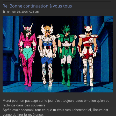
Re: Bonne continuation à vous tous
M
lun. juin 15, 2026 7:28 am
e
s
s
a
g
e
Merci pour ton passage sur le jeu, c'est toujours avec émotion qu'on se
replonge dans ces souvenirs.
Après avoir accompli tout ce que tu étais venu chercher ici, l'heure est
venue de tirer ta révérence.