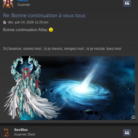
Kaïros
t
Guerrier
Re: Bonne continuation à vous tous
M
dim. juin 14, 2026 11:29 pm
e
Bonne continuation Atlas
s
s
a
g
Si j'avance, suivez-moi ; si je meurs, vengez-moi ; si je recule, tuez-moi.
e
Sov3liss
t
Guerrier Divin