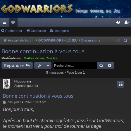
ac
Rechercher
or
Connexion
Inscription
on
ns
co
u
ne
cri
Accueil du forum
GODWARRIORS - LE JEU
Discussions
R
e
ur
m
xi
pti
Bonne continuation à vous tous
c
ci
s
on
on
Modérateurs :
Maîtres de jeu
,
Oracles
h
Rechercher
Recherch
Répondre
s
e
5 messages • Page
1
sur
1
r
c
Hippocrate
h
Apprenti-guerrier
e
Bonne continuation à vous tous
r
M
dim. juin 14, 2026 10:03 pm
e
Bonjour à tous,
s
s
a
Après un bout de chemin agréable passé sur GodWarriors,
g
le moment est venu pour moi de tourner la page.
e