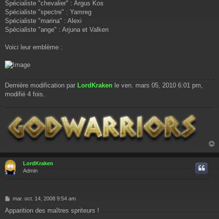
Spécialiste "chevalier" : Argus Kos
Spécialiste "spectre" : Yamreg
Spécialiste "marina" : Alexi
Spécialiste "ange" : Arjuna et Valken
Voici leur emblème :
Dernière modification par
LordKraken
le ven. mars 05, 2010 6:01 pm,
modifié 4 fois.
LordKraken
t
Admin
M
mar. oct. 14, 2008 9:54 am
e
Apparition des maîtres spriteurs !
s