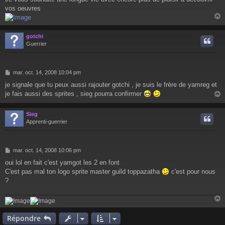
s
vos oeuvres
s
a
g
e
gotchi
t
Guerrier
M
mar. oct. 14, 2008 10:04 pm
e
je signale que tu peux aussi rajouter gotchi , je suis le frère de yamreg et
s
je fais aussi des sprites , sieg pourra confirmer
s
a
g
Sieg
e
t
Apprenti-guerrier
M
mar. oct. 14, 2008 10:06 pm
e
oui lol en fait c'est yamgot les 2 en font
s
C'est pas mal ton logo sprite master guild toppazatha
c'est pour nous
s
a
?
g
e
Répondre
t