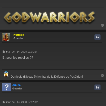
s
a
g
e
Kurtalos
t
Guerrier
M
mar. oct. 14, 2008 12:01 pm
e
Et pour les rebelles ??
s
s
a
g
e
Derricote (Niveau 5) [Amiral de la Défense de Poséidon]
Arjuna
t
Guerrier
M
mar. oct. 14, 2008 12:12 pm
e