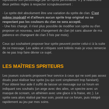
e
deux petites règles à respecter scrupuleusement :
- Le sprite doit absolument être une variation du sprite de clan.
C'est
même impératif
et d'ailleurs aucun sprite trop original ou ne
respectant pas les couleurs du clan ne sera accepté.
- Une fois changé, il n'est plus possible de modifier son sprite ou d'en
proposer un nouveau, sauf changement de clan (et sans abuser de ma
patience en changeant de clan 3 fois par mois).
Ceux qui souhaitent proposer leur sprite peuvent poster celui-ci à la suite
de ce message. Les aides et critiques sont tolérés mais je vous remercie
de ne pas trop faire dévier ce sujet.
LES MAÎTRES SPRITEURS
Les joueurs suivants proposent leur service à ceux qui ne sont pas assez
doués pour réaliser leur sprite (ou qui sont simplement trop fainéant).
Pour obtenir leur aide il suffit de laisser un message sur ce forum en
indiquant ses souhaits (un ange avec des ailes, un spectre avec un
masque de scream, un athénien avec une glace à la fraise, etc.). Le
sprite sera alors réalisé par leur soin, posté sur ce forum, puis intégré
rapidement au jeu par mes soins.