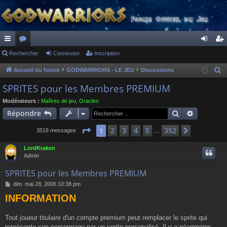
ac
Rechercher
or
Connexion
Inscription
on
ns
co
u
ne
cri
Accueil du forum
GODWARRIORS - LE JEU
Discussions
R
e
ur
m
xi
pti
SPRITES pour les Membres PREMIUM
c
ci
s
on
on
Modérateurs :
Maîtres de jeu
,
Oracles
h
Rechercher
Recherch
Répondre
s
e
r
Page
1
sur
352
2
3
4
5
352
1
Suivant
3518 messages
…
c
LordKraken
h
Admin
e
r
SPRITES pour les Membres PREMIUM
M
dim. mai 28, 2006 10:38 pm
e
INFORMATION
s
s
a
Tout joueur titulaire d'un compte premium peut remplacer le sprite qui
g
représente son personnage par un sprite personalisé. Il y a néanmoins