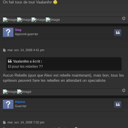
On fait tous de tout Vaalanihn
s
s
a
g
e
Sieg
t
Apprenti-guerrier
M
mar. oct. 14, 2008 4:41 pm
e
s
Vaalanihn a écrit :
s
Et pour les rebelles ??
a
g
Aucun Rebelle (quoi que Alexi est rebelle maintenant), mais bon, tous les
e
spriteurs peuvent faire les rebelles en attendant un specialiste.
Arjuna
t
Guerrier
M
mar. oct. 14, 2008 7:02 pm
e