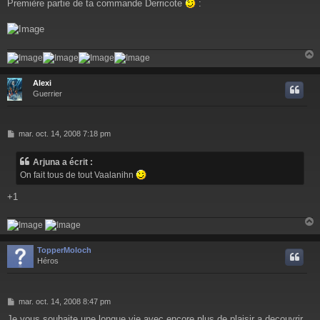
Première partie de ta commande Derricote
:
s
s
a
g
e
Alexi
t
Guerrier
M
mar. oct. 14, 2008 7:18 pm
e
s
Arjuna a écrit :
s
On fait tous de tout Vaalanihn
a
g
+1
e
TopperMoloch
t
Héros
M
mar. oct. 14, 2008 8:47 pm
e
Je vous souhaite une longue vie avec encore plus de plaisir a decouvrir