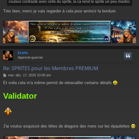
couleur contraste avec celle du sprite, la ca rend le sprite un peu mastoc
e
Très bien, merci je vais regarder à cela pour amincir la bordure.
Ezehk.
t
Apprenti-guerrier
Re: SPRITES pour les Membres PREMIUM
M
mer. déc. 17, 2025 10:00 am
e
Et voila cela m'a même permit de retravailler certains détails
s
s
Validator
a
g
e
J'ai voulus esquissé des têtes de dragons des mers sur les épaulettes