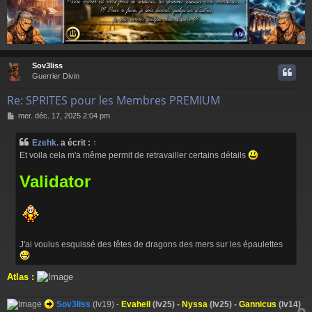
Sov3liss
t
Guerrier Divin
Re: SPRITES pour les Membres PREMIUM
M
mer. déc. 17, 2025 2:04 pm
e
s
Ezehk.
a écrit :
↑
s
Et voila cela m'a même permit de retravailler certains détails
a
g
Validator
e
J'ai voulus esquissé des têtes de dragons des mers sur les épaulettes
Atlas :
Sov3liss
(lv19) -
Evahell
(lv25) -
Nyssa
(lv25) -
Gannicus
(lv14)