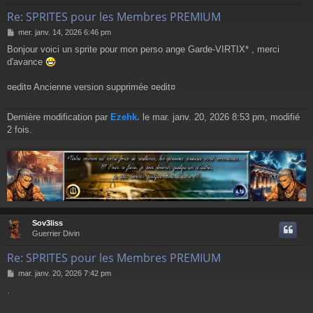
Re: SPRITES pour les Membres PREMIUM
M
mer. janv. 14, 2026 6:46 pm
e
Bonjour voici un sprite pour mon perso ange Garde-VIRTIX* , merci
s
d'avance
s
a
g
¤edit¤ Ancienne version supprimée ¤edit¤
e
Dernière modification par
Ezehk.
le mar. janv. 20, 2026 8:53 pm, modifié
2 fois.
Sov3liss
t
Guerrier Divin
Re: SPRITES pour les Membres PREMIUM
M
mar. janv. 20, 2026 7:42 pm
e
.
s
s