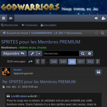
ac
Rechercher
or
Connexion
Inscription
on
ns
co
u
ne
cri
Accueil du forum
GODWARRIORS - LE JEU
Discussions
R
e
ur
m
xi
pti
SPRITES pour les Membres PREMIUM
c
ci
s
on
on
Modérateurs :
Maîtres de jeu
,
Oracles
h
Rechercher
Recherch
Répondre
s
e
r
Page
350
sur
352
1
348
349
351
352
Précédent
350
Sui
3518 messages
…
c
Ezehk.
h
Apprenti-guerrier
e
r
Re: SPRITES pour les Membres PREMIUM
M
mer. déc. 17, 2025 8:58 am
e
s
LordKraken
a écrit :
↑
s
Pour le coup sov a raison, le validator est un peu embëté par cette
a
bordure noire. Dans l'absolu il y a des sprites avec des auras, mais la
g