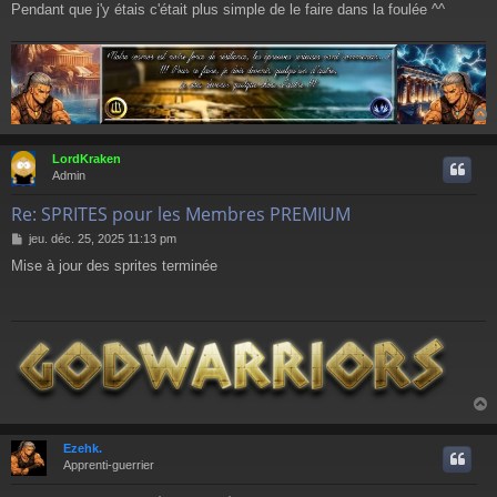
Pendant que j'y étais c'était plus simple de le faire dans la foulée ^^
LordKraken
t
Admin
Re: SPRITES pour les Membres PREMIUM
M
jeu. déc. 25, 2025 11:13 pm
e
Mise à jour des sprites terminée
s
s
a
g
e
Ezehk.
t
Apprenti-guerrier