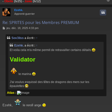
-
Obelix
(lv25) -
Jawa
(lv12)
Ezehk.
t
Apprenti-guerrier
Re: SPRITES pour les Membres PREMIUM
M
jeu. déc. 18, 2025 4:33 pm
e
s
Sov3liss
a écrit :
↑
s
a
Ezehk.
a écrit :
↑
g
Et voila cela m'a même permit de retravailler certains détails
e
Validator
le marina
J'ai voulus esquissé des têtes de dragons des mers sur les
épaulettes
Atlas :
Ezehk,
le reroll ange