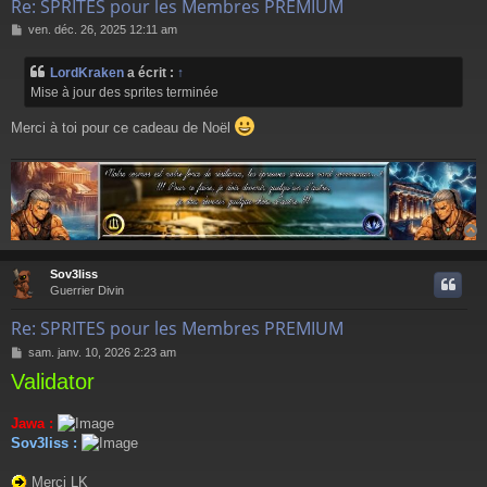
Re: SPRITES pour les Membres PREMIUM
M
ven. déc. 26, 2025 12:11 am
e
s
LordKraken
a écrit :
↑
s
Mise à jour des sprites terminée
a
g
Merci à toi pour ce cadeau de Noël
e
Sov3liss
t
Guerrier Divin
Re: SPRITES pour les Membres PREMIUM
M
sam. janv. 10, 2026 2:23 am
e
Validator
s
s
a
Jawa :
g
Sov3liss :
e
Merci LK