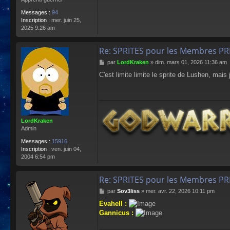
Messages :
94
Inscription :
mer. juin 25,
2025 9:26 am
Re: SPRITES pour les Membres P
M
par
LordKraken
»
dim. mars 01, 2026 11:36 am
e
C'est limite limite le sprite de Lushen, mais
s
s
a
g
e
LordKraken
Admin
Messages :
15916
Inscription :
ven. juin 04,
2004 6:54 pm
Re: SPRITES pour les Membres P
M
par
Sov3liss
»
mer. avr. 22, 2026 10:11 pm
e
Evahell :
s
Gannicus :
s
a
g