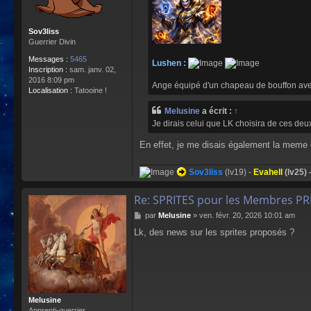
Sov3liss
Guerrier Divin
Messages :
5465
Lushen :
Inscription :
sam. janv. 02,
2016 8:09 pm
Ange équipé d'un chapeau de bouffon av
Localisation :
Tatooine !
Melusine
a écrit :
↑
Je dirais celui que LK choisira de ces deux
En effet, je me disais également la meme
Sov3liss
(lv19) -
Evahell
(lv25) 
Re: SPRITES pour les Membres P
M
par
Melusine
»
ven. févr. 20, 2026 10:01 am
e
Lk, des news sur les sprites proposés ?
s
s
a
g
e
Melusine
Apprenti-guerrier