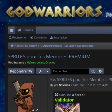
Forums
ac
Rechercher
Connexion
Inscription
co
Accueil du forum
GODWARRIORS - LE JEU
Discussions
ur
SPRITES pour les Membres PREMIUM
ci
Modérateurs :
Maîtres de jeu
,
Oracles
s
Recherch
Reche
Répondre
Re: SPRITES pour les Membres 
M
par
Sov3liss
»
sam. févr. 07, 2026 12:54 pm
e
s
Sov3liss
a écrit :
↑
s
Validator
a
g
e