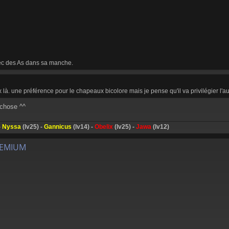
ec des As dans sa manche.
 là. une préférence pour le chapeaux bicolore mais je pense qu'il va privilégier l'au
 chose ^^
-
Nyssa
(lv25) -
Gannicus
(lv14) -
Obelix
(lv25) -
Jawa
(lv12)
REMIUM