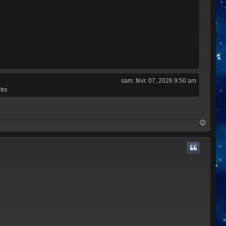
sam. févr. 07, 2026 9:50 am
tre
H
a
u
t