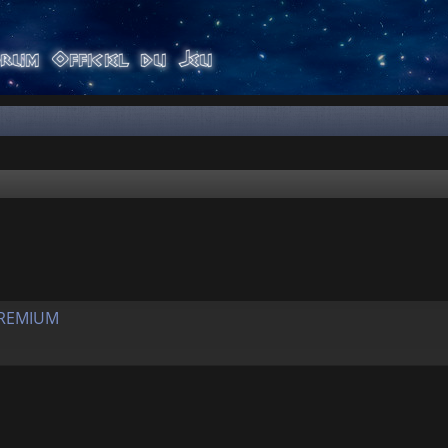
er
rche avancée
PREMIUM