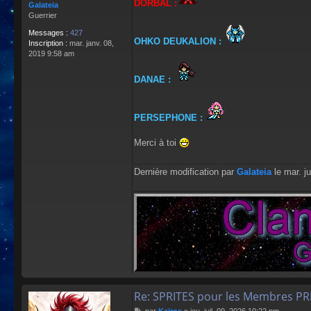
DORBAL :
Galateia
Guerrier
Messages :
427
OHKO DEUKALION :
Inscription :
mar. janv. 08,
2019 9:58 am
DANAE :
PERSEPHONE :
Merci à toi
Dernière modification par
Galateia
le mar. ju
Re: SPRITES pour les Membres P
M