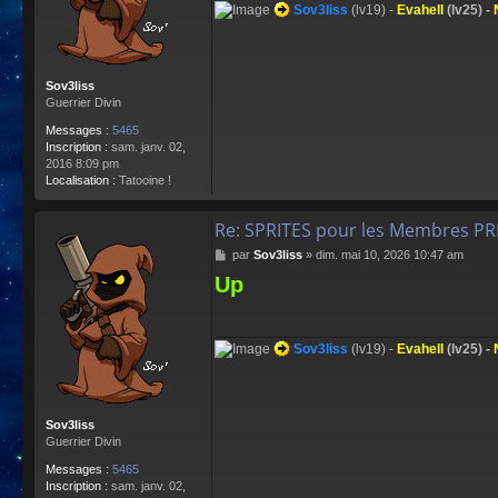
Sov3liss
(lv19) -
Evahell
(lv25) -
e
Sov3liss
Guerrier Divin
Messages :
5465
Inscription :
sam. janv. 02,
2016 8:09 pm
Localisation :
Tatooine !
Re: SPRITES pour les Membres P
M
par
Sov3liss
»
dim. mai 10, 2026 10:47 am
e
Up
s
s
a
g
Sov3liss
(lv19) -
Evahell
(lv25) -
e
Sov3liss
Guerrier Divin
Messages :
5465
Inscription :
sam. janv. 02,