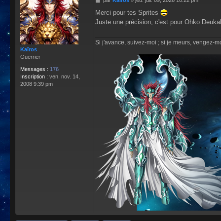
par
Kaïros
»
jeu. juil. 09, 2026 10:22 pm
e
Merci pour tes Sprites
s
Juste une précision, c'est pour Ohko Deuka
s
a
g
Si j'avance, suivez-moi ; si je meurs, vengez-moi
e
Kaïros
Guerrier
Messages :
176
Inscription :
ven. nov. 14,
2008 9:39 pm