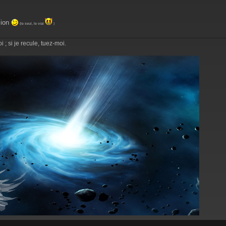
lion
(le seul, le vrai
)
 ; si je recule, tuez-moi.