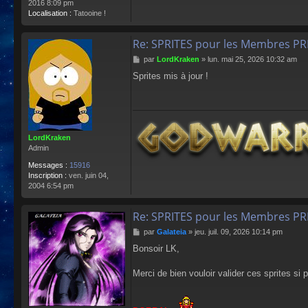
2016 8:09 pm
Localisation :
Tatooine !
Re: SPRITES pour les Membres P
M
par
LordKraken
»
lun. mai 25, 2026 10:32 am
e
Sprites mis à jour !
s
s
a
g
e
LordKraken
Admin
Messages :
15916
Inscription :
ven. juin 04,
2004 6:54 pm
Re: SPRITES pour les Membres P
M
par
Galateia
»
jeu. juil. 09, 2026 10:14 pm
e
Bonsoir LK,
s
s
a
Merci de bien vouloir valider ces sprites si p
g
e