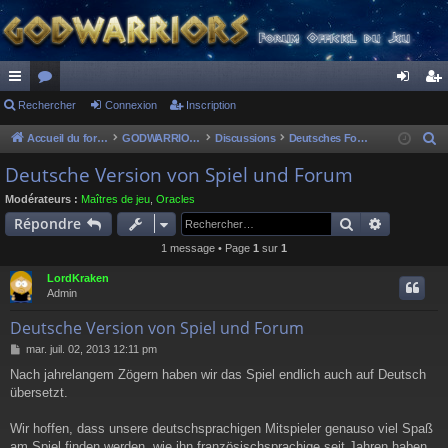
ac
Rechercher
or
Connexion
Inscription
on
ns
co
u
ne
cri
Accueil du forum
GODWARRIORS - LE JEU
Discussions
Deutsches Forum
R
e
ur
m
xi
pti
Deutsche Version von Spiel und Forum
c
ci
s
on
on
Modérateurs :
Maîtres de jeu
,
Oracles
h
Rechercher
Recherch
Répondre
s
e
1 message • Page
1
sur
1
r
c
LordKraken
h
Admin
e
Deutsche Version von Spiel und Forum
r
M
mar. juil. 02, 2013 12:11 pm
e
Nach jahrelangem Zögern haben wir das Spiel endlich auch auf Deutsch
s
übersetzt.
s
a
g
Wir hoffen, dass unsere deutschsprachigen Mitspieler genauso viel Spaß
e
am Spiel finden werden, wie ihn französischsprachige seit Jahren haben.