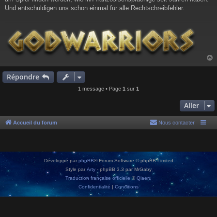
Und entschuldigen uns schon einmal für alle Rechtschreibfehler.
Répondre
t
1 message • Page
1
sur
1
Aller
Accueil du forum
Nous contacter
Développé par
phpBB
® Forum Software © phpBB Limited
Style par
Arty
- phpBB 3.3 par MrGaby
Traduction française officielle
©
Qiaeru
Confidentialité
|
Conditions